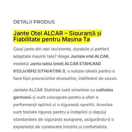
DETALII PRODUS
Jante Otel ALCAR – Siguranță și
Fiabilitate pentru Mașina Ta
Cauți jante din oțel rezistente, durabile și perfect
adaptate mașinii tale? Alege
Jantele otel ALCAR
,
modelul
Janta tabla (otel) ALCAR STAHLRAD
61/2Jx16H2 5/114/47/66.0
, o soluție ideală pentru a
face față provocărilor drumurilor, indiferent de sezon.
Jantele ALCAR Stahlrad sunt sinonime cu
calitatea
germană
și sunt concepute pentru a oferi o
performanță optimă și o siguranță sporită. Acestea
sunt testate riguros pentru a îndeplini și depăși
standardele de siguranță europene, asigurându-ți o
experiență de conducere liniștită și confortabilă.