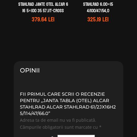
STAHLRAD Jante otel ALCAR 6
STAHLRAD 6.00×15
16 5×100 35 57.1/T-Cross
4/100/47/54,0
379.64
lei
325.19
lei
OPINII
FII PRIMUL CARE SCRII O RECENZIE
PENTRU „JANTA TABLA (OTEL) ALCAR
STAHLRAD ALCAR STAHLRAD 61/2JX16H2
5/114/47/66.0”
Adresa ta de email nu va fi publicată.
Câmpurile obligatorii sunt marcate cu
*