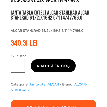
STAHLRAD 61/2JX16H2 5/114/47/66.0
Janta tabla (otel) ALCAR STAHLRAD ALCAR
STAHLRAD 61/2Jx16H2 5/114/47/66.0
ALCAR STAHLRAD 61/2Jx16H2 5/114/47/66.0
340.31
lei
12 în stoc
Cantitate
Janta
ADAUGĂ ÎN COȘ
tabla
(otel)
ALCAR
Categorie:
Jante otel ALCAR
Brand:
ALCAR-
STAHLRAD
STAHLRAD
ALCAR
STAHLRAD
61/2Jx16H2