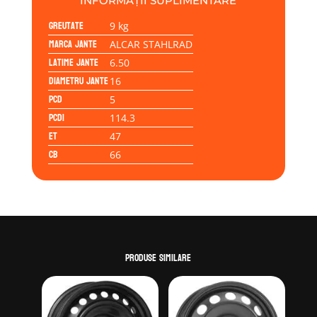
INFORMAȚII SUPLIMENTARE
5/114/47/66.0
Greutate
9 kg
Marca jante
ALCAR STAHLRAD
Latime jante
6.50
Diametru jante
16
PCD
5
PCD1
114.3
ET
47
CB
66
Produse similare