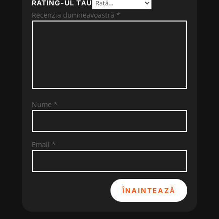
RATING-UL TĂU
Recenzia dumneavoastră
*
Nume
*
Email
*
ÎNAINTEAZĂ