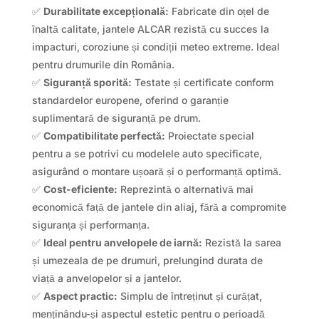
✅
Durabilitate excepțională:
Fabricate din oțel de
înaltă calitate, jantele ALCAR rezistă cu succes la
impacturi, coroziune și condiții meteo extreme. Ideal
pentru drumurile din România.
✅
Siguranță sporită:
Testate și certificate conform
standardelor europene, oferind o garanție
suplimentară de siguranță pe drum.
✅
Compatibilitate perfectă:
Proiectate special
pentru a se potrivi cu modelele auto specificate,
asigurând o montare ușoară și o performanță optimă.
✅
Cost-eficiente:
Reprezintă o alternativă mai
economică față de jantele din aliaj, fără a compromite
siguranța și performanța.
✅
Ideal pentru anvelopele de iarnă:
Rezistă la sarea
și umezeala de pe drumuri, prelungind durata de
viață a anvelopelor și a jantelor.
✅
Aspect practic:
Simplu de întreținut și curățat,
menținându-și aspectul estetic pentru o perioadă