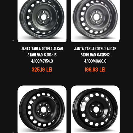
Janta tabla (otel) ALCAR
Janta tabla (otel) ALCAR
STAHLRAD 6.00×15
STAHLRAD 6Jx15H2
4/100/47/54,0
4/100/40/60,0
325.19
lei
196.63
lei