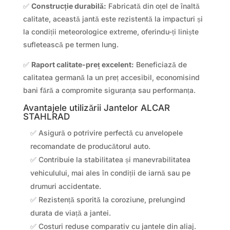
✅
Construcție durabilă:
Fabricată din oțel de înaltă
calitate, această jantă este rezistentă la impacturi și
la condiții meteorologice extreme, oferindu-ți liniște
sufletească pe termen lung.
✅
Raport calitate-preț excelent:
Beneficiază de
calitatea germană la un preț accesibil, economisind
bani fără a compromite siguranța sau performanța.
Avantajele utilizării Jantelor ALCAR
STAHLRAD
✅ Asigură o potrivire perfectă cu anvelopele
recomandate de producătorul auto.
✅ Contribuie la stabilitatea și manevrabilitatea
vehiculului, mai ales în condiții de iarnă sau pe
drumuri accidentate.
✅ Rezistență sporită la coroziune, prelungind
durata de viață a jantei.
✅ Costuri reduse comparativ cu jantele din aliaj.