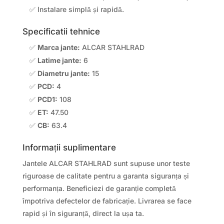
✅ Instalare simplă și rapidă.
Specificatii tehnice
✅
Marca jante:
ALCAR STAHLRAD
✅
Latime jante:
6
✅
Diametru jante:
15
✅
PCD:
4
✅
PCD1:
108
✅
ET:
47.50
✅
CB:
63.4
Informații suplimentare
Jantele ALCAR STAHLRAD sunt supuse unor teste
riguroase de calitate pentru a garanta siguranța și
performanța. Beneficiezi de garanție completă
împotriva defectelor de fabricație. Livrarea se face
rapid și în siguranță, direct la ușa ta.