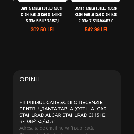
Janta tabla (otel) ALCAR
Janta tabla (otel) ALCAR
STAHLRAD ALCAR STAHLRAD
STAHLRAD ALCAR STAHLRAD
6.00×15 5/112/43/57,1
7.00×17 5/114/44/67,0
302.50
lei
542.99
lei
OPINII
FII PRIMUL CARE SCRII O RECENZIE
PENTRU „JANTA TABLA (OTEL) ALCAR
STAHLRAD ALCAR STAHLRAD 6J 15H2
4×108/47.5/63.4”
Adresa ta de email nu va fi publicată.