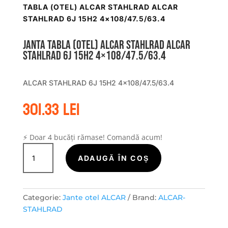
TABLA (OTEL) ALCAR STAHLRAD ALCAR
STAHLRAD 6J 15H2 4×108/47.5/63.4
Janta tabla (otel) ALCAR STAHLRAD ALCAR
STAHLRAD 6J 15H2 4×108/47.5/63.4
ALCAR STAHLRAD 6J 15H2 4×108/47.5/63.4
301.33
lei
⚡ Doar 4 bucăți rămase! Comandă acum!
Cantitate
Janta
ADAUGĂ ÎN COȘ
tabla
(otel)
ALCAR
Categorie:
Jante otel ALCAR
Brand:
ALCAR-
STAHLRAD
STAHLRAD
ALCAR