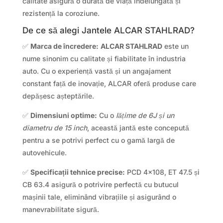
calitate asigură o durată de viață îndelungată și
rezistență la coroziune.
De ce să alegi Jantele ALCAR STAHLRAD?
✅
Marca de încredere:
ALCAR STAHLRAD
este un
nume sinonim cu calitate și fiabilitate în industria
auto. Cu o experiență vastă și un angajament
constant față de inovație, ALCAR oferă produse care
depășesc așteptările.
✅
Dimensiuni optime:
Cu o
lățime de 6J și un
diametru de 15 inch
, această jantă este concepută
pentru a se potrivi perfect cu o gamă largă de
autovehicule.
✅
Specificații tehnice precise:
PCD 4×108, ET 47.5 și
CB 63.4 asigură o potrivire perfectă cu butucul
mașinii tale, eliminând vibrațiile și asigurând o
manevrabilitate sigură.