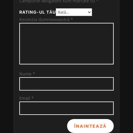
Câmpurile obligatorii sunt marcate cu
*
RATING-UL TĂU
Recenzia dumneavoastră
*
Nume
*
Email
*
ÎNAINTEAZĂ