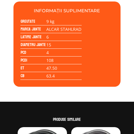
STAHLRAD
6J
INFORMAȚII SUPLIMENTARE
15H2
Greutate
4x108/47.5/63.4
9 kg
Marca jante
ALCAR STAHLRAD
Latime jante
6
Diametru jante
15
PCD
4
PCD1
108
ET
47.50
CB
63.4
Produse similare