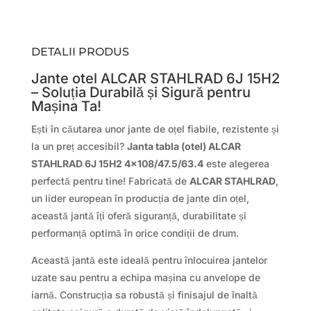
DETALII PRODUS
Jante otel ALCAR STAHLRAD 6J 15H2
– Soluția Durabilă și Sigură pentru
Mașina Ta!
Ești în căutarea unor jante de oțel fiabile, rezistente și
la un preț accesibil?
Janta tabla (otel) ALCAR
STAHLRAD 6J 15H2 4×108/47.5/63.4
este alegerea
perfectă pentru tine! Fabricată de
ALCAR STAHLRAD
,
un lider european în producția de jante din oțel,
această jantă îți oferă siguranță, durabilitate și
performanță optimă în orice condiții de drum.
Această jantă este ideală pentru înlocuirea jantelor
uzate sau pentru a echipa mașina cu anvelope de
iarnă. Construcția sa robustă și finisajul de înaltă