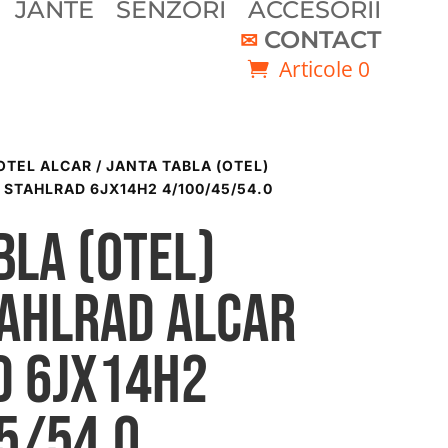
JANTE
SENZORI
ACCESORII
CONTACT
Articole 0
OTEL ALCAR
/ JANTA TABLA (OTEL)
STAHLRAD 6JX14H2 4/100/45/54.0
bla (otel)
TAHLRAD ALCAR
D 6Jx14H2
5/54.0