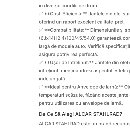
în diverse condiții de drum.
✅ **Cost-Eficiență:** Jantele din oțel s
oferind un raport excelent calitate-preț.
✅ **Compatibilitate:** Dimensiunile și spe
(6Jx14H2 4/100/45/54.0) garantează com
largă de modele auto. Verifică specificații
asigura potrivirea perfectă.
✅ **Ușor de Întreținut:** Jantele din oțel 
întreținut, menținându-și aspectul estetic
îndelungată.
✅ **Ideal pentru Anvelope de Iarnă:** Oțel
temperaturi scăzute, făcând aceste jante
pentru utilizarea cu anvelope de iarnă.
De Ce Să Alegi ALCAR STAHLRAD?
ALCAR STAHLRAD este un brand recunoscu