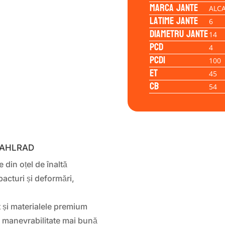
Marca jante
ALC
Latime jante
6
Diametru jante
14
PCD
4
PCD1
100
ET
45
CB
54
STAHLRAD
 din oțel de înaltă
pacturi și deformări,
 și materialele premium
a o manevrabilitate mai bună