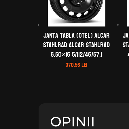
Janta tabla (otel) ALCAR
Ja
STAHLRAD ALCAR STAHLRAD
ST
6.50×16 5/112/46/57,1
370.56
lei
OPINII