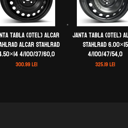
nta tabla (otel) ALCAR
Janta tabla (otel) A
AHLRAD ALCAR STAHLRAD
STAHLRAD 6.00×15
4.50×14 4/100/37/60,0
4/100/47/54,0
300.99
lei
325.19
lei