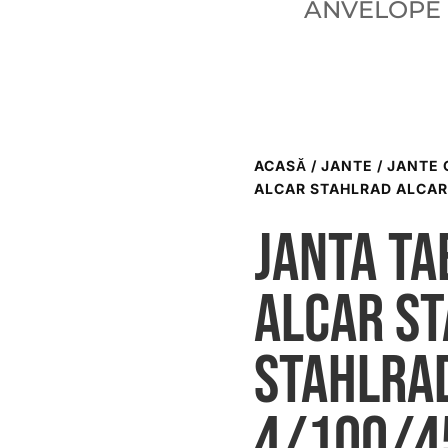
ANVELOPE
ACASĂ
/
JANTE
/
JANTE 
ALCAR STAHLRAD ALCAR 
Janta ta
ALCAR S
STAHLRA
4/100/4