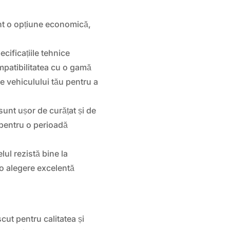
unt o opțiune economică,
cificațiile tehnice
patibilitatea cu o gamă
le vehiculului tău pentru a
sunt ușor de curățat și de
 pentru o perioadă
ul rezistă bine la
 o alegere excelentă
t pentru calitatea și