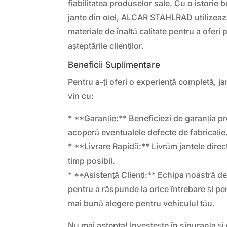
fiabilitatea produselor sale. Cu o istorie 
jante din oțel, ALCAR STAHLRAD utilizeaz
materiale de înaltă calitate pentru a ofer
așteptările clienților.
Beneficii Suplimentare
Pentru a-ți oferi o experiență completă,
vin cu:
* **Garanție:** Beneficiezi de garanția p
acoperă eventualele defecte de fabricație
* **Livrare Rapidă:** Livrăm jantele direct 
timp posibil.
* **Asistență Clienți:** Echipa noastră de
pentru a răspunde la orice întrebare și pen
mai bună alegere pentru vehiculul tău.
Nu mai astepta! Investește în siguranța și 