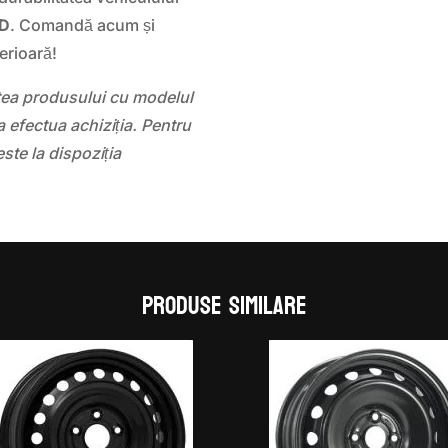
AD
. Comandă acum și
erioară!
atea produsului cu modelul
 efectua achiziția. Pentru
este la dispoziția
Produse similare