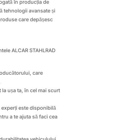
bogată în producția de
ă tehnologii avansate și
i produse care depășesc
 jantele ALCAR STAHLRAD
roducătorului, care
.
la ușa ta, în cel mai scurt
 experți este disponibilă
tru a te ajuta să faci cea
durabilitatea vehiculului