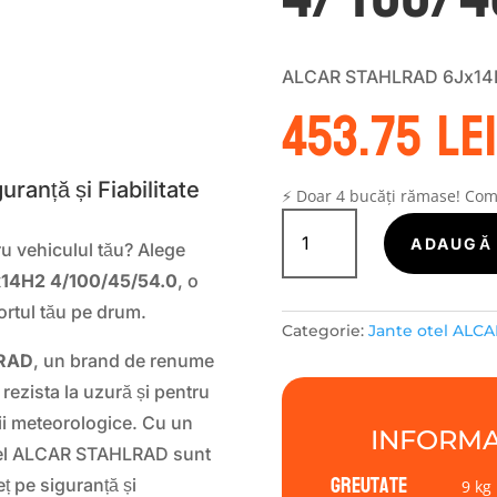
ALCAR STAHLRAD 6Jx14H
453.75
lei
S
anță și Fiabilitate
⚡ Doar 4 bucăți rămase! Co
Cantitate
Janta
ADAUGĂ 
tru vehiculul tău? Alege
tabla
x14H2 4/100/45/54.0
, o
(otel)
ALCAR
ortul tău pe drum.
Categorie:
Jante otel ALCA
STAHLRAD
ALCAR
RAD
, un brand de renume
STAHLRAD
 rezista la uzură și pentru
6Jx14H2
ții meteorologice. Cu un
INFORMA
4/100/45/54.0
 oțel ALCAR STAHLRAD sunt
Greutate
ț pe siguranță și
9 kg