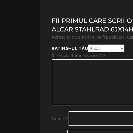
FII PRIMUL CARE SCRII 
ALCAR STAHLRAD 6JX14H2
Adresa ta de email nu va fi publicată.
Câ
RATING-UL TĂU
Recenzia dumneavoastră
*
Nume
*