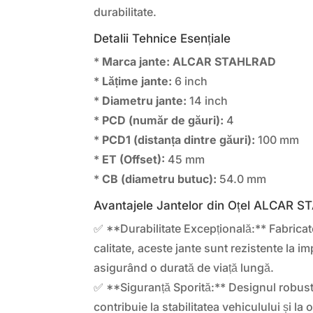
durabilitate.
Detalii Tehnice Esențiale
*
Marca jante:
ALCAR STAHLRAD
*
Lățime jante:
6 inch
*
Diametru jante:
14 inch
*
PCD (număr de găuri):
4
*
PCD1 (distanța dintre găuri):
100 mm
*
ET (Offset):
45 mm
*
CB (diametru butuc):
54.0 mm
Avantajele Jantelor din Oțel ALCAR 
✅ **Durabilitate Excepțională:** Fabricate
calitate, aceste jante sunt rezistente la im
asigurând o durată de viață lungă.
✅ **Siguranță Sporită:** Designul robust
contribuie la stabilitatea vehiculului și l