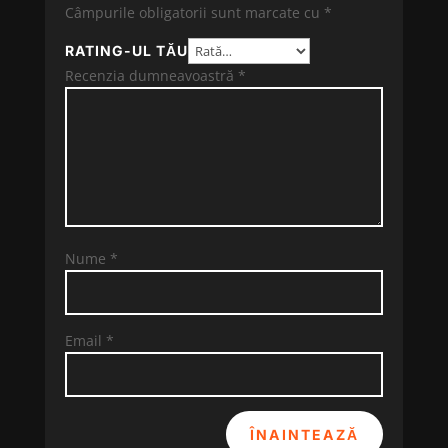
Câmpurile obligatorii sunt marcate cu
*
RATING-UL TĂU
Recenzia dumneavoastră
*
Nume
*
Email
*
ÎNAINTEAZĂ