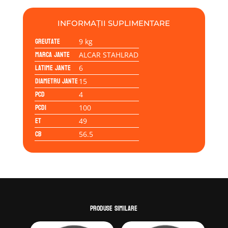
STAHLRAD
6Jx15H2
INFORMAȚII SUPLIMENTARE
4/100/49/56.5
Greutate
9 kg
Marca jante
ALCAR STAHLRAD
Latime jante
6
Diametru jante
15
PCD
4
PCD1
100
ET
49
CB
56.5
Produse similare