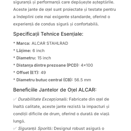
siguranță și performanță care depășește așteptările.
Aceste jante de oțel sunt proiectate și testate pentru
a îndeplini cele mai exigente standarde, oferind o
experiență de condus sigură și confortabilă.
Specificații Tehnice Esențiale:
*
Marca:
ALCAR STAHLRAD
*
Lățime:
6 inch
*
Diametru:
15 inch
*
Distanța dintre prezoane (PCD):
4×100
*
Offset (ET):
49
*
Diametru butuc central (CB):
56.5 mm
Beneficiile Jantelor de Oțel ALCAR:
✅
Durabilitate Excepțională:
Fabricate din oțel de
înaltă calitate, aceste jante rezistă la impacturi și
condiții dificile de drum, oferind o durată de viață
lungă.
✅
Siguranță Sporită:
Designul robust asigură o