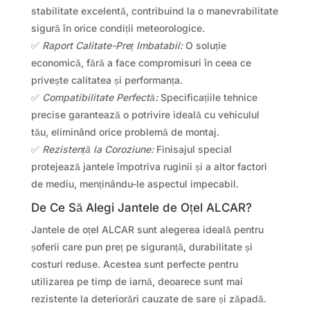
stabilitate excelentă, contribuind la o manevrabilitate
sigură în orice condiții meteorologice.
✅
Raport Calitate-Preț Imbatabil:
O soluție
economică, fără a face compromisuri în ceea ce
privește calitatea și performanța.
✅
Compatibilitate Perfectă:
Specificațiile tehnice
precise garantează o potrivire ideală cu vehiculul
tău, eliminând orice problemă de montaj.
✅
Rezistență la Coroziune:
Finisajul special
protejează jantele împotriva ruginii și a altor factori
de mediu, menținându-le aspectul impecabil.
De Ce Să Alegi Jantele de Oțel ALCAR?
Jantele de oțel ALCAR sunt alegerea ideală pentru
șoferii care pun preț pe siguranță, durabilitate și
costuri reduse. Acestea sunt perfecte pentru
utilizarea pe timp de iarnă, deoarece sunt mai
rezistente la deteriorări cauzate de sare și zăpadă.