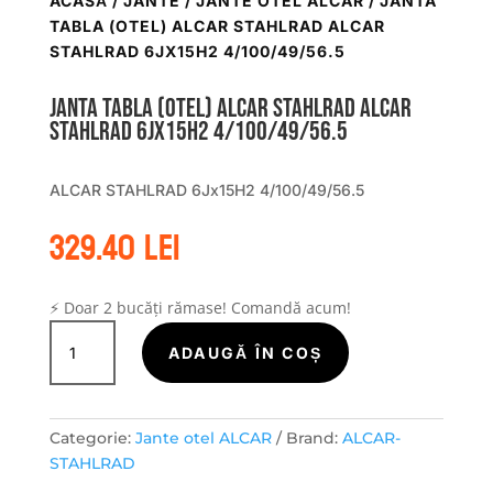
ACASĂ
/
JANTE
/
JANTE OTEL ALCAR
/ JANTA
TABLA (OTEL) ALCAR STAHLRAD ALCAR
STAHLRAD 6JX15H2 4/100/49/56.5
Janta tabla (otel) ALCAR STAHLRAD ALCAR
STAHLRAD 6Jx15H2 4/100/49/56.5
ALCAR STAHLRAD 6Jx15H2 4/100/49/56.5
329.40
lei
⚡ Doar 2 bucăți rămase! Comandă acum!
Cantitate
Janta
ADAUGĂ ÎN COȘ
tabla
(otel)
ALCAR
Categorie:
Jante otel ALCAR
Brand:
ALCAR-
STAHLRAD
STAHLRAD
ALCAR