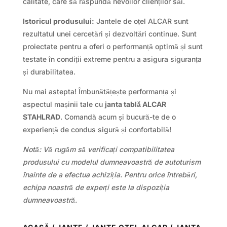
calitate, care să răspundă nevoilor clienților săi.
Istoricul produsului:
Jantele de oțel ALCAR sunt
rezultatul unei cercetări și dezvoltări continue. Sunt
proiectate pentru a oferi o performanță optimă și sunt
testate în condiții extreme pentru a asigura siguranța
și durabilitatea.
Nu mai astepta! Îmbunătățește performanța și
aspectul mașinii tale cu
janta tablă ALCAR
STAHLRAD
. Comandă acum și bucură-te de o
experiență de condus sigură și confortabilă!
Notă: Vă rugăm să verificați compatibilitatea
produsului cu modelul dumneavoastră de autoturism
înainte de a efectua achiziția. Pentru orice întrebări,
echipa noastră de experți este la dispoziția
dumneavoastră.