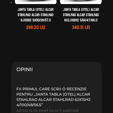
Janta tabla (otel) ALCAR
Janta tabla (otel) ALCAR
STAHLRAD ALCAR STAHLRAD
STAHLRAD ALCAR STAHLRAD
6Jx15H2 5/100/38/57.0
61/2Jx16H2 5/114/47/66.0
266.20
lei
340.31
lei
OPINII
FII PRIMUL CARE SCRII O RECENZIE
PENTRU „JANTA TABLA (OTEL) ALCAR
STAHLRAD ALCAR STAHLRAD 6JX15H2
4/100/49/56.5”
Adresa ta de email nu va fi publicată.