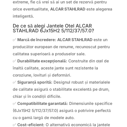
extreme, fie că vrei să ai un set de rezervă pentru
orice eventualitate,
ALCAR STAHLRAD
este alegerea
inteligentă.
De ce să alegi Jantele Otel ALCAR
STAHLRAD 6Jx15H2 5/112/37/57.0?
✅
Marcă de încredere:
ALCAR STAHLRAD
este un
producător european de renume, recunoscut pentru
calitatea superioară a produselor sale.
✅
Durabilitate excepțională:
Construite din oțel de
înaltă calitate, aceste jante sunt rezistente la
coroziune, lovituri și deformări.
✅
Siguranță sporită:
Designul robust și materialele
de calitate asigură o stabilitate excelentă pe drum,
chiar și în condiții dificile.
✅
Compatibilitate garantată:
Dimensiunile specifice
(6Jx15H2 5/112/37/57.0) asigură o potrivire perfectă
cu o gamă largă de modele auto.
✅
Cost-eficient:
O alternativă economică la jantele