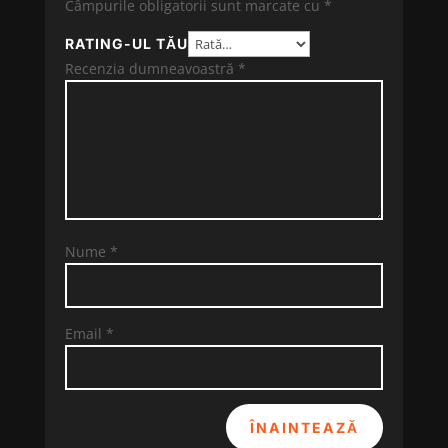
Câmpurile obligatorii sunt marcate cu
*
RATING-UL TĂU
Recenzia dumneavoastră
*
Nume
*
Email
*
ÎNAINTEAZĂ