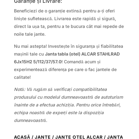
Garanție și Livrare:
Beneficiezi de o garanție extinsă pentru a-ți oferi
liniște sufletească. Livrarea este rapidă și sigură,
direct la ușa ta, pentru a te bucura cât mai repede de
noile tale jante.
Nu mai astepta! Investește în siguranța și fiabilitatea
mașinii tale cu
Janta tabla (otel) ALCAR STAHLRAD
6Jx15H2 5/112/37/57.0
! Comandă acum și
experimentează diferența pe care o fac jantele de
calitate!
Notă: Vă rugăm să verificați compatibilitatea
produsului cu modelul dumneavoastră de autoturism
înainte de a efectua achiziția. Pentru orice întrebări,
echipa noastră de experți este la dispoziția
dumneavoastră.
ACASĂ
/
JANTE
/
JANTE OTEL ALCAR
/ JANTA