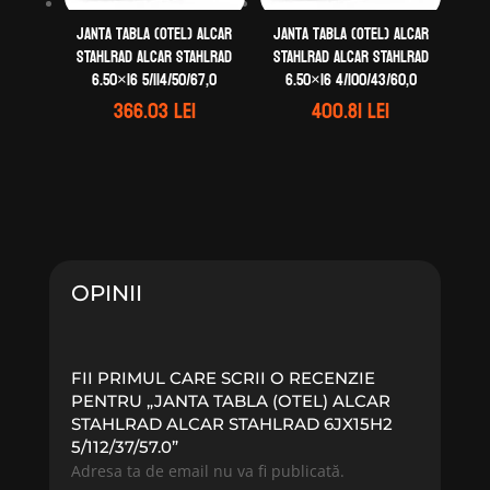
Janta tabla (otel) ALCAR
Janta tabla (otel) ALCAR
STAHLRAD ALCAR STAHLRAD
STAHLRAD ALCAR STAHLRAD
6.50×16 5/114/50/67,0
6.50×16 4/100/43/60,0
366.03
lei
400.81
lei
OPINII
FII PRIMUL CARE SCRII O RECENZIE
PENTRU „JANTA TABLA (OTEL) ALCAR
STAHLRAD ALCAR STAHLRAD 6JX15H2
5/112/37/57.0”
Adresa ta de email nu va fi publicată.