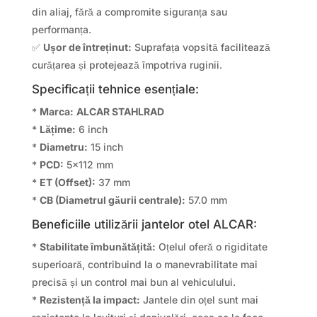
din aliaj, fără a compromite siguranța sau
performanța.
✅
Ușor de întreținut:
Suprafața vopsită facilitează
curățarea și protejează împotriva ruginii.
Specificații tehnice esențiale:
*
Marca:
ALCAR STAHLRAD
*
Lățime:
6 inch
*
Diametru:
15 inch
*
PCD:
5×112 mm
*
ET (Offset):
37 mm
*
CB (Diametrul găurii centrale):
57.0 mm
Beneficiile utilizării jantelor otel ALCAR:
*
Stabilitate îmbunătățită:
Oțelul oferă o rigiditate
superioară, contribuind la o manevrabilitate mai
precisă și un control mai bun al vehiculului.
*
Rezistență la impact:
Jantele din oțel sunt mai