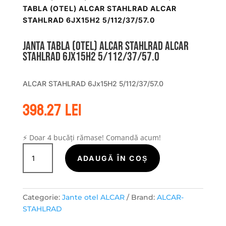
TABLA (OTEL) ALCAR STAHLRAD ALCAR
STAHLRAD 6JX15H2 5/112/37/57.0
Janta tabla (otel) ALCAR STAHLRAD ALCAR
STAHLRAD 6Jx15H2 5/112/37/57.0
ALCAR STAHLRAD 6Jx15H2 5/112/37/57.0
398.27
lei
⚡ Doar 4 bucăți rămase! Comandă acum!
Cantitate
Janta
ADAUGĂ ÎN COȘ
tabla
(otel)
ALCAR
Categorie:
Jante otel ALCAR
Brand:
ALCAR-
STAHLRAD
STAHLRAD
ALCAR