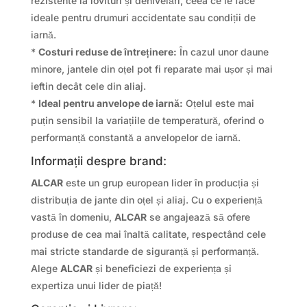
rezistente la lovituri și denivelări, ceea ce le face
ideale pentru drumuri accidentate sau condiții de
iarnă.
*
Costuri reduse de întreținere:
În cazul unor daune
minore, jantele din oțel pot fi reparate mai ușor și mai
ieftin decât cele din aliaj.
*
Ideal pentru anvelope de iarnă:
Oțelul este mai
puțin sensibil la variațiile de temperatură, oferind o
performanță constantă a anvelopelor de iarnă.
Informații despre brand:
ALCAR
este un grup european lider în producția și
distribuția de jante din oțel și aliaj. Cu o experiență
vastă în domeniu,
ALCAR
se angajează să ofere
produse de cea mai înaltă calitate, respectând cele
mai stricte standarde de siguranță și performanță.
Alege
ALCAR
și beneficiezi de experiența și
expertiza unui lider de piață!