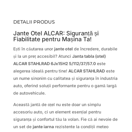
DETALII PRODUS
Jante Otel ALCAR: Siguranță și
Fiabilitate pentru Mașina Ta!
Ești în căutarea unor
jante otel
de încredere, durabile
și la un preț accesibil? Atunci
Janta tabla (otel)
ALCAR STAHLRAD 6Jx15H2 5/112/37/57.0
este
alegerea ideală pentru tine!
ALCAR STAHLRAD
este
un nume sinonim cu calitatea și siguranța în industria
auto, oferind soluții performante pentru o gamă largă
de autovehicule.
Această jantă de oțel nu este doar un simplu
accesoriu auto, ci un element esențial pentru
siguranța și confortul tău la volan. Fie că ai nevoie de
un set de
jante iarna
rezistente la condiții meteo