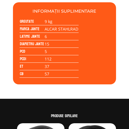
STAHLRAD
6Jx15H2
INFORMAȚII SUPLIMENTARE
5/112/37/57.0
Greutate
9 kg
Marca jante
ALCAR STAHLRAD
Latime jante
6
Diametru jante
15
PCD
5
PCD1
112
ET
37
CB
57
Produse similare