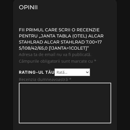
OPINII
FII PRIMUL CARE SCRII O RECENZIE
PENTRU „JANTA TABLA (OTEL) ALCAR
STAHLRAD ALCAR STAHLRAD 7.00×17
5/108/42/65,0 [1JANTA=1COLET]”
Adresa ta de email nu va fi publicată.
Câmpurile obligatorii sunt marcate cu
*
RATING-UL TĂU
Recenzia dumneavoastră
*