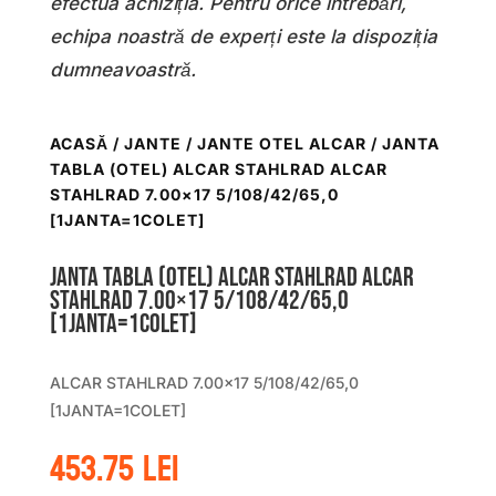
efectua achiziția. Pentru orice întrebări,
echipa noastră de experți este la dispoziția
dumneavoastră.
ACASĂ
/
JANTE
/
JANTE OTEL ALCAR
/ JANTA
TABLA (OTEL) ALCAR STAHLRAD ALCAR
STAHLRAD 7.00×17 5/108/42/65,0
[1JANTA=1COLET]
Janta tabla (otel) ALCAR STAHLRAD ALCAR
STAHLRAD 7.00×17 5/108/42/65,0
[1JANTA=1COLET]
ALCAR STAHLRAD 7.00×17 5/108/42/65,0
[1JANTA=1COLET]
453.75
lei