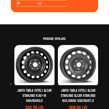
CB
65
Produse similare
Janta tabla (otel) ALCAR
Janta tabla (otel) ALCAR
STAHLRAD 6.50×16
STAHLRAD ALCAR STAHLRAD
5/114/50/60,0
61/2Jx16H2 5/112/50/57.0
332.75
lei
308.55
lei