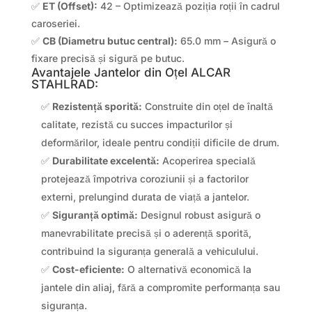
✅
ET (Offset):
42 – Optimizează poziția roții în cadrul
caroseriei.
✅
CB (Diametru butuc central):
65.0 mm – Asigură o
fixare precisă și sigură pe butuc.
Avantajele Jantelor din Oțel ALCAR
STAHLRAD:
✅
Rezistență sporită:
Construite din oțel de înaltă
calitate, rezistă cu succes impacturilor și
deformărilor, ideale pentru condiții dificile de drum.
✅
Durabilitate excelentă:
Acoperirea specială
protejează împotriva coroziunii și a factorilor
externi, prelungind durata de viață a jantelor.
✅
Siguranță optimă:
Designul robust asigură o
manevrabilitate precisă și o aderență sporită,
contribuind la siguranța generală a vehiculului.
✅
Cost-eficiente:
O alternativă economică la
jantele din aliaj, fără a compromite performanța sau
siguranța.