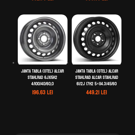
Janta tabla (otel) ALCAR
Janta tabla (otel) ALCAR
STAHLRAD 6Jx15H2
STAHLRAD ALCAR STAHLRAD
4/100/40/60,0
61/2J 17H2 5×114.3/45/60
196.63
lei
449.21
lei