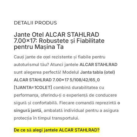
DETALII PRODUS
Jante Otel ALCAR STAHLRAD
7.00×17: Robustete și Fiabilitate
pentru Mașina Ta
Cauți jante de oțel rezistente și fiabile pentru
autoturismul tău? Atunci jantele
ALCAR STAHLRAD
sunt alegerea perfectă! Modelul
Janta tabla (otel)
ALCAR STAHLRAD 7.00×17 5/108/42/65,0
[1JANTA=1COLET]
combină durabilitatea cu
performanța, oferindu-ți o experiență de conducere
sigură și confortabilă. Fiecare comandă reprezintă
o
singură jantă
, ambalată individual pentru a asigura
protecția în timpul transportului.
De ce să alegi jantele ALCAR STAHLRAD?