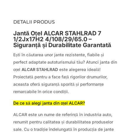
DETALII PRODUS
Jantă Oțel ALCAR STAHLRAD 7
1/2Jx17H2 4/108/29/65.0 –
Siguranță și Durabilitate Garantată
Ești în căutarea unor jante rezistente, fiabile și
perfect adaptate autoturismului tău? Atunci janta din
oțel
ALCAR STAHLRAD
este alegerea ideală!
Proiectată pentru a face față rigorilor drumurilor,
aceasta oferă siguranță sporită și performanțe
remarcabile în orice condiții.
De ce să alegi janta din oțel ALCAR?
ALCAR este un nume de referință în industria auto,
renumit pentru calitatea și durabilitatea produselor
sale. Cu o tradiție îndelungată în producția de jante