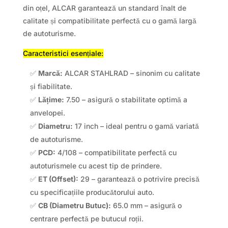
din oțel, ALCAR garantează un standard înalt de
calitate și compatibilitate perfectă cu o gamă largă
de autoturisme.
Caracteristici esențiale:
✅
Marcă:
ALCAR STAHLRAD – sinonim cu calitate
și fiabilitate.
✅
Lățime:
7.50 – asigură o stabilitate optimă a
anvelopei.
✅
Diametru:
17 inch – ideal pentru o gamă variată
de autoturisme.
✅
PCD:
4/108 – compatibilitate perfectă cu
autoturismele cu acest tip de prindere.
✅
ET (Offset):
29 – garantează o potrivire precisă
cu specificațiile producătorului auto.
✅
CB (Diametru Butuc):
65.0 mm – asigură o
centrare perfectă pe butucul roții.