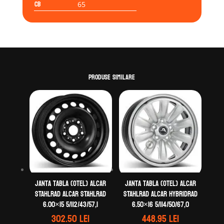
CB
65
Produse similare
Janta tabla (otel) ALCAR
Janta tabla (otel) ALCAR
STAHLRAD ALCAR STAHLRAD
STAHLRAD ALCAR HYBRIDRAD
6.00×15 5/112/43/57,1
6.50×16 5/114/50/67,0
302.50
lei
448.95
lei