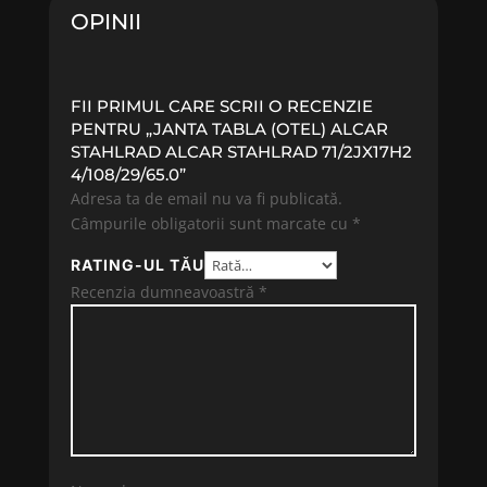
OPINII
FII PRIMUL CARE SCRII O RECENZIE
PENTRU „JANTA TABLA (OTEL) ALCAR
STAHLRAD ALCAR STAHLRAD 71/2JX17H2
4/108/29/65.0”
Adresa ta de email nu va fi publicată.
Câmpurile obligatorii sunt marcate cu
*
RATING-UL TĂU
Recenzia dumneavoastră
*