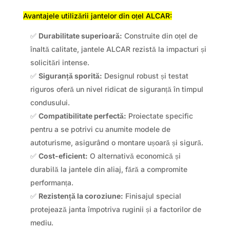
Avantajele utilizării jantelor din oțel ALCAR:
✅
Durabilitate superioară:
Construite din oțel de
înaltă calitate, jantele ALCAR rezistă la impacturi și
solicitări intense.
✅
Siguranță sporită:
Designul robust și testat
riguros oferă un nivel ridicat de siguranță în timpul
condusului.
✅
Compatibilitate perfectă:
Proiectate specific
pentru a se potrivi cu anumite modele de
autoturisme, asigurând o montare ușoară și sigură.
✅
Cost-eficient:
O alternativă economică și
durabilă la jantele din aliaj, fără a compromite
performanța.
✅
Rezistență la coroziune:
Finisajul special
protejează janta împotriva ruginii și a factorilor de
mediu.