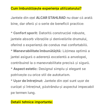
Cum îmbunătățește experiența utilizatorului?
Jantele din oțel
ALCAR STAHLRAD
nu doar că arată
bine, dar oferă și o serie de beneficii practice:
*
Confort sporit:
Datorită construcției robuste,
jantele absorb vibrațiile și denivelările drumului,
oferind o experiență de condus mai confortabilă.
*
Manevrabilitate îmbunătățită:
Lățimea optimă a
jantei asigură o aderență excelentă a anvelopei,
contribuind la o manevrabilitate precisă și sigură.
*
Aspect estetic:
Designul simplu și elegant se
potrivește cu orice stil de autoturism.
*
Ușor de întreținut:
Jantele din oțel sunt ușor de
curățat și întreținut, păstrându-și aspectul impecabil
pe termen lung.
Detalii tehnice importante: