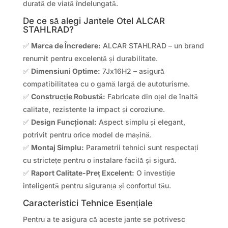
durată de viață îndelungată.
De ce să alegi Jantele Otel ALCAR
STAHLRAD?
✅
Marca de Încredere:
ALCAR STAHLRAD – un brand
renumit pentru excelență și durabilitate.
✅
Dimensiuni Optime:
7Jx16H2 – asigură
compatibilitatea cu o gamă largă de autoturisme.
✅
Construcție Robustă:
Fabricate din oțel de înaltă
calitate, rezistente la impact și coroziune.
✅
Design Funcțional:
Aspect simplu și elegant,
potrivit pentru orice model de mașină.
✅
Montaj Simplu:
Parametrii tehnici sunt respectați
cu strictețe pentru o instalare facilă și sigură.
✅
Raport Calitate-Preț Excelent:
O investiție
inteligentă pentru siguranța și confortul tău.
Caracteristici Tehnice Esențiale
Pentru a te asigura că aceste jante se potrivesc