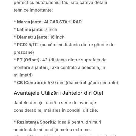
perfect cu autoturismul tău, iată câteva detalii
tehnice importante:
*
Marca jante:
ALCAR STAHLRAD
*
Latime jante:
7 inch
*
Diametru jante:
16 inch
*
PCD:
5/112 (numărul și distanța dintre găurile de
prezoane)
*
ET (Offset):
42 (distanța dintre suprafața de
montare a jantei și axa centrală a acesteia, în
milimetri)
*
CB (Centrare):
57.0 mm (diametrul găurii centrale)
Avantajele Utilizării Jantelor din Oțel
Jantele din oțel oferă o serie de avantaje
considerabile, mai ales în condiții dificile:
*
Rezistență Sporită:
Ideală pentru drumuri
accidentate și condiții meteo extreme.