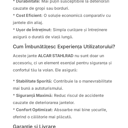
*
Durabilitate:
Mai puțin susceptibile la deteriorări
cauzate de gropi sau borduri.
*
Cost Eficient:
O soluție economică comparativ cu
jantele din aliaj.
*
Ușor de Întreținut:
Simpla curățare și întreținere
asigură o durată de viață lungă.
Cum Îmbunătățesc Experiența Utilizatorului?
Aceste jante
ALCAR STAHLRAD
nu sunt doar un
accesoriu, ci un element esențial pentru siguranța și
confortul tău la volan. Ele asigură:
*
Stabilitate Sporită:
Contribuie la o manevrabilitate
mai bună a autoturismului.
*
Siguranță Maximă:
Reduc riscul de accidente
cauzate de deteriorarea jantelor.
*
Confort Optimizat:
Absoarbe mai bine șocurile,
oferind o călătorie mai plăcută.
Garanție și Livrare