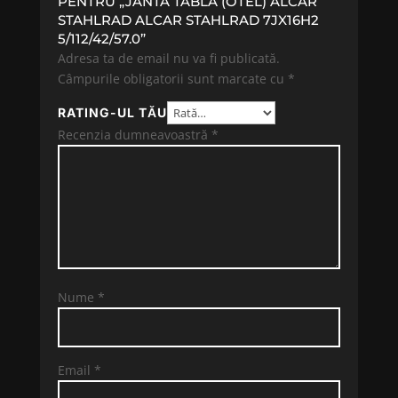
PENTRU „JANTA TABLA (OTEL) ALCAR
STAHLRAD ALCAR STAHLRAD 7JX16H2
5/112/42/57.0”
Adresa ta de email nu va fi publicată.
Câmpurile obligatorii sunt marcate cu
*
RATING-UL TĂU
Recenzia dumneavoastră
*
Nume
*
Email
*