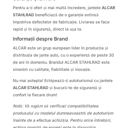
Pentru a-ți oferi și mai multă încredere, jantele
ALCAR
STAHLRAD
beneficiază de o garanție extinsă
împotriva defectelor de fabricație. Livrarea se face
rapid și în siguranță, direct la ușa ta.
Informații despre Brand
ALCAR este un grup european lider în producția și
distribuția de jante auto, cu o experiență de peste 30
de ani în domeniu. Brandul ALCAR STAHLRAD este
sinonim cu calitate, fiabilitate și inovație.
Nu mai astepta! Echipează-ți autoturismul cu jantele
ALCAR STAHLRAD
și bucură-te de siguranță și
confort la fiecare drum!
Notă: Vă rugăm să verificați compatibilitatea
produsului cu modelul dumneavoastră de autoturism
înainte de a efectua achiziția. Pentru orice întrebări,
echipa noastră de experți este la dispoziția