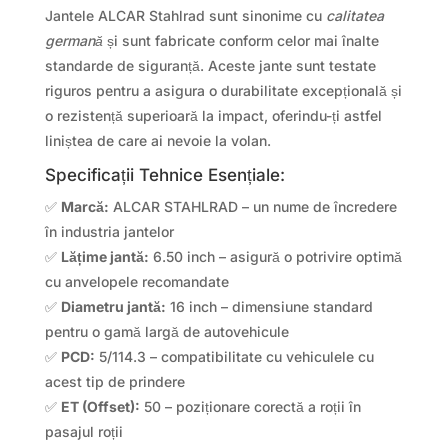
Jantele ALCAR Stahlrad sunt sinonime cu
calitatea
germană
și sunt fabricate conform celor mai înalte
standarde de siguranță. Aceste jante sunt testate
riguros pentru a asigura o durabilitate excepțională și
o rezistență superioară la impact, oferindu-ți astfel
liniștea de care ai nevoie la volan.
Specificații Tehnice Esențiale:
✅
Marcă:
ALCAR STAHLRAD – un nume de încredere
în industria jantelor
✅
Lățime jantă:
6.50 inch – asigură o potrivire optimă
cu anvelopele recomandate
✅
Diametru jantă:
16 inch – dimensiune standard
pentru o gamă largă de autovehicule
✅
PCD:
5/114.3 – compatibilitate cu vehiculele cu
acest tip de prindere
✅
ET (Offset):
50 – poziționare corectă a roții în
pasajul roții