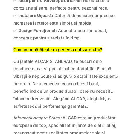
✅
Ideal pentru Anvelope de Iarnă:
Rezistente la
coroziune și sare, perfecte pentru sezonul rece.
✅
Instalare Ușoară:
Datorită dimensiunilor precise,
montarea jantelor este simplă și rapidă.
✅
Design Funcțional:
Aspect practic și robust,
conceput pentru a rezista în timp.
Cum îmbunătățește experiența utilizatorului?
Cu jantele ALCAR STAHLRAD, te bucuri de o
conducere mai sigură și mai confortabilă. Elimină
vibrațiile neplăcute și asigură o stabilitate excelentă
pe drum. De asemenea, economisești bani,
beneficiind de un produs durabil care nu necesită
înlocuire frecventă. Alegând ALCAR, alegi liniștea
sufletească și performanța garantată.
Informații despre Brand:
ALCAR este un producător
european de top, specializat în jante de oțel și aliaj,
recunoscut pentru calitatea produselor sale și