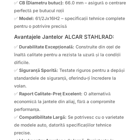
✅
CB (Diametru butuc):
66.0 mm – asigură o centrare
perfectă pe butucul roții
✅
Model:
61/2Jx16H2 – specificații tehnice complete
pentru o potrivire precisă
Avantajele Jantelor ALCAR STAHLRAD:
✅
Durabilitate Excepțională:
Construite din oțel de
înaltă calitate pentru a rezista la uzură și la condiții
dificile.
✅
Siguranță Sporită:
Testate riguros pentru a depăși
standardele de siguranță, oferindu-ți încredere la
volan.
✅
Raport Calitate-Preț Excelent:
O alternativă
economică la jantele din aliaj, fără a compromite
performanța.
✅
Compatibilitate Largă:
Se potrivesc cu o varietate
de modele auto, datorită specificațiilor tehnice
precise.