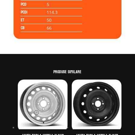
PCD
5
PCD1
114.3
ET
50
CB
66
Produse similare