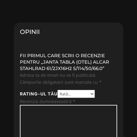
OPINII
FII PRIMUL CARE SCRII O RECENZIE
PENTRU „JANTA TABLA (OTEL) ALCAR
STAHLRAD 61/2JX16H2 5/114/50/66.0”
Adresa ta de email nu va fi publicată.
Câmpurile obligatorii sunt marcate cu
*
RATING-UL TĂU
Recenzia dumneavoastră
*