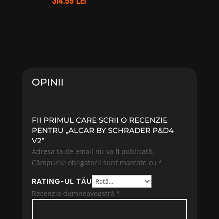
314.59
lei
OPINII
FII PRIMUL CARE SCRII O RECENZIE
PENTRU „ALCAR BY SCHRADER P&D4
V2”
Adresa ta de email nu va fi publicată.
Câmpurile obligatorii sunt marcate cu
*
RATING-UL TĂU
Recenzia dumneavoastră
*