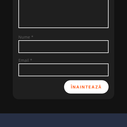
Nume
*
Email
*
ÎNAINTEAZĂ