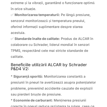
extreme și la vibrații, garantând o funcționare optimă
în orice situație.
✅
Monitorizarea temperaturii:
Pe lângă presiune,
senzorul monitorizează și temperatura pneului,
oferind informații suplimentare despre starea
acestuia.
✅
Standarde înalte de calitate:
Produs de ALCAR în
colaborare cu Schrader, liderul mondial în senzori
TPMS, respectând cele mai stricte standarde de
calitate.
Beneficiile utilizării ALCAR by Schrader
P&D4 V2:
*
Siguranță sporită:
Monitorizarea constantă a
presiunii în pneuri te avertizează asupra potențialelor
probleme, prevenind accidente cauzate de explozii
sau pierderi bruște de presiune.
*
Economie de carburant:
Menținerea presiunii
corecte în pneuri reduce rezistența la rulare, ceea ce