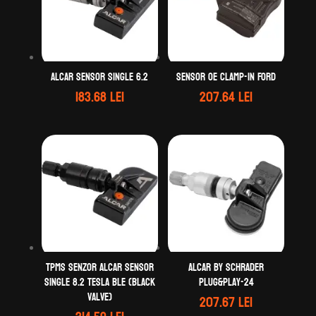
ALCAR Sensor Single 6.2
Sensor OE clamp-in Ford
183.68
lei
207.64
lei
TPMS Senzor ALCAR Sensor
ALCAR by Schrader
Single 8.2 TESLA BLE (black
Plug&Play-24
valve)
207.67
lei