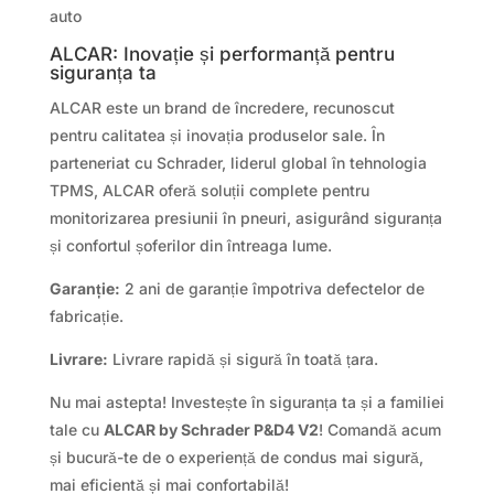
auto
ALCAR: Inovație și performanță pentru
siguranța ta
ALCAR este un brand de încredere, recunoscut
pentru calitatea și inovația produselor sale. În
parteneriat cu Schrader, liderul global în tehnologia
TPMS, ALCAR oferă soluții complete pentru
monitorizarea presiunii în pneuri, asigurând siguranța
și confortul șoferilor din întreaga lume.
Garanție:
2 ani de garanție împotriva defectelor de
fabricație.
Livrare:
Livrare rapidă și sigură în toată țara.
Nu mai astepta! Investește în siguranța ta și a familiei
tale cu
ALCAR by Schrader P&D4 V2
! Comandă acum
și bucură-te de o experiență de condus mai sigură,
mai eficientă și mai confortabilă!