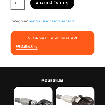
ALCAR
ADAUGĂ ÎN COȘ
by
Schrader
P&D4
Categorie:
Senzori si accesorii senzori
V2
INFORMAȚII SUPLIMENTARE
Greutate
0.5 kg
Produse similare