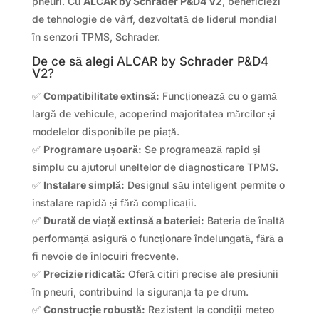
pneuri. Cu
ALCAR by Schrader P&D4 V2
, beneficiezi
de tehnologie de vârf, dezvoltată de liderul mondial
în senzori TPMS, Schrader.
De ce să alegi ALCAR by Schrader P&D4
V2?
✅
Compatibilitate extinsă:
Funcționează cu o gamă
largă de vehicule, acoperind majoritatea mărcilor și
modelelor disponibile pe piață.
✅
Programare ușoară:
Se programează rapid și
simplu cu ajutorul uneltelor de diagnosticare TPMS.
✅
Instalare simplă:
Designul său inteligent permite o
instalare rapidă și fără complicații.
✅
Durată de viață extinsă a bateriei:
Bateria de înaltă
performanță asigură o funcționare îndelungată, fără a
fi nevoie de înlocuiri frecvente.
✅
Precizie ridicată:
Oferă citiri precise ale presiunii
în pneuri, contribuind la siguranța ta pe drum.
✅
Construcție robustă:
Rezistent la condiții meteo