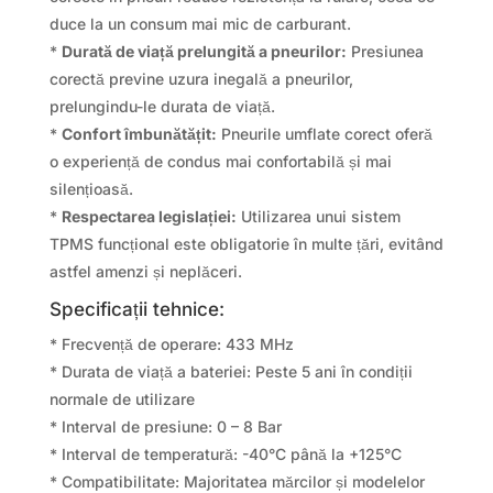
duce la un consum mai mic de carburant.
*
Durată de viață prelungită a pneurilor:
Presiunea
corectă previne uzura inegală a pneurilor,
prelungindu-le durata de viață.
*
Confort îmbunătățit:
Pneurile umflate corect oferă
o experiență de condus mai confortabilă și mai
silențioasă.
*
Respectarea legislației:
Utilizarea unui sistem
TPMS funcțional este obligatorie în multe țări, evitând
astfel amenzi și neplăceri.
Specificații tehnice:
* Frecvență de operare: 433 MHz
* Durata de viață a bateriei: Peste 5 ani în condiții
normale de utilizare
* Interval de presiune: 0 – 8 Bar
* Interval de temperatură: -40°C până la +125°C
* Compatibilitate: Majoritatea mărcilor și modelelor