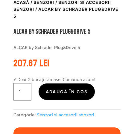
ACASĂ
/
SENZORI
/
SENZORI SI ACCESORII
SENZORI
/ ALCAR BY SCHRADER PLUG&DRIVE
5
ALCAR by Schrader Plug&Drive 5
ALCAR by Schrader Plug&Drive 5
207.67
lei
⚡ Doar 2 bucăți rămase! Comandă acum!
Cantitate
ALCAR
ADAUGĂ ÎN COȘ
by
Schrader
Plug&Drive
Categorie:
Senzori si accesorii senzori
5