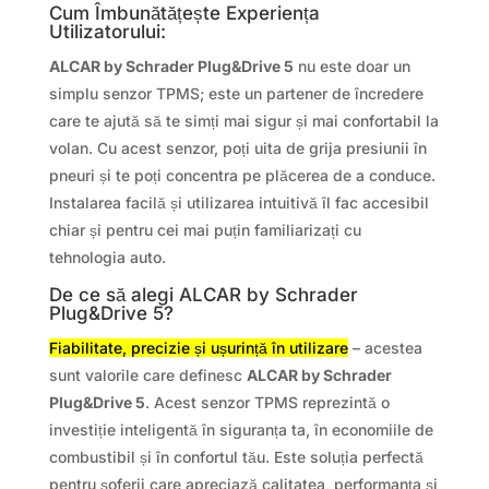
Cum Îmbunătățește Experiența
Utilizatorului:
ALCAR by Schrader Plug&Drive 5
nu este doar un
simplu senzor TPMS; este un partener de încredere
care te ajută să te simți mai sigur și mai confortabil la
volan. Cu acest senzor, poți uita de grija presiunii în
pneuri și te poți concentra pe plăcerea de a conduce.
Instalarea facilă și utilizarea intuitivă îl fac accesibil
chiar și pentru cei mai puțin familiarizați cu
tehnologia auto.
De ce să alegi ALCAR by Schrader
Plug&Drive 5?
Fiabilitate, precizie și ușurință în utilizare
– acestea
sunt valorile care definesc
ALCAR by Schrader
Plug&Drive 5
. Acest senzor TPMS reprezintă o
investiție inteligentă în siguranța ta, în economiile de
combustibil și în confortul tău. Este soluția perfectă
pentru șoferii care apreciază calitatea, performanța și