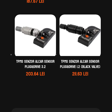
187.67
lei
TPMS Senzor ALCAR Sensor
TPMS Senzor ALCAR Sensor
Plug&Drive 3.2
Plug&Drive 1.2 (black valve)
203.64
lei
211.63
lei