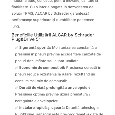
industria auto, cunoscut pentru inovație, calitate și
fiabilitate. Cu o istorie bogată în dezvoltarea de
soluții TPMS, ALCAR by Schrader garantează
performanțe superioare și durabilitate pe termen
lung.
Beneficiile Utilizării ALCAR by Schrader
Plug&Drive 5:
✅
Siguranță sporită:
Monitorizarea constantă a
presiunii în pneuri previne accidentele cauzate de
pneuri dezumflate sau supra-umflate.
✅
Economie de combustibil:
Presiunea corectă în
pneuri reduce rezistența la rulare, rezultând un
consum mai mic de combustibil.
✅
Durată de viață prelungită a anvelopelor:
Presiunea optimă previne uzura prematură și
neregulată a anvelopelor.
✅
Instalare rapidă și ușoară:
Datorită tehnologiei
Plug&Drive, senzorul este pre-programat și gata de