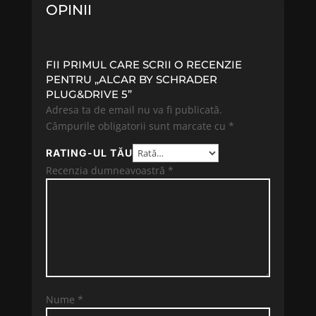
OPINII
FII PRIMUL CARE SCRII O RECENZIE
PENTRU „ALCAR BY SCHRADER
PLUG&DRIVE 5”
Adresa ta de email nu va fi publicată.
Câmpurile obligatorii sunt marcate cu
*
RATING-UL TĂU
Recenzia dumneavoastră
*
Nume
*