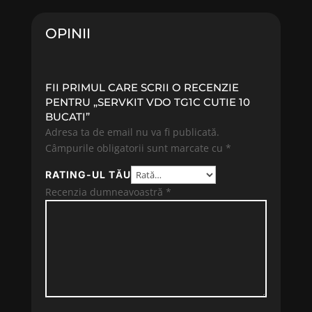
OPINII
FII PRIMUL CARE SCRII O RECENZIE
PENTRU „SERVKIT VDO TG1C CUTIE 10
BUCATI”
Adresa ta de email nu va fi publicată.
Câmpurile obligatorii sunt marcate cu
*
RATING-UL TĂU
Recenzia dumneavoastră
*