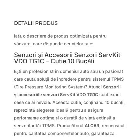
DETALII PRODUS
Iată o descriere de produs optimizată pentru
vânzare, care răspunde cerințelor tale:
Senzori și Accesorii Senzori ServKit
VDO TG1C – Cutie 10 Bucăți
Ești un profesionist în domeniul auto sau un pasionat
care caută soluții de încredere pentru sistemul TPMS
(Tire Pressure Monitoring System)? Atunci
Senzorii
și accesoriile senzori ServKit VDO TG1C
sunt exact
ceea ce ai nevoie. Această cutie, conținând 10 bucăți,
reprezintă alegerea ideală pentru a asigura
performanțe optime și o durată de viață extinsă a
senzorilor tăi TPMS. Producătorul
ALCAR
, recunoscut
pentru calitatea componentelor auto, garantează