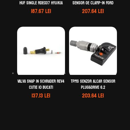
HUF Single RDE037 HYU/KIA
Sensor OE clamp-in Ford
187.67
lei
207.64
lei
Valva Snap In Schrader Rev4
TPMS Senzor ALCAR Sensor
Cutie 10 bucati
Plug&Drive 6.2
137.13
lei
203.64
lei