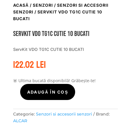
ACASĂ
/
SENZORI
/
SENZORI SI ACCESORII
SENZORI
/ SERVKIT VDO TG1C CUTIE 10
BUCATI
ServKit VDO TG1C CUTIE 10 BUCATI
ServKit VDO TG1C CUTIE 10 BUCATI
122.02
lei
🚨 Ultima bucată disponibilă! Grăbește-te!
ADAUGĂ ÎN COȘ
Cantitate
ServKit
VDO
TG1C
Categorie:
Senzori si accesorii senzori
Brand:
CUTIE
ALCAR
10