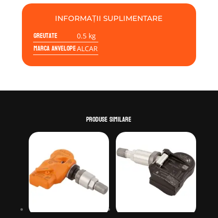
BUCATI
INFORMAȚII SUPLIMENTARE
Greutate
0.5 kg
Marca anvelope
ALCAR
Produse similare