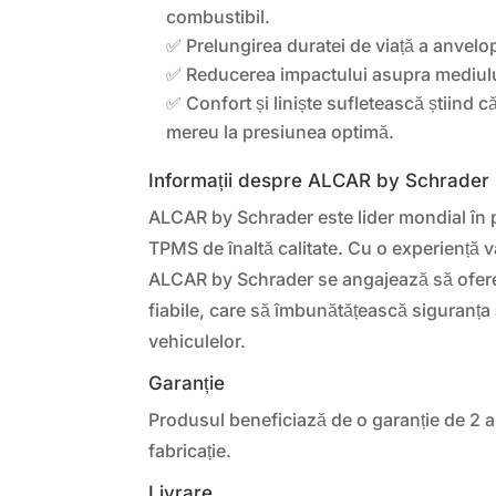
combustibil.
✅ Prelungirea duratei de viață a anvelop
✅ Reducerea impactului asupra mediulu
✅ Confort și liniște sufletească știind c
mereu la presiunea optimă.
Informații despre ALCAR by Schrader
ALCAR by Schrader este lider mondial în 
TPMS de înaltă calitate. Cu o experiență v
ALCAR by Schrader se angajează să ofere
fiabile, care să îmbunătățească siguranța
vehiculelor.
Garanție
Produsul beneficiază de o garanție de 2 a
fabricație.
Livrare