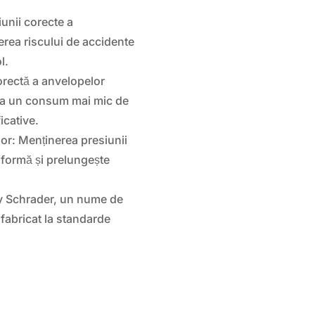
unii corecte a
erea riscului de accidente
l.
rectă a anvelopelor
 la un consum mai mic de
icative.
lor: Menținerea presiunii
formă și prelungește
y Schrader, un nume de
 fabricat la standarde