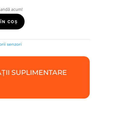
mandă acum!
ÎN COȘ
orii senzori
ȚII SUPLIMENTARE