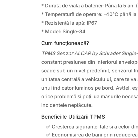
* Durată de viață a bateriei: Până la 5 ani (
* Temperatură de operare: -40°C până l
* Rezistență la apă: IP67
* Model: Single-34
Cum funcționează?
TPMS Senzor ALCAR by Schrader Single
constant presiunea din interiorul anvelop
scade sub un nivel predefinit, senzorul t
unitatea centrală a vehiculului, care te va
unui indicator luminos pe bord. Astfel, eș
orice problemă și poți lua măsurile necesa
incidentele neplăcute.
Beneficiile Utilizării TPMS
✅ Creșterea siguranței tale și a celor din
✅ Economisirea de bani prin reducere