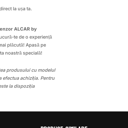
direct la ușa ta.
enzor ALCAR by
cură-te de o experiență
mai plăcută! Apasă pe
ta noastră specială!
atea produsului cu modelul
 efectua achiziția. Pentru
este la dispoziția