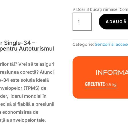
⚡ Doar 3 bucăți rămase! Co
Cantitate
TPMS
ADAUGĂ 
Senzor
S
ALCAR
by
 Single-34 –
Categorie:
Senzori si acces
Schrader
 pentru Autoturismul
Single-
34
lor tăi? Vrei să te asiguri
INFORMA
presiunea corectă? Atunci
e-34
este soluția ideală
Greutate
0.5 kg
anvelopelor (TPMS) de
er, liderul mondial în
cisă și fiabilă a presiunii
 la economisirea de
ață a anvelopelor tale.