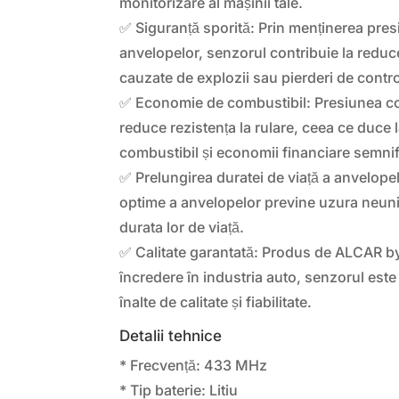
monitorizare al mașinii tale.
✅ Siguranță sporită: Prin menținerea presi
anvelopelor, senzorul contribuie la reduc
cauzate de explozii sau pierderi de contro
✅ Economie de combustibil: Presiunea co
reduce rezistența la rulare, ceea ce duce
combustibil și economii financiare semnif
✅ Prelungirea duratei de viață a anvelope
optime a anvelopelor previne uzura neuni
durata lor de viață.
✅ Calitate garantată: Produs de ALCAR b
încredere în industria auto, senzorul este
înalte de calitate și fiabilitate.
Detalii tehnice
* Frecvență: 433 MHz
* Tip baterie: Litiu