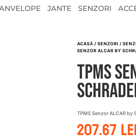
ANVELOPE
JANTE
SENZORI
ACCE
ACASĂ
/
SENZORI
/
SENZ
SENZOR ALCAR BY SCHR
TPMS Se
Schrade
TPMS Senzor ALCAR by S
207.67
le