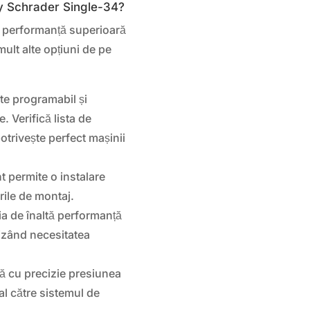
y Schrader Single-34?
i performanță superioară
mult alte opțiuni de pe
te programabil și
 Verifică lista de
otrivește perfect mașinii
t permite o instalare
rile de montaj.
ria de înaltă performanță
izând necesitatea
ă cu precizie presiunea
al către sistemul de