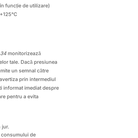
în funcție de utilizare)
a +125°C
-34
monitorizează
elor tale. Dacă presiunea
rimite un semnal către
 avertiza prin intermediul
ti informat imediat despre
re pentru a evita
 jur.
a consumului de