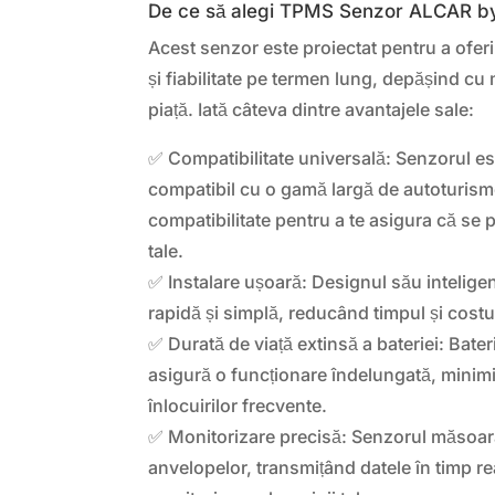
De ce să alegi TPMS Senzor ALCAR b
Acest senzor este proiectat pentru a ofer
și fiabilitate pe termen lung, depășind cu 
piață. Iată câteva dintre avantajele sale:
✅ Compatibilitate universală: Senzorul es
compatibil cu o gamă largă de autoturisme.
compatibilitate pentru a te asigura că se p
tale.
✅ Instalare ușoară: Designul său inteligen
rapidă și simplă, reducând timpul și costu
✅ Durată de viață extinsă a bateriei: Bate
asigură o funcționare îndelungată, minim
înlocuirilor frecvente.
✅ Monitorizare precisă: Senzorul măsoar
anvelopelor, transmițând datele în timp re