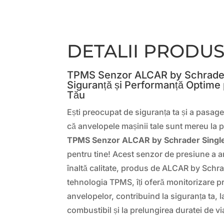
DETALII PRODU
TPMS Senzor ALCAR by Schrader
Siguranță și Performanță Optime
Tău
Ești preocupat de siguranța ta și a pasageri
că anvelopele mașinii tale sunt mereu la 
TPMS Senzor ALCAR by Schrader Singl
pentru tine! Acest senzor de presiune a 
înaltă calitate, produs de ALCAR by Schrad
tehnologia TPMS, îți oferă monitorizare pre
anvelopelor, contribuind la siguranța ta,
combustibil și la prelungirea duratei de vi