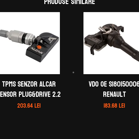
Produse similare
TPMS Senzor ALCAR
VDO OE S18015000
Sensor Plug&Drive 2.2
Renault
203.64
lei
183.68
lei