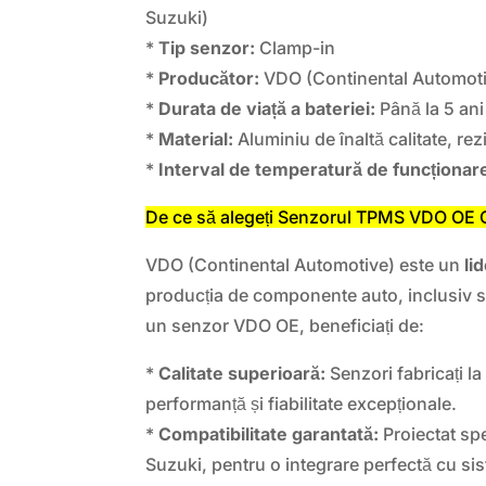
Suzuki)
*
Tip senzor:
Clamp-in
*
Producător:
VDO (Continental Automot
*
Durata de viață a bateriei:
Până la 5 ani 
*
Material:
Aluminiu de înaltă calitate, rez
*
Interval de temperatură de funcționar
De ce să alegeți Senzorul TPMS VDO OE 
VDO (Continental Automotive) este un
li
producția de componente auto, inclusiv
un senzor VDO OE, beneficiați de:
*
Calitate superioară:
Senzori fabricați l
performanță și fiabilitate excepționale.
*
Compatibilitate garantată:
Proiectat sp
Suzuki, pentru o integrare perfectă cu si