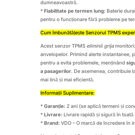
dumneavoastră.
*
Fiabilitate pe termen lung:
Baterie durab
pentru o funcționare fără probleme pe te
Cum îmbunătățește Senzorul TPMS experie
Acest senzor TPMS
elimină grija
monitoriz
anvelopelor. Primind alerte instantanee, p
pentru a evita problemele, menținând
sig
a pasagerilor
. De asemenea, contribuie l
mai lină și mai eficientă.
Informații Suplimentare:
*
Garanție:
2 ani (se aplică termeni și cond
*
Livrare:
Livrare rapidă și sigură în toată 
*
Brand:
VDO – O marcă de încredere în i