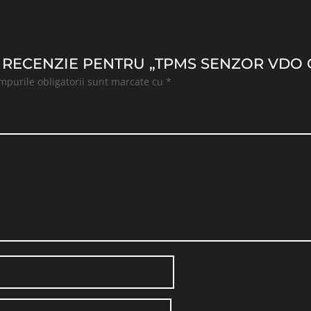
 O RECENZIE PENTRU „TPMS SENZOR VDO 
mpurile obligatorii sunt marcate cu
*