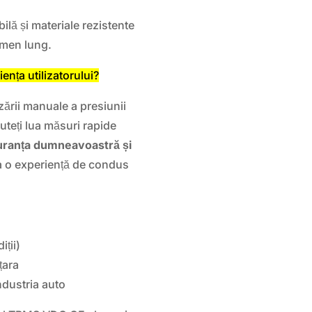
ilă și materiale rezistente
rmen lung.
nța utilizatorului?
ării manuale a presiunii
uteți lua măsuri rapide
uranța dumneavoastră și
a o experiență de condus
iții)
țara
ndustria auto