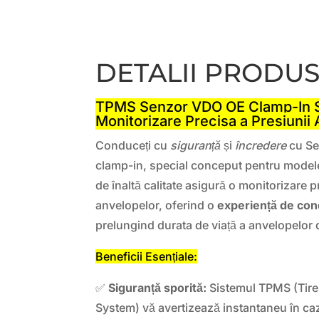
DETALII PRODU
TPMS Senzor VDO OE Clamp-In S
Monitorizare Precisa a Presiunii
Conduceți cu
siguranță
și
încredere
cu Se
clamp-in, special conceput pentru model
de înaltă calitate asigură o monitorizare pr
anvelopelor, oferind o
experiență de con
prelungind durata de viață a anvelopelo
Beneficii Esențiale:
✅
Siguranță sporită:
Sistemul TPMS (Tire
System) vă avertizează instantaneu în caz