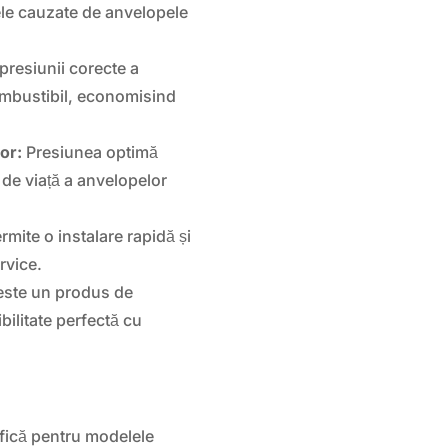
ele cauzate de anvelopele
resiunii corecte a
mbustibil, economisind
or:
Presiunea optimă
de viață a anvelopelor
mite o instalare rapidă și
rvice.
ste un produs de
ilitate perfectă cu
ică pentru modelele