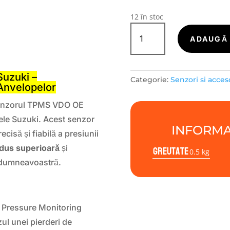
12 în stoc
Cantitate
TPMS
ADAUGĂ 
Senzor
S
VDO
OE
uzuki –
Categorie:
Senzori si acces
clamp-
 Anvelopelor
in
nzorul TPMS VDO OE
Suzuki
ele Suzuki. Acest senzor
INFORMA
ecisă și fiabilă a presiunii
Greutate
dus superioară
și
0.5 kg
r dumneavoastră.
 Pressure Monitoring
ul unei pierderi de