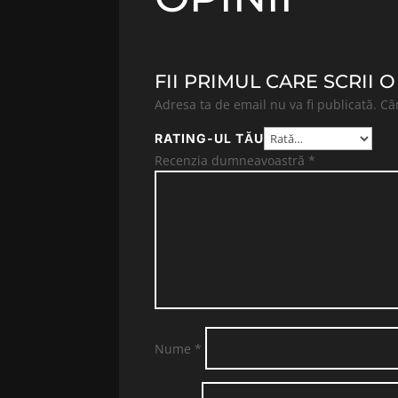
FII PRIMUL CARE SCRII
Adresa ta de email nu va fi publicată.
Câ
RATING-UL TĂU
Recenzia dumneavoastră
*
Nume
*