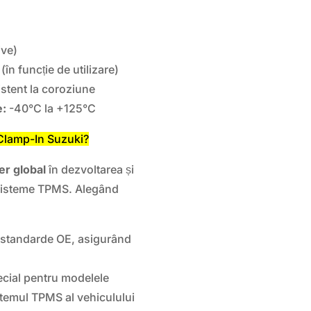
ive)
(în funcție de utilizare)
istent la coroziune
e:
-40°C la +125°C
Clamp-In Suzuki?
der global
în dezvoltarea și
 sisteme TPMS. Alegând
a standarde OE, asigurând
ecial pentru modelele
stemul TPMS al vehiculului