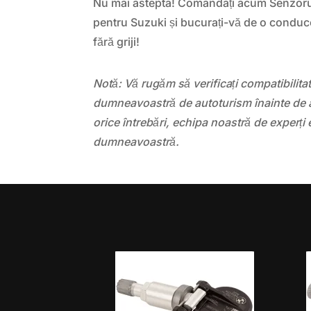
Nu mai astepta! Comandați acum Senzor
pentru Suzuki și bucurați-vă de o conduce
fără griji!
Notă: Vă rugăm să verificați compatibilit
dumneavoastră de autoturism înainte de a
orice întrebări, echipa noastră de experți 
dumneavoastră.