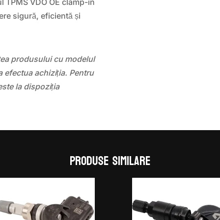
ul TPMS VDO OE clamp-in
re sigură, eficientă și
atea produsului cu modelul
 efectua achiziția. Pentru
este la dispoziția
Produse similare