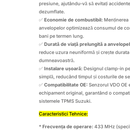
presiune, ajutându-vă să evitați accident
dezumflate.
✅
Economie de combustibil:
Menținerea p
anvelopelor optimizează consumul de co
bani pe termen lung.
✅
Durată de viață prelungită a anvelopel
reduce uzura neuniformă și crește durata 
dumneavoastră.
✅
Instalare ușoară:
Designul clamp-in per
simplă, reducând timpul și costurile de se
✅
Compatibilitate OE:
Senzorul VDO OE e
echipament original, garantând o compatib
sistemele TPMS Suzuki.
Caracteristici Tehnice:
*
Frecvența de operare:
433 MHz (specif