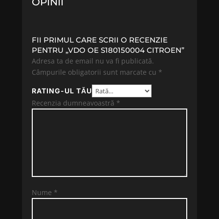
OPINII
FII PRIMUL CARE SCRII O RECENZIE
PENTRU „VDO OE S180150004 CITROEN”
Adresa ta de email nu va fi publicată.
Câmpurile obligatorii sunt marcate cu
*
RATING-UL TĂU
Recenzia dumneavoastră
*
Nume
*