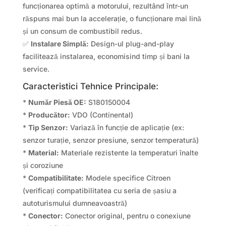
funcționarea optimă a motorului, rezultând într-un
răspuns mai bun la accelerație, o funcționare mai lină
și un consum de combustibil redus.
✅
Instalare Simplă:
Design-ul plug-and-play
facilitează instalarea, economisind timp și bani la
service.
Caracteristici Tehnice Principale:
*
Număr Piesă OE:
S180150004
*
Producător:
VDO (Continental)
*
Tip Senzor:
Variază în funcție de aplicație (ex:
senzor turație, senzor presiune, senzor temperatură)
*
Material:
Materiale rezistente la temperaturi înalte
și coroziune
*
Compatibilitate:
Modele specifice Citroen
(verificați compatibilitatea cu seria de șasiu a
autoturismului dumneavoastră)
*
Conector:
Conector original, pentru o conexiune