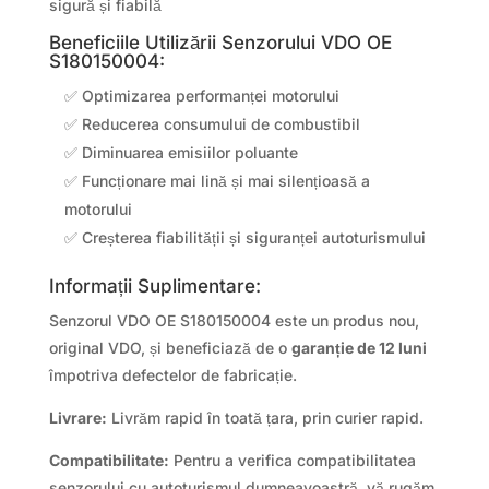
sigură și fiabilă
Beneficiile Utilizării Senzorului VDO OE
S180150004:
✅ Optimizarea performanței motorului
✅ Reducerea consumului de combustibil
✅ Diminuarea emisiilor poluante
✅ Funcționare mai lină și mai silențioasă a
motorului
✅ Creșterea fiabilității și siguranței autoturismului
Informații Suplimentare:
Senzorul VDO OE S180150004 este un produs nou,
original VDO, și beneficiază de o
garanție de 12 luni
împotriva defectelor de fabricație.
Livrare:
Livrăm rapid în toată țara, prin curier rapid.
Compatibilitate:
Pentru a verifica compatibilitatea
senzorului cu autoturismul dumneavoastră, vă rugăm