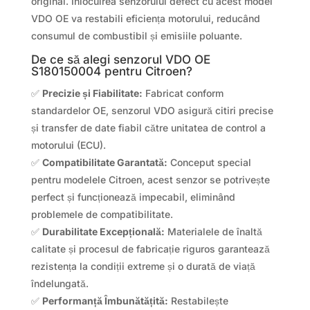
original. Înlocuirea senzorului defect cu acest model
VDO OE va restabili eficiența motorului, reducând
consumul de combustibil și emisiile poluante.
De ce să alegi senzorul VDO OE
S180150004 pentru Citroen?
✅
Precizie și Fiabilitate:
Fabricat conform
standardelor OE, senzorul VDO asigură citiri precise
și transfer de date fiabil către unitatea de control a
motorului (ECU).
✅
Compatibilitate Garantată:
Conceput special
pentru modelele Citroen, acest senzor se potrivește
perfect și funcționează impecabil, eliminând
problemele de compatibilitate.
✅
Durabilitate Excepțională:
Materialele de înaltă
calitate și procesul de fabricație riguros garantează
rezistența la condiții extreme și o durată de viață
îndelungată.
✅
Performanță Îmbunătățită:
Restabilește