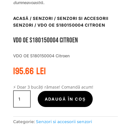
dumneavoastră.
ACASĂ
/
SENZORI
/
SENZORI SI ACCESORII
SENZORI
/ VDO OE S180150004 CITROEN
VDO OE S180150004 Citroen
VDO OE S180150004 Citroen
195.66
lei
⚡ Doar 3 bucăți rămase! Comandă acum!
Cantitate
VDO
ADAUGĂ ÎN COȘ
OE
S180150004
Citroen
Categorie:
Senzori si accesorii senzori