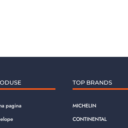
fost:
169.18 lei.
178.83 lei.
ODUSE
TOP BRANDS
ma pagina
MICHELIN
elope
CONTINENTAL