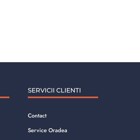
fost:
190.06 lei.
209.46 lei.
SERVICII CLIENTI
Contact
Service Oradea