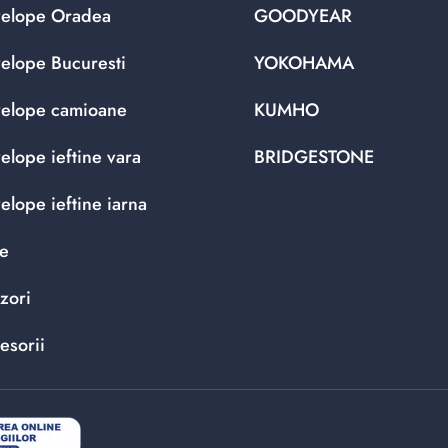
elope Oradea
GOODYEAR
elope Bucuresti
YOKOHAMA
elope camioane
KUMHO
elope ieftine vara
BRIDGESTONE
elope ieftine iarna
te
zori
esorii