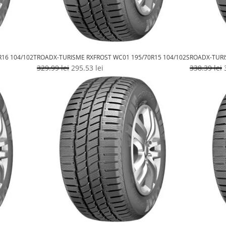
16 104/102T
ROADX-TURISME RXFROST WC01 195/70R15 104/102S
ROADX-TURI
Prețul
Prețul
329.99
lei
295.53
lei
338.39
lei
inițial
curent
i
a
este:
fost:
295.53 lei.
329.99 lei.