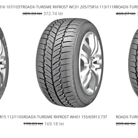
16 107/105T
ROADX-TURISME RXFROST WC01 205/75R16 113/111R
ROADX-TURI
Prețul
Prețul
389.33
lei
372.74
lei
460.27
lei
inițial
curent
i
a
este:
fost:
372.74 lei.
389.33 lei.
R15 112/110S
ROADX-TURISME RXFROST WH01 155/65R13 73T
ROADX-TURI
Prețul
Prețul
178.83
lei
169.18
lei
209.46
lei
inițial
curent
i
a
este: