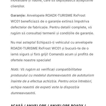
inovatoare și fiabile, care să depășească așteptările
clienților.
Garanție:
Anvelopele ROADX-TURISME RxFrost
WC01 beneficiază de o garanție extinsă împotriva
defectelor de fabricație. Pentru detalii complete, vă
rugăm să consultați termenii și condițiile de garanție.
Nu mai astepta! Echipază-ți vehiculul cu anvelopele
ROADX-TURISME RxFrost WC01 și bucură-te de o
iarnă sigură și fără griji! Comandă acum și profită de
ofertele noastre speciale!
Notă: Vă rugăm să verificați compatibilitatea
produsului cu modelul dumneavoastră de autoturism
înainte de a efectua achiziția. Pentru orice întrebări,
echipa noastră de experți este la dispoziția
dumneavoastră.
ACASĂ
/
ANVELOPE
/
ANVELOPE ROADX
/