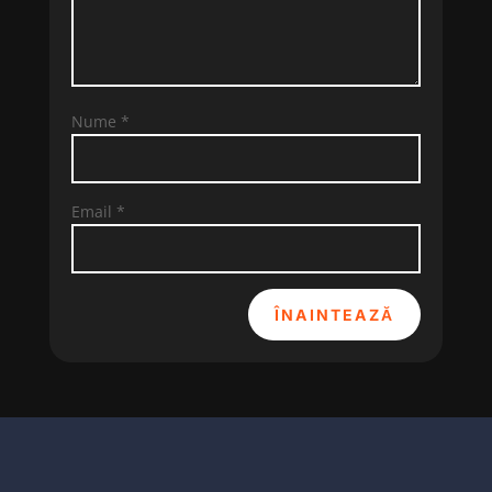
Nume
*
Email
*
ÎNAINTEAZĂ