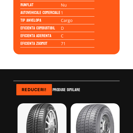
Runflat
Nu
Autovehicule comerciale
1
Tip anvelopa
Cargo
Eficienta Combustibil
D
Eficienta Aderenta
C
Eficienta Zgomot
71
Produse similare
REDUCERI!
REDUCERI!
REDUCERI!
REDUCERI!