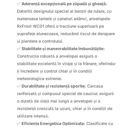
✅
Aderență excepțională pe zăpadă și gheață:
Datorită designului special al benzii de rulare, cu
numeroase lamele și caneluri adânci, anvelopele
RxFrost WC01 oferă o tracțiune superioară pe
suprafețe alunecoase, reducând riscul de derapare
și pierdere a controlului.
✅
Stabilitate și manevrabilitate îmbunătățite:
Construcția robustă a anvelopei asigură o
stabilitate excelentă în viraje și la frânare, oferindu-
ți încredere și control chiar și în condiții
meteorologice extreme.
✅
Durabilitate și rezistență sporite:
Carcasa
ranforsată și compusul special de cauciuc asigură
o durată de viață mai lungă a anvelopei și o
rezistență crescută la uzură, chiar și în condiții de
utilizare intensă.
✅
Eficienta Energetica Optimizata:
Clasificate cu