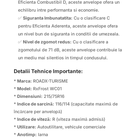
Eficienta Combustibil D, aceste anvelope ofera un
echilibru intre performanta si economie.
✅
Siguranta Imbunatatita:
Cu o clasificare C
pentru Eficienta Aderenta, aceste anvelope ofera
un nivel bun de siguranta in conditii de umezeala.
✅
Nivel de zgomot redus:
Cu o clasificare a
zgomotului de 71 dB, aceste anvelope contribuie la
un mediu mai silentios in timpul condusului.
Detalii Tehnice Importante:
*
Marca:
ROADX-TURISME
*
Model:
RxFrost WC01
*
Dimensiuni:
215/75R16
*
Indice de sarcină:
116/114 (capacitate maximă de
încărcare per anvelopă)
*
Indice de viteză:
R (viteza maximă admisă)
*
Utilizare:
Autoutilitare, vehicule comerciale
*
Anotimp:
Iarna