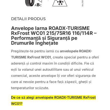
DETALII PRODUS
Anvelope Iarna ROADX-TURISME
RxFrost WC01 215/75R16 116/114R –
Performanță și Siguranță pe
Drumurile Înghețate
Pregătește-te pentru iarnă cu
anvelopele ROADX-
TURISME RxFrost WC01
, create special pentru a oferi
aderență și control maxim în condiții dificile. Fie că
ești la volanul unei autoutilitare sau al unui vehicul
comercial, aceste anvelope îți vor oferi siguranța de
care ai nevoie pentru a face față zăpezii, gheții și
temperaturilor scăzute.
De ce să alegi anvelopele ROADX-TURISME RxFrost
WC01?