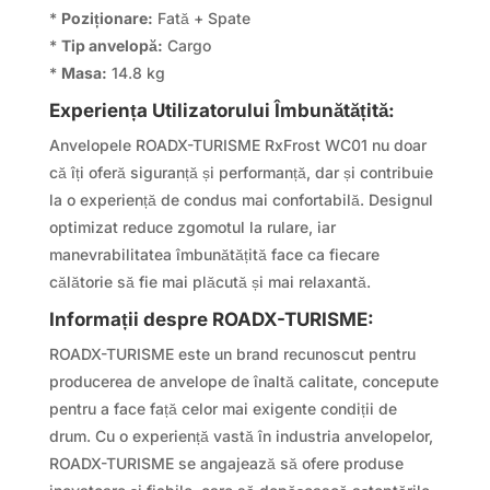
*
Poziționare:
Fată + Spate
*
Tip anvelopă:
Cargo
*
Masa:
14.8 kg
Experiența Utilizatorului Îmbunătățită:
Anvelopele ROADX-TURISME RxFrost WC01 nu doar
că îți oferă siguranță și performanță, dar și contribuie
la o experiență de condus mai confortabilă. Designul
optimizat reduce zgomotul la rulare, iar
manevrabilitatea îmbunătățită face ca fiecare
călătorie să fie mai plăcută și mai relaxantă.
Informații despre ROADX-TURISME:
ROADX-TURISME este un brand recunoscut pentru
producerea de anvelope de înaltă calitate, concepute
pentru a face față celor mai exigente condiții de
drum. Cu o experiență vastă în industria anvelopelor,
ROADX-TURISME se angajează să ofere produse