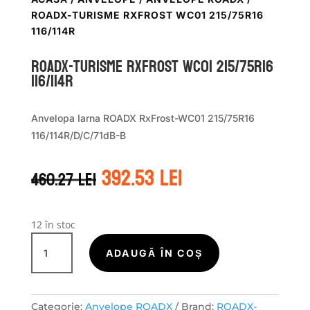
ROADX-TURISME RXFROST WC01 215/75R16
116/114R
ROADX-TURISME RXFROST WC01 215/75R16
116/114R
Anvelopa Iarna ROADX RxFrost-WC01 215/75R16
116/114R/D/C/71dB-B
Prețul
Prețul
392.53
lei
460.27
lei
inițial
curent
a
este:
fost:
392.53 lei.
460.27 lei.
12 în stoc
Cantitate
ROADX-
ADAUGĂ ÎN COȘ
TURISME
RXFROST
WC01
Categorie:
Anvelope ROADX
Brand:
ROADX-