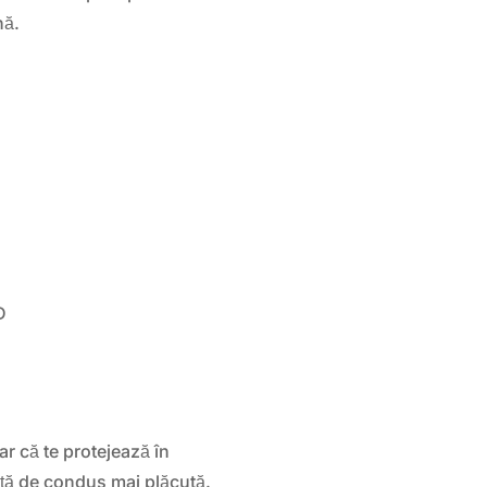
nă.
D
r că te protejează în
iență de condus mai plăcută.