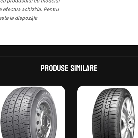
atea produsului cu modelul
 efectua achiziția. Pentru
este la dispoziția
Produse similare