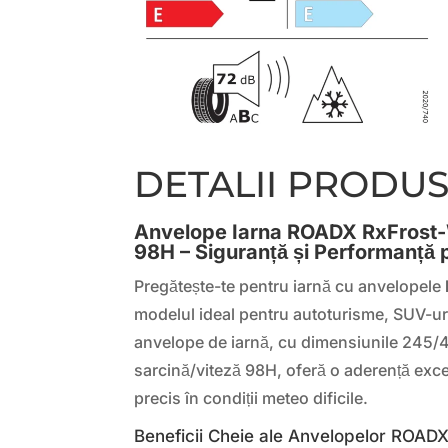
DETALII PRODU
Anvelope Iarna ROADX RxFros
98H – Siguranță și Performanță 
Pregătește-te pentru iarnă cu anvelopele
modelul ideal pentru autoturisme, SUV-ur
anvelope de iarnă, cu dimensiunile 245/4
sarcină/viteză 98H, oferă o aderență exce
precis în condiții meteo dificile.
Beneficii Cheie ale Anvelopelor ROAD