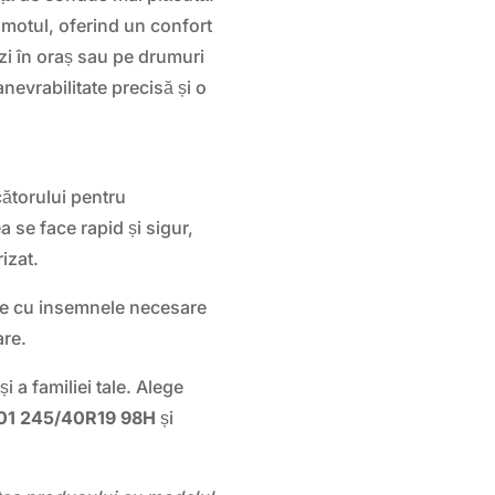
omotul, oferind un confort
ezi în oraș sau pe drumuri
nevrabilitate precisă și o
ătorului pentru
se face rapid și sigur,
izat.
e cu insemnele necesare
are.
i a familiei tale. Alege
1 245/40R19 98H
și