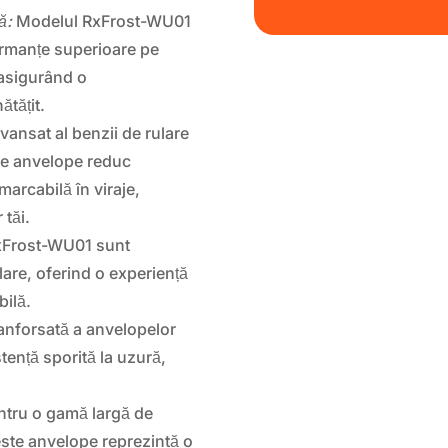
ă:
Modelul RxFrost-WU01
formanțe superioare pe
 asigurând o
ătățit.
vansat al benzii de rulare
te anvelope reduc
emarcabilă în viraje,
 tăi.
Frost-WU01 sunt
lare, oferind o experiență
bilă.
anforsată a anvelopelor
stență sporită la uzură,
entru o gamă largă de
este anvelope reprezintă o