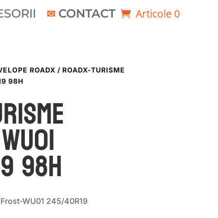
SORII
CONTACT
Articole 0
VELOPE ROADX
/ ROADX-TURISME
19 98H
URISME
 WU01
19 98H
xFrost-WU01 245/40R19