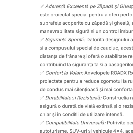
✅
Aderență Excelentă pe Zăpadă și Gheaț
este proiectat special pentru a oferi per
suprafețe acoperite cu zăpadă și gheață,
manevrabilitate sigură și un control îmbun
✅
Siguranță Sporită:
Datorită designului a
și a compusului special de cauciuc, aces
distanța de frânare și oferă o stabilitate r
contribuind la siguranța ta și a pasagerilor
✅
Confort la Volan:
Anvelopele ROADX Rx
proiectate pentru a reduce zgomotul la ru
de condus mai silențioasă și mai conforta
✅
Durabilitate și Rezistență:
Construcția r
asigură o durată de viață extinsă și o rezi
chiar și în condiții de utilizare intensă.
✅
Compatibilitate Universală:
Potrivite p
autoturisme, SUV-uri și vehicule 4×4, ac