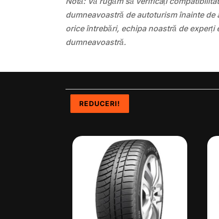
Notă: Vă rugăm să verificați compatibilit
dumneavoastră de autoturism înainte de a
orice întrebări, echipa noastră de experți 
dumneavoastră.
REDUCERI!
REDUCERI!
REDUCERI!
REDUCERI!