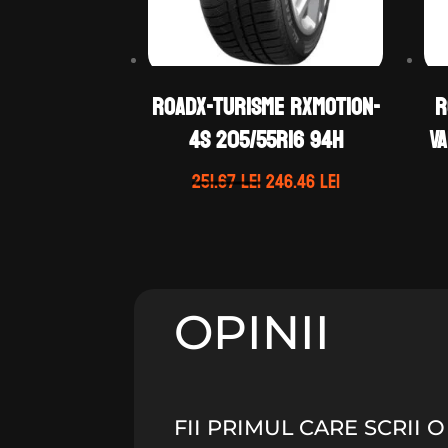
ROADX-TURISME RXMOTION-
R
4S 205/55R16 94H
VA
Prețul
Prețul
251.67
lei
246.46
lei
inițial
curent
a
este:
fost:
246.46 lei.
251.67 lei.
OPINII
FII PRIMUL CARE SCRII