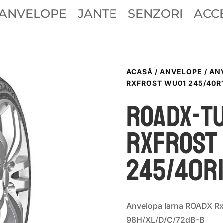
ANVELOPE
JANTE
SENZORI
ACCE
ACASĂ
/
ANVELOPE
/
AN
RXFROST WU01 245/40R
ROADX-T
RXFROST
245/40R
Anvelopa Iarna ROADX R
98H/XL/D/C/72dB-B