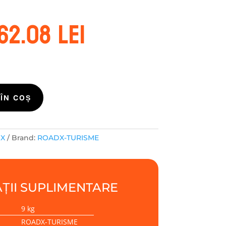
rețul
Prețul
62.08
lei
nițial
curent
este:
ost:
362.08 lei.
89.33 lei.
ÎN COȘ
DX
Brand:
ROADX-TURISME
ȚII SUPLIMENTARE
9 kg
ROADX-TURISME