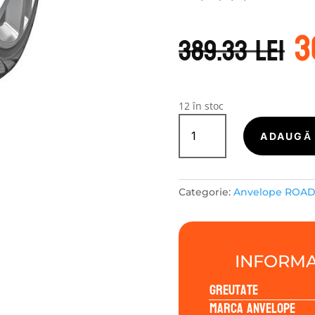
P
3
i
389.33
lei
a
f
3
12 în stoc
Cantitate
ROADX-
ADAUGĂ 
TURISME
RXFROST
WU01
Categorie:
Anvelope ROA
245/40R19
98H
INFORMA
Greutate
Marca anvelope