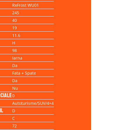
RxFrost WU01
245
40
19
11.6
H
98
Iarna
Da
Fata + Spate
Da
Nu
ciale
0
Autoturisme/SUV/4×4
il
D
C
72