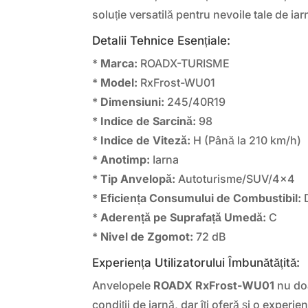
soluție versatilă pentru nevoile tale de iar
Detalii Tehnice Esențiale:
*
Marca:
ROADX-TURISME
*
Model:
RxFrost-WU01
*
Dimensiuni:
245/40R19
*
Indice de Sarcină:
98
*
Indice de Viteză:
H (Până la 210 km/h)
*
Anotimp:
Iarna
*
Tip Anvelopă:
Autoturisme/SUV/4×4
*
Eficiența Consumului de Combustibil:
*
Aderență pe Suprafață Umedă:
C
*
Nivel de Zgomot:
72 dB
Experiența Utilizatorului Îmbunătățită:
Anvelopele
ROADX RxFrost-WU01
nu doa
condiții de iarnă, dar îți oferă și o exper