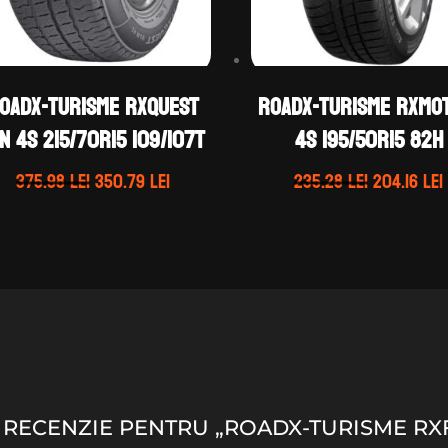
OADX-TURISME RXQUEST
ROADX-TURISME RXMO
N 4S 215/70R15 109/107T
4S 195/50R15 82H
Prețul
Prețul
Prețul
375.98
lei
350.79
lei
235.28
lei
204.16
lei
inițial
curent
inițial
a
este:
a
fost:
350.79 lei.
fost:
375.98 lei.
235.28 lei
 O RECENZIE PENTRU „ROADX-TURISME RX