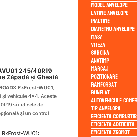
Model anvelope
Latime anvelope
Inaltime
Diametru anvelope
Masa
Viteza
Sarcina
S
Anotimp
Marcaj
t-WU01 245/40R19
Pozitionare
pe Zăpadă și Gheață
Ramforsat
ROADX RxFrost-WU01
,
Runflat
i și vehicule 4×4. Aceste
Autovehicule comer
0R19 și indicele de
Tip anvelopa
pțională și un control
Eficienta Combustib
Eficienta Aderenta
Eficienta Zgomot
X RxFrost-WU01: