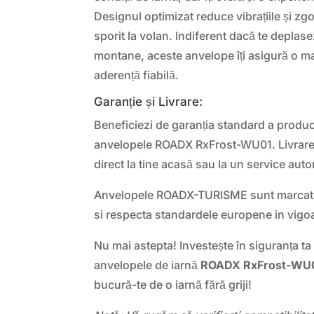
Designul optimizat reduce vibrațiile și zg
sporit la volan. Indiferent dacă te deplas
montane, aceste anvelope îți asigură o ma
aderență fiabilă.
Garanție și Livrare:
Beneficiezi de garanția standard a produc
anvelopele ROADX RxFrost-WU01. Livrarea 
direct la tine acasă sau la un service autor
Anvelopele ROADX-TURISME sunt marcat
si respecta standardele europene in vigo
Nu mai astepta! Investește în siguranța ta ș
anvelopele de iarnă
ROADX RxFrost-WU0
bucură-te de o iarnă fără griji!