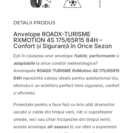
DETALII PRODUS
Anvelope ROADX-TURISME
RXMOTION 4S 175/65R15 84H –
Confort și Siguranță în Orice Sezon
Ești în căutarea unor anvelope
fiabile
,
performante
și
adaptabile
la orice condiții meteorologice?
Anvelopele
ROADX-TURISME RxMotion 4S 175/65R15
84H
reprezintă soluția ideală pentru autoturismul tău,
oferindu-ți un echilibru perfect între siguranță, confort
și eficiență.
Proiectate pentru a face față cu brio atât drumurilor
uscate și calde din timpul verii, cât și suprafețelor
umede, reci sau chiar înzăpezite din timpul iernii,
aceste anvelope
all-season
îți vor oferi o experiență