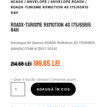
ACASĂ
/
ANVELOPE
/
ANVELOPE ROADX
/
ROADX-TURISME RXMOTION 4S 175/65R15
84H
ROADX-TURISME RXMOTION 4S 175/65R15
84H
Anvelopa All Season ROADX RxMotion-4S 175/65R15
84H/D/C/71dB-B [DOT 2024]
Prețul
Prețul
199.65
lei
214.68
lei
inițial
curent
a
este:
fost:
199.65 lei.
214.68 lei.
⚡ Doar 4 bucăți rămase! Comandă acum!
Cantitate
ROADX-
ADAUGĂ ÎN COȘ
TURISME
RXMOTION
4S