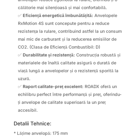
călătorie mai silențioasă și mai confortabilă.
✅
Eficiență energetică îmbunătățită:
Anvelopele
RxMotion 4S sunt concepute pentru a reduce
rezistența la rulare, contribuind astfel la un consum
mai mic de carburant și la reducerea emisiilor de
CO2. (Clasa de Eficiență Combustibil: D)
✅
Durabilitate și rezistență:
Construcția robustă și
materialele de înaltă calitate asigură o durată de
viață lungă a anvelopelor și o rezistență sporită la
uzură.
✅
Raport calitate-preț excelent:
ROADX oferă un
echilibru perfect între performanță și preț, oferindu-
ți anvelope de calitate superioară la un preț
accesibil.
Detalii Tehnice:
* Lățime anvelopă: 175 mm