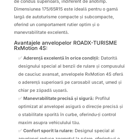
de condus superioară, indiferent de anotimp.
Dimensiunea 175/65R15 este ideală pentru o gamă
largă de autoturisme compacte și subcompacte,
oferind un comportament rutier optim și o
manevrabilitate excelentă.
Avantajele anvelopelor ROADX-TURISME
RxMotion 4S:
✅
Aderență excelentă în orice condiții:
Datorită
designului special al benzii de rulare și compusului
de cauciuc avansat, anvelopele RxMotion 4S oferă
o aderență superioară pe carosabil uscat, umed și
chiar pe zăpadă ușoară.
✅
Manevrabilitate precisă și sigură:
Profilul
optimizat al anvelopei asigură o direcție precisă și
o stabilitate sporită în curbe, oferindu-ți control
maxim asupra vehiculului tău.
✅
Confort sporit la rulare:
Designul special al
anvelopei reduce zgomotul la rulare, oferindu-ți o