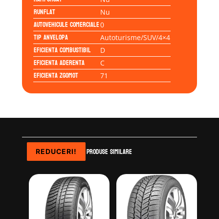
Runflat
Nu
Autovehicule comerciale
0
Tip anvelopa
Autoturisme/SUV/4×4
Eficienta Combustibil
D
Eficienta Aderenta
C
Eficienta Zgomot
71
Produse similare
REDUCERI!
REDUCERI!
REDUCERI!
REDUCERI!