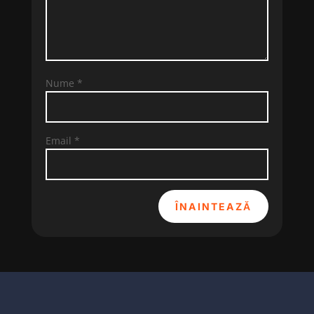
Nume
*
Email
*
ÎNAINTEAZĂ