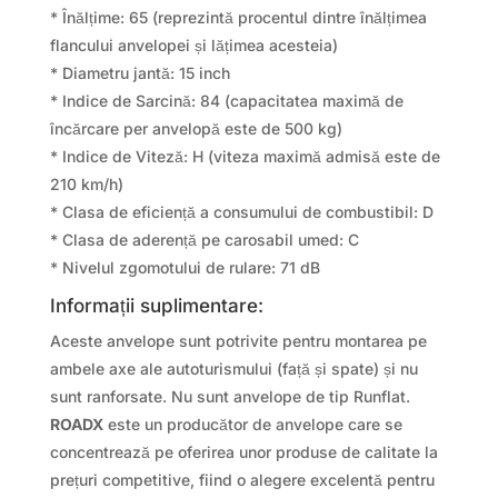
* Înălțime: 65 (reprezintă procentul dintre înălțimea
flancului anvelopei și lățimea acesteia)
* Diametru jantă: 15 inch
* Indice de Sarcină: 84 (capacitatea maximă de
încărcare per anvelopă este de 500 kg)
* Indice de Viteză: H (viteza maximă admisă este de
210 km/h)
* Clasa de eficiență a consumului de combustibil: D
* Clasa de aderență pe carosabil umed: C
* Nivelul zgomotului de rulare: 71 dB
Informații suplimentare:
Aceste anvelope sunt potrivite pentru montarea pe
ambele axe ale autoturismului (față și spate) și nu
sunt ranforsate. Nu sunt anvelope de tip Runflat.
ROADX
este un producător de anvelope care se
concentrează pe oferirea unor produse de calitate la
prețuri competitive, fiind o alegere excelentă pentru