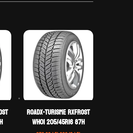
OST
ROADX-TURISME RXFROST
H
WH01 205/45R16 87H