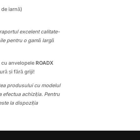
 de iarnă)
portul excelent calitate-
bile pentru o gamă largă
l cu anvelopele
ROADX
ră și fără griji!
atea produsului cu modelul
 efectua achiziția. Pentru
este la dispoziția