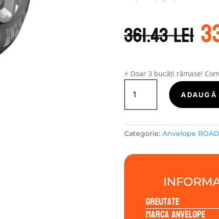
P
3
in
361.43
lei
a
f
36
⚡ Doar 3 bucăți rămase! Co
Cantitate
ROADX-
ADAUGĂ 
TURISME
RXFROST
WC01
Categorie:
Anvelope ROA
225/70R15
112/110S
INFORMA
Greutate
Marca anvelope