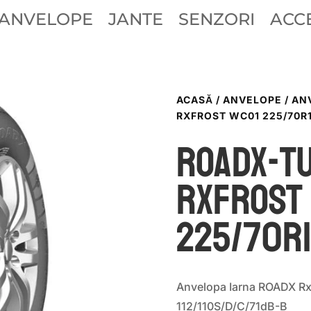
ANVELOPE
JANTE
SENZORI
ACCE
ACASĂ
/
ANVELOPE
/
AN
RXFROST WC01 225/70R15
ROADX-T
RXFROST
225/70R1
Anvelopa Iarna ROADX R
112/110S/D/C/71dB-B