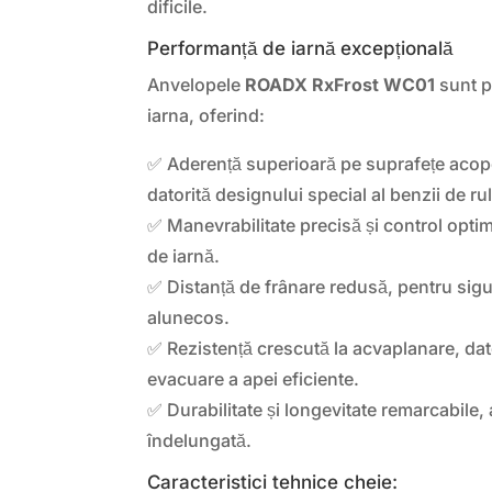
dificile.
Performanță de iarnă excepțională
Anvelopele
ROADX RxFrost WC01
sunt p
iarna, oferind:
✅ Aderență superioară pe suprafețe acope
datorită designului special al benzii de ru
✅ Manevrabilitate precisă și control optim 
de iarnă.
✅ Distanță de frânare redusă, pentru sigu
alunecos.
✅ Rezistență crescută la acvaplanare, dat
evacuare a apei eficiente.
✅ Durabilitate și longevitate remarcabile, 
îndelungată.
Caracteristici tehnice cheie: