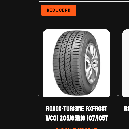
REDUCERI!
REDUCERI!
REDUCERI!
REDUCERI!
ROADX-TURISME RXFROST
R
WC01 205/65R16 107/105T