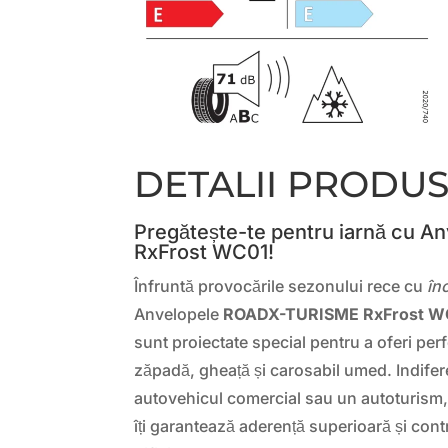
DETALII PRODU
Pregătește-te pentru iarnă cu 
RxFrost WC01!
Înfruntă provocările sezonului rece cu
în
Anvelopele
ROADX-TURISME RxFrost WC
sunt proiectate special pentru a oferi pe
zăpadă, gheață și carosabil umed. Indife
autovehicul comercial sau un autoturism
îți garantează aderență superioară și contr