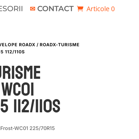
SORII
CONTACT
Articole 0
VELOPE ROADX
/ ROADX-TURISME
 112/110S
URISME
 WC01
5 112/110S
xFrost-WC01 225/70R15