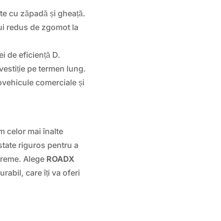
te cu zăpadă și gheață.
lui redus de zgomot la
i de eficiență D.
nvestiție pe termen lung.
ovehicule comerciale și
 celor mai înalte
estate riguros pentru a
xtreme. Alege
ROADX
rabil, care îți va oferi