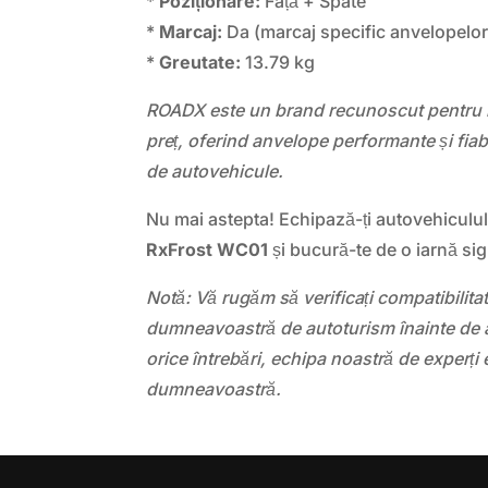
*
Poziționare:
Față + Spate
*
Marcaj:
Da (marcaj specific anvelopelor
*
Greutate:
13.79 kg
ROADX este un brand recunoscut pentru ra
preț, oferind anvelope performante și fia
de autovehicule.
Nu mai astepta! Echipază-ți autovehiculu
RxFrost WC01
și bucură-te de o iarnă sigu
Notă: Vă rugăm să verificați compatibilit
dumneavoastră de autoturism înainte de a
orice întrebări, echipa noastră de experți 
dumneavoastră.