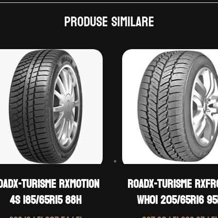
Produse similare
OADX-TURISME RXMOTION
ROADX-TURISME RXFR
4S 185/65R15 88H
WH01 205/65R16 95