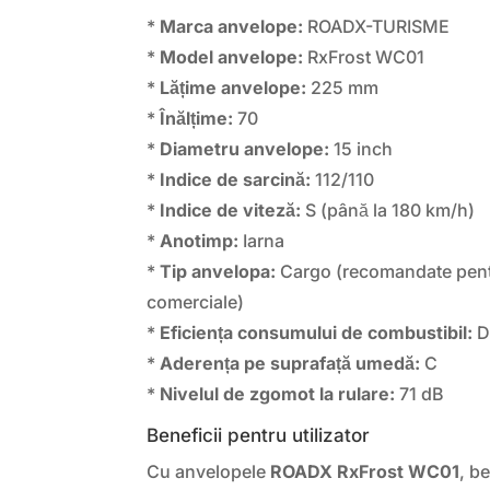
*
Marca anvelope:
ROADX-TURISME
*
Model anvelope:
RxFrost WC01
*
Lățime anvelope:
225 mm
*
Înălțime:
70
*
Diametru anvelope:
15 inch
*
Indice de sarcină:
112/110
*
Indice de viteză:
S (până la 180 km/h)
*
Anotimp:
Iarna
*
Tip anvelopa:
Cargo (recomandate pent
comerciale)
*
Eficiența consumului de combustibil:
*
Aderența pe suprafață umedă:
C
*
Nivelul de zgomot la rulare:
71 dB
Beneficii pentru utilizator
Cu anvelopele
ROADX RxFrost WC01
, b