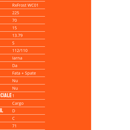
RxFrost WC01
225
70
15
13.79
S
112/110
Iarna
Da
Fata + Spate
Nu
Nu
ciale
1
Cargo
il
D
C
71