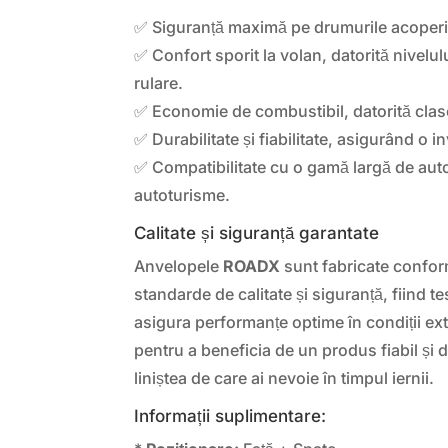
✅ Siguranță maximă pe drumurile acoperi
✅ Confort sporit la volan, datorită nivelu
rulare.
✅ Economie de combustibil, datorită clase
✅ Durabilitate și fiabilitate, asigurând o i
✅ Compatibilitate cu o gamă largă de aut
autoturisme.
Calitate și siguranță garantate
Anvelopele
ROADX
sunt fabricate conform
standarde de calitate și siguranță, fiind t
asigura performanțe optime în condiții e
pentru a beneficia de un produs fiabil și du
liniștea de care ai nevoie în timpul iernii.
Informații suplimentare: