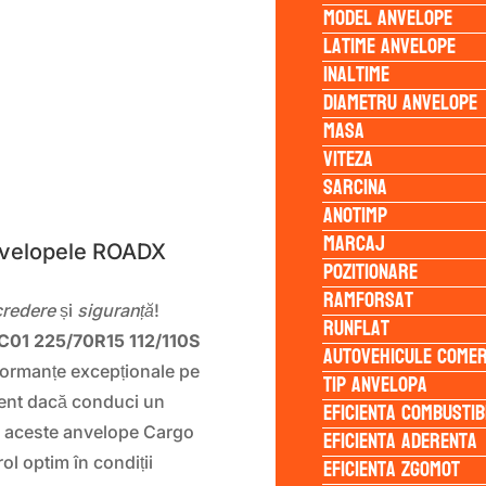
Model anvelope
Latime anvelope
Inaltime
Diametru anvelope
Masa
Viteza
Sarcina
S
Anotimp
Marcaj
Anvelopele ROADX
Pozitionare
Ramforsat
credere
și
siguranță
!
Runflat
01 225/70R15 112/110S
Autovehicule comer
rformanțe excepționale pe
Tip anvelopa
rent dacă conduci un
Eficienta Combustib
, aceste anvelope Cargo
Eficienta Aderenta
Eficienta Zgomot
ol optim în condiții