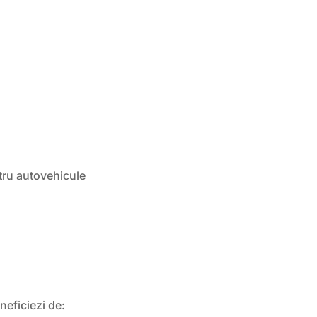
ru autovehicule
D
eneficiezi de: