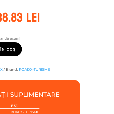
rețul
Prețul
38.83
lei
ițial
curent
este:
ost:
338.83 lei.
1.43 lei.
mandă acum!
ÎN COȘ
DX
Brand:
ROADX-TURISME
ȚII SUPLIMENTARE
9 kg
ROADX-TURISME