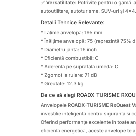
✅
Versatilitate:
Potrivite pentru o gamă la
autoutilitare, autoturisme, SUV-uri și 4×4
Detalii Tehnice Relevante:
* Lățime anvelopă: 195 mm
* Înălțime anvelopă: 75 (reprezintă 75% d
* Diametru jantă: 16 inch
* Eficiență combustibil: C
* Aderență pe suprafață umedă: C
* Zgomot la rulare: 71 dB
* Greutate: 12.3 kg
De ce să alegi ROADX-TURISME RXQ
Anvelopele
ROADX-TURISME RxQuest V
investiție inteligentă pentru siguranța și 
Oferind performanțe excelente în toate ano
eficiență energetică, aceste anvelope te 