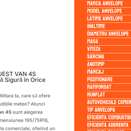
Marca anvelope
Model anvelope
Latime anvelope
Inaltime
Diametru anvelope
Masa
Viteza
Sarcina
S
Anotimp
Marcaj
UEST VAN 4S
Pozitionare
 Sigură în Orice
Ramforsat
Runflat
litara ta, care să ofere
Autovehicule comer
dițiile meteo? Atunci
Tip anvelopa
an 4S
sunt alegerea
Eficienta Combustib
imensiunea 195/75R16,
Eficienta Aderenta
le comerciale, oferind un