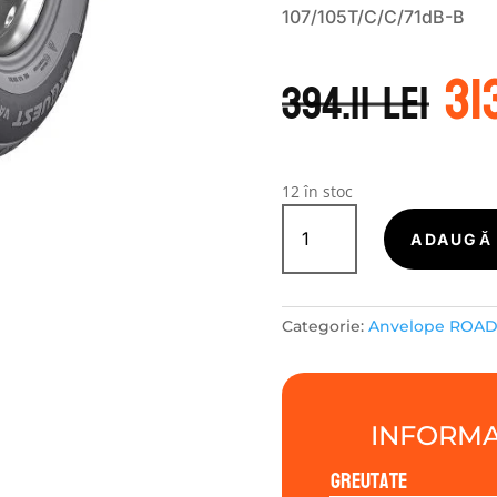
107/105T/C/C/71dB-B
Pr
31
in
394.11
lei
a
fo
39
12 în stoc
Cantitate
ROADX-
ADAUGĂ 
TURISME
RXQUEST
VAN
Categorie:
Anvelope ROA
4S
195/75R16
107/105T
INFORMA
Greutate