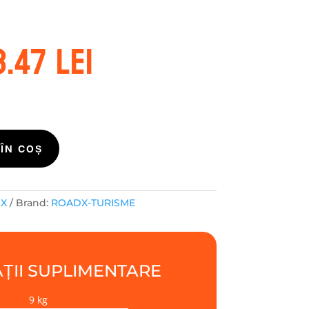
ețul
Prețul
3.47
lei
ițial
curent
este:
st:
313.47 lei.
4.11 lei.
ÎN COȘ
DX
Brand:
ROADX-TURISME
ȚII SUPLIMENTARE
9 kg