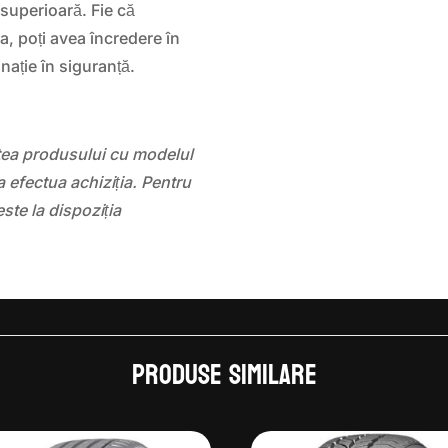
 superioară. Fie că
ia, poți avea încredere în
ație în siguranță.
atea produsului cu modelul
 efectua achiziția. Pentru
este la dispoziția
Produse similare