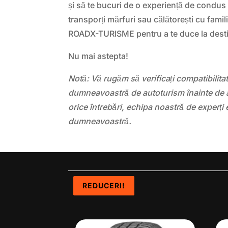
și să te bucuri de o experiență de condus
transporți mărfuri sau călătorești cu famil
ROADX-TURISME pentru a te duce la destin
Nu mai astepta!
Notă: Vă rugăm să verificați compatibilit
dumneavoastră de autoturism înainte de a
orice întrebări, echipa noastră de experți 
dumneavoastră.
REDUCERI!
REDUCERI!
REDUCERI!