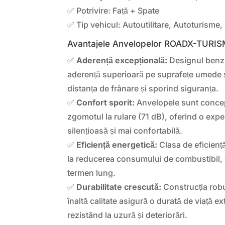
✅ Potrivire: Față + Spate
✅ Tip vehicul: Autoutilitare, Autoturisme
Avantajele Anvelopelor ROADX-TURI
✅
Aderență excepțională:
Designul benzi
aderență superioară pe suprafețe umede 
distanța de frânare și sporind siguranța.
✅
Confort sporit:
Anvelopele sunt concep
zgomotul la rulare (71 dB), oferind o exp
silențioasă și mai confortabilă.
✅
Eficiență energetică:
Clasa de eficienț
la reducerea consumului de combustibil,
termen lung.
✅
Durabilitate crescută:
Construcția robu
înaltă calitate asigură o durată de viață e
rezistând la uzură și deteriorări.