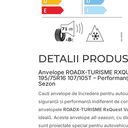
DETALII PRODU
Anvelope ROADX-TURISME RXQ
195/75R16 107/105T – Performanță
Sezon
Cauți anvelope de încredere pentru autouti
siguranță și performanță indiferent de con
anvelopele
ROADX-TURISME RxQuest V
ideală. Aceste anvelope
all-season
, cu d
sunt proiectate special pentru autovehicu