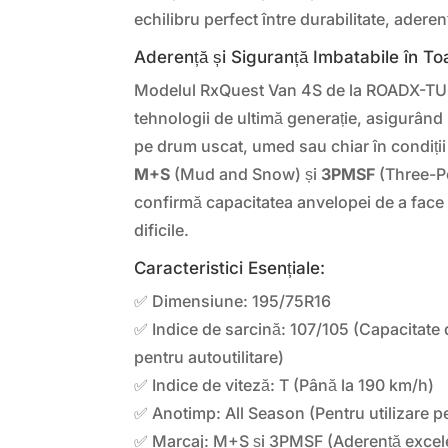
echilibru perfect între durabilitate, aderen
Aderență și Siguranță Imbatabile în To
Modelul RxQuest Van 4S de la ROADX-TU
tehnologii de ultimă generație, asigurân
pe drum uscat, umed sau chiar în condiții
M+S
(Mud and Snow) și
3PMSF
(Three-P
confirmă capacitatea anvelopei de a face 
dificile.
Caracteristici Esențiale:
✅ Dimensiune: 195/75R16
✅ Indice de sarcină: 107/105 (Capacitate
pentru autoutilitare)
✅ Indice de viteză: T (Până la 190 km/h)
✅ Anotimp: All Season (Pentru utilizare pe
✅ Marcaj: M+S și 3PMSF (Aderență excele