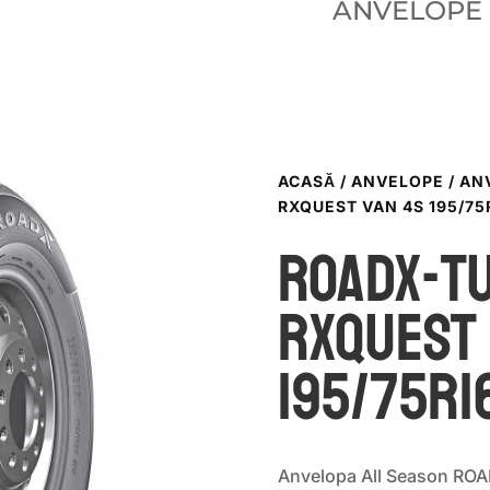
ANVELOPE
ACASĂ
/
ANVELOPE
/
AN
RXQUEST VAN 4S 195/75R
ROADX-T
RXQUEST
195/75R1
Anvelopa All Season R