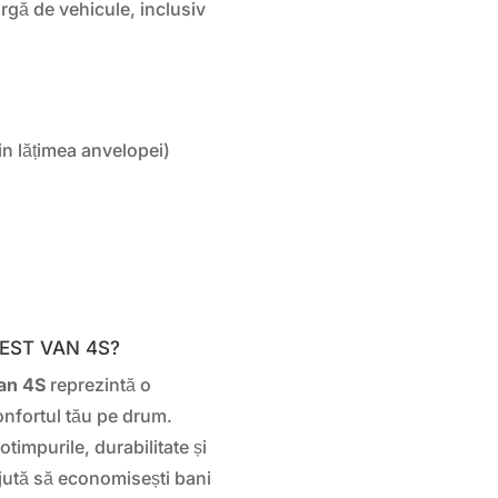
rgă de vehicule, inclusiv
.
in lățimea anvelopei)
UEST VAN 4S?
an 4S
reprezintă o
confortul tău pe drum.
timpurile, durabilitate și
ajută să economisești bani