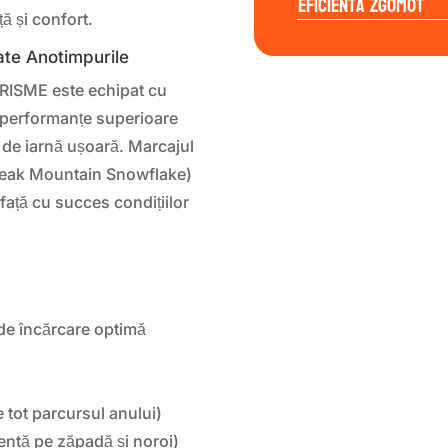
Eficienta Zgomot
ță și confort.
ate Anotimpurile
RISME este echipat cu
d performanțe superioare
 de iarnă ușoară. Marcajul
eak Mountain Snowflake)
față cu succes condițiilor
 de încărcare optimă
 tot parcursul anului)
ntă pe zăpadă și noroi)