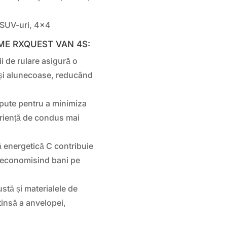
, SUV-uri, 4×4
SME RXQUEST VAN 4S:
i de rulare asigură o
și alunecoase, reducând
ute pentru a minimiza
eriență de condus mai
ă energetică C contribuie
 economisind bani pe
stă și materialele de
xtinsă a anvelopei,