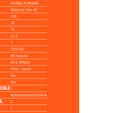
ROADX-TURISME
RxQuest Van 4S
195
75
16
12.3
T
107/105
All Season
M+S 3PMSF
Fata + Spate
Nu
Nu
ciale
1
Autoturisme/SUV/4×4
il
C
C