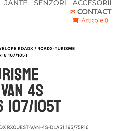
JANTE
SENZORI
ACCESORII
CONTACT
Articole 0
VELOPE ROADX
/ ROADX-TURISME
16 107/105T
URISME
 VAN 4S
6 107/105T
OADX RXQUEST-VAN-4S-DLA51 195/75R16