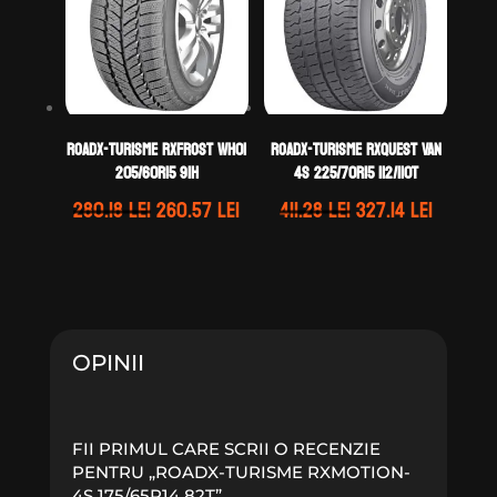
ROADX-TURISME RXFROST WH01
ROADX-TURISME RXQUEST VAN
205/60R15 91H
4S 225/70R15 112/110T
Prețul
Prețul
Prețul
Prețul
280.18
lei
260.57
lei
411.28
lei
327.14
lei
inițial
curent
inițial
curent
a
este:
a
este:
fost:
260.57 lei.
fost:
327.14 l
280.18 lei.
411.28 lei.
OPINII
FII PRIMUL CARE SCRII O RECENZIE
PENTRU „ROADX-TURISME RXMOTION-
4S 175/65R14 82T”