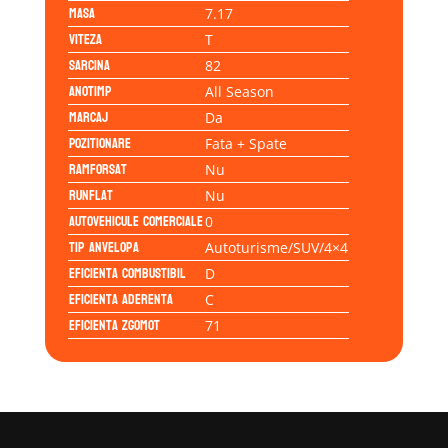
Masa
7.17
Viteza
T
Sarcina
82
Anotimp
All Season
Marcaj
Da
Pozitionare
Fata + Spate
Ramforsat
Nu
Runflat
Nu
Autovehicule comerciale
0
Tip anvelopa
Autoturisme/SUV/4×4
Eficienta Combustibil
D
Eficienta Aderenta
C
Eficienta Zgomot
71