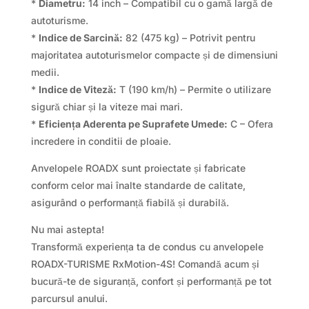
*
Diametru:
14 inch – Compatibil cu o gamă largă de
autoturisme.
*
Indice de Sarcină:
82 (475 kg) – Potrivit pentru
majoritatea autoturismelor compacte și de dimensiuni
medii.
*
Indice de Viteză:
T (190 km/h) – Permite o utilizare
sigură chiar și la viteze mai mari.
*
Eficiența Aderenta pe Suprafete Umede:
C – Ofera
incredere in conditii de ploaie.
Anvelopele ROADX sunt proiectate și fabricate
conform celor mai înalte standarde de calitate,
asigurând o performanță fiabilă și durabilă.
Nu mai astepta!
Transformă experiența ta de condus cu anvelopele
ROADX-TURISME RxMotion-4S! Comandă acum și
bucură-te de siguranță, confort și performanță pe tot
parcursul anului.