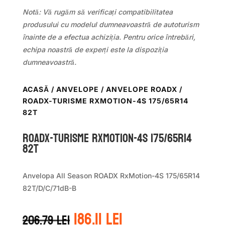
Notă: Vă rugăm să verificați compatibilitatea
produsului cu modelul dumneavoastră de autoturism
înainte de a efectua achiziția. Pentru orice întrebări,
echipa noastră de experți este la dispoziția
dumneavoastră.
ACASĂ
/
ANVELOPE
/
ANVELOPE ROADX
/
ROADX-TURISME RXMOTION-4S 175/65R14
82T
ROADX-TURISME RXMOTION-4S 175/65R14
82T
Anvelopa All Season ROADX RxMotion-4S 175/65R14
82T/D/C/71dB-B
Prețul
Prețul
186.11
lei
206.79
lei