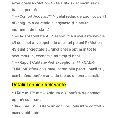
anvelopele RxMotion-4S te ajută să economisești
bani la pompă.
* **Confort Acustic:** Nivelul redus de zgomot de 71
dB asigură o călătorie silențioasă și plăcută,
indiferent de distanță.
* **Adaptabilitate All-Season:** Nu mai este nevoie
să schimbi anvelopele de două ori pe an! RxMotion-
4S sunt proiectate să funcționeze optim în toate
anotimpurile, economisind timp și bani.
* **Raport Calitate-Preț Excepțional:** ROADX-
TURISME oferă o valoare incredibilă pentru banii tăi,
combinând performanța de top cu un preț accesibil.
Detalii Tehnice Relevante
*
Lățime:
175 mm – Asigură o suprafață de contact
optimă cu drumul.
*
Înălțime:
65 – Oferă un echilibru bun între confort și
manevrabilitate.