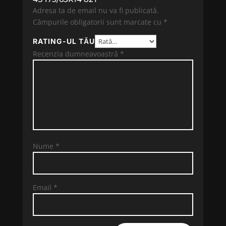
Adresa ta de email nu va fi publicată.
Câmpurile obligatorii sunt marcate cu
*
RATING-UL TĂU
Recenzia dumneavoastră
*
Nume
*
Email
*