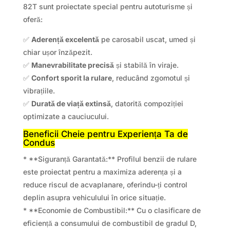
82T sunt proiectate special pentru autoturisme și
oferă:
✅
Aderență excelentă
pe carosabil uscat, umed și
chiar ușor înzăpezit.
✅
Manevrabilitate precisă
și stabilă în viraje.
✅
Confort sporit la rulare
, reducând zgomotul și
vibrațiile.
✅
Durată de viață extinsă
, datorită compoziției
optimizate a cauciucului.
Beneficii Cheie pentru Experiența Ta de
Condus
* **Siguranță Garantată:** Profilul benzii de rulare
este proiectat pentru a maximiza aderența și a
reduce riscul de acvaplanare, oferindu-ți control
deplin asupra vehiculului în orice situație.
* **Economie de Combustibil:** Cu o clasificare de
eficiență a consumului de combustibil de gradul D,