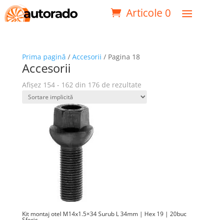
Articole 0
Prima pagină
/
Accesorii
/ Pagina 18
Accesorii
Afișez 154 - 162 din 176 de rezultate
Kit montaj otel M14x1.5×34 Surub L 34mm | Hex 19 | 20buc
Sferic