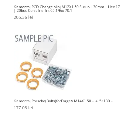
Kit montaj PCD Change aliaj M12X1.50 Surub L 30mm | Hex 17
| 20buc Conic Inel Int 65.1/Ext 70.1
205.36
lei
Kit montaj Porsche(Bolts)forForgeA M14X1.50 – -/- 5×130 –
177.08
lei