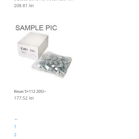
208.81
lei
Kitset 5×112 20S/–
177.52
lei
←
1
2