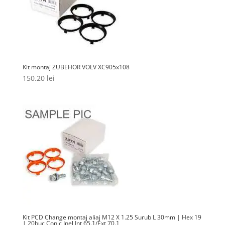
Kit montaj ZUBEHOR VOLV XC905x108
150.20
lei
Kit PCD Change montaj aliaj M12 X 1.25 Surub L 30mm | Hex 19
| 20buc Conic Inel Int 65.1/Ext 70.1