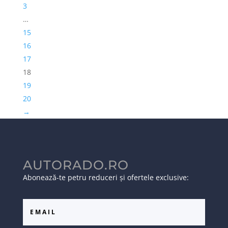
3
…
15
16
17
18
19
20
→
AUTORADO.RO
Abonează-te petru reduceri și ofertele exclusive: