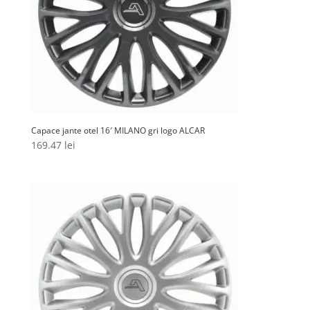
Capace jante otel 16′ MILANO gri logo ALCAR
169.47
lei