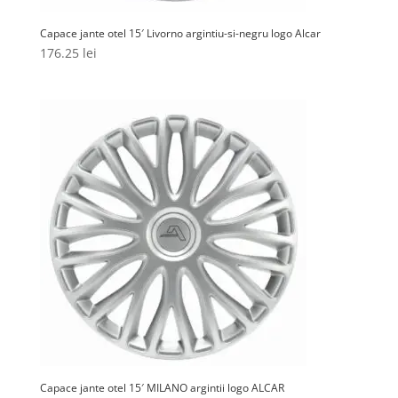
Capace jante otel 15′ Livorno argintiu-si-negru logo Alcar
176.25
lei
Capace jante otel 15′ MILANO argintii logo ALCAR