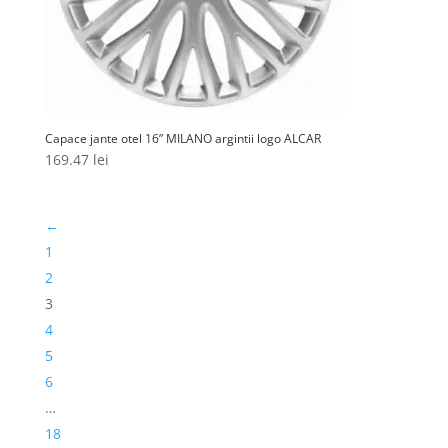
Capace jante otel 16” MILANO argintii logo ALCAR
169.47
lei
←
1
2
3
4
5
6
…
18