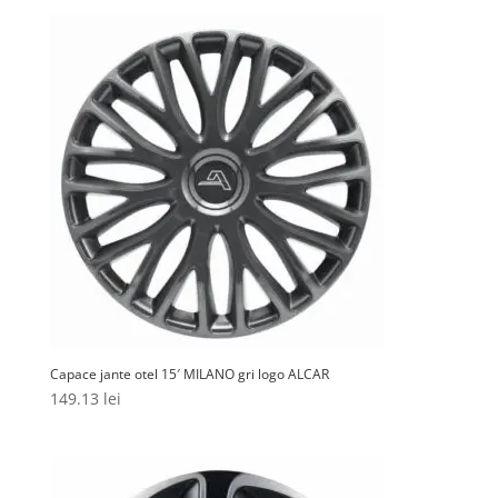
Capace jante otel 15′ MILANO gri logo ALCAR
149.13
lei