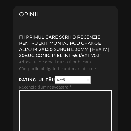
OPINII
FII PRIMUL CARE SCRII O RECENZIE
PENTRU „KIT MONTAJ PCD CHANGE
ALIAJ M12X1.50 SURUB L 30MM | HEX 17 |
20BUC CONIC INEL INT 65.1/EXT 70.1”
Adresa ta de email nu va fi publicată.
Câmpurile obligatorii sunt marcate cu
*
RATING-UL TĂU
Recenzia dumneavoastră
*