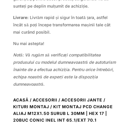
sunteți pe deplin mulțumit de achiziție.
Livrare:
Livrăm rapid și sigur în toată țara, astfel
încât să poți începe transformarea mașinii tale cât
mai curând posibil.
Nu mai astepta!
Notă: Vă rugăm să verificați compatibilitatea
produsului cu modelul dumneavoastră de autoturism
înainte de a efectua achiziția. Pentru orice întrebări,
echipa noastră de experți este la dispoziția
dumneavoastră.
ACASĂ
/
ACCESORII
/
ACCESORII JANTE /
KITURI MONTAJ
/ KIT MONTAJ PCD CHANGE
ALIAJ M12X1.50 SURUB L 30MM | HEX 17 |
20BUC CONIC INEL INT 65.1/EXT 70.1