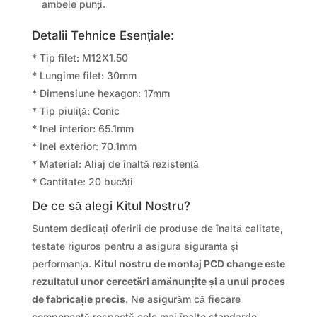
ambele punți.
Detalii Tehnice Esențiale:
* Tip filet: M12X1.50
* Lungime filet: 30mm
* Dimensiune hexagon: 17mm
* Tip piuliță: Conic
* Inel interior: 65.1mm
* Inel exterior: 70.1mm
* Material: Aliaj de înaltă rezistență
* Cantitate: 20 bucăți
De ce să alegi Kitul Nostru?
Suntem dedicați oferirii de produse de înaltă calitate,
testate riguros pentru a asigura siguranța și
performanța.
Kitul nostru de montaj PCD change este
rezultatul unor cercetări amănunțite și a unui proces
de fabricație precis
. Ne asigurăm că fiecare
componentă respectă cele mai înalte standarde,