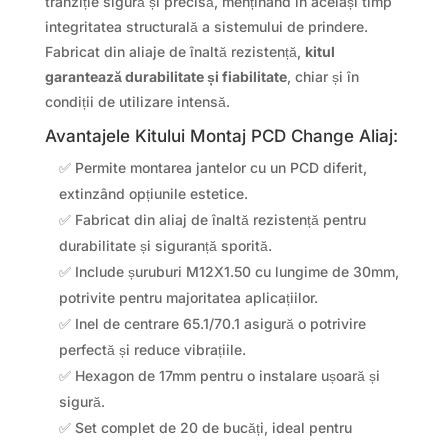
tranziție sigură și precisă, menținând în același timp
integritatea structurală a sistemului de prindere.
Fabricat din aliaje de înaltă rezistență,
kitul
garantează durabilitate și fiabilitate
, chiar și în
condiții de utilizare intensă.
Avantajele Kitului Montaj PCD Change Aliaj:
✅ Permite montarea jantelor cu un PCD diferit,
extinzând opțiunile estetice.
✅ Fabricat din aliaj de înaltă rezistență pentru
durabilitate și siguranță sporită.
✅ Include șuruburi M12X1.50 cu lungime de 30mm,
potrivite pentru majoritatea aplicațiilor.
✅ Inel de centrare 65.1/70.1 asigură o potrivire
perfectă și reduce vibrațiile.
✅ Hexagon de 17mm pentru o instalare ușoară și
sigură.
✅ Set complet de 20 de bucăți, ideal pentru