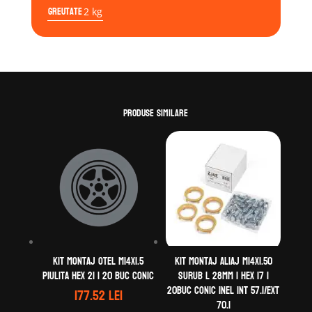
Surub
Greutate
2 kg
L
30mm
|
Hex
17
|
Produse similare
20buc
Conic
Inel
Int
65.1/Ext
70.1
Kit montaj otel M14x1.5
Kit montaj aliaj M14X1.50
Piulita Hex 21 | 20 buc Conic
Surub L 28mm | Hex 17 |
20buc Conic Inel Int 57.1/Ext
177.52
lei
70.1