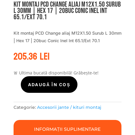
Kit montaj PCD Change aliaj M12X1.50 Surub
L 30mm | Hex 17 | 20buc Conic Inel Int
65.1/Ext 70.1
Kit montaj PCD Change aliaj M12X1.50 Surub L 30mm
| Hex 17 | 20buc Conic Inel Int 65.1/Ext 70.1
205.36
lei
🚨 Ultima bucată disponibilă! Grăbește-te!
ADAUGĂ ÎN COȘ
Cantitate
Kit
montaj
PCD
Categorie:
Accesorii jante / kituri montaj
Change
aliaj
M12X1.50
INFORMAȚII SUPLIMENTARE