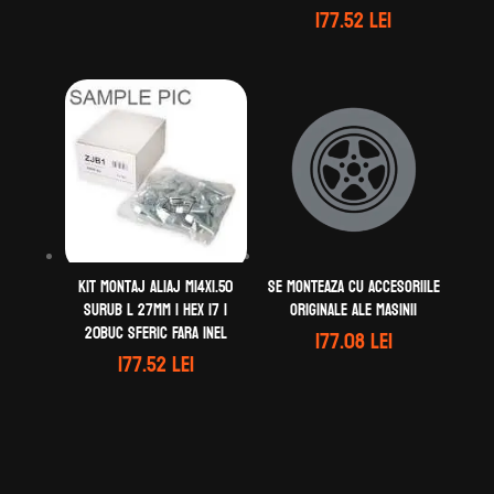
177.52
lei
Kit montaj aliaj M14X1.50
Se monteaza cu accesoriile
Surub L 27mm | Hex 17 |
originale ale masinii
20buc Sferic Fara Inel
177.08
lei
177.52
lei