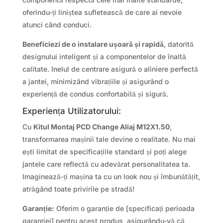
oferindu-ți liniștea sufletească de care ai nevoie
atunci când conduci.
Beneficiezi de o instalare ușoară și rapidă
, datorită
designului inteligent și a componentelor de înaltă
calitate. Inelul de centrare asigură o aliniere perfectă
a jantei, minimizând vibrațiile și asigurând o
experiență de condus confortabilă și sigură.
Experiența Utilizatorului:
Cu
Kitul Montaj PCD Change Aliaj M12X1.50
,
transformarea mașinii tale devine o realitate. Nu mai
ești limitat de specificațiile standard și poți alege
jantele care reflectă cu adevărat personalitatea ta.
Imaginează-ți mașina ta cu un look nou și îmbunătățit,
atrăgând toate privirile pe stradă!
Garanție:
Oferim o garanție de [specificați perioada
garanției] pentru acest produs, asigurându-vă că