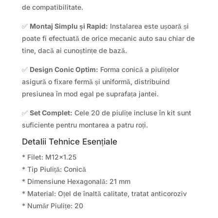
de compatibilitate.
✅
Montaj Simplu și Rapid:
Instalarea este ușoară și
poate fi efectuată de orice mecanic auto sau chiar de
tine, dacă ai cunoștințe de bază.
✅
Design Conic Optim:
Forma conică a piulițelor
asigură o fixare fermă și uniformă, distribuind
presiunea în mod egal pe suprafața jantei.
✅
Set Complet:
Cele 20 de piulițe incluse în kit sunt
suficiente pentru montarea a patru roți.
Detalii Tehnice Esențiale
* Filet: M12x1.25
* Tip Piuliță: Conică
* Dimensiune Hexagonală: 21 mm
* Material: Oțel de înaltă calitate, tratat anticoroziv
* Număr Piulițe: 20