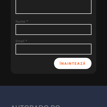
Nume
*
Email
*
ÎNAINTEAZĂ