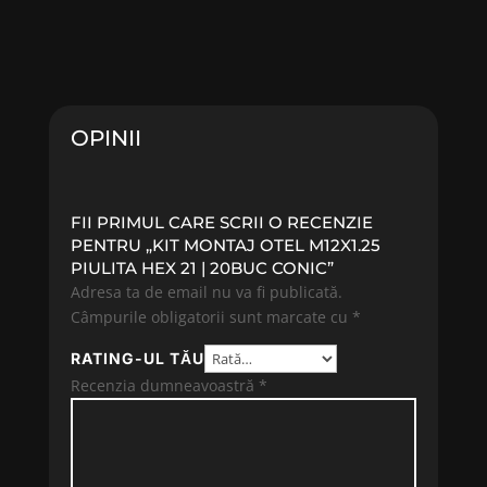
OPINII
FII PRIMUL CARE SCRII O RECENZIE
PENTRU „KIT MONTAJ OTEL M12X1.25
PIULITA HEX 21 | 20BUC CONIC”
Adresa ta de email nu va fi publicată.
Câmpurile obligatorii sunt marcate cu
*
RATING-UL TĂU
Recenzia dumneavoastră
*