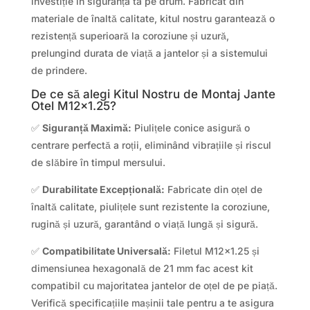
investiție în siguranța ta pe drum. Fabricat din
materiale de înaltă calitate, kitul nostru garantează o
rezistență superioară la coroziune și uzură,
prelungind durata de viață a jantelor și a sistemului
de prindere.
De ce să alegi Kitul Nostru de Montaj Jante
Otel M12x1.25?
✅
Siguranță Maximă:
Piulițele conice asigură o
centrare perfectă a roții, eliminând vibrațiile și riscul
de slăbire în timpul mersului.
✅
Durabilitate Excepțională:
Fabricate din oțel de
înaltă calitate, piulițele sunt rezistente la coroziune,
rugină și uzură, garantând o viață lungă și sigură.
✅
Compatibilitate Universală:
Filetul M12x1.25 și
dimensiunea hexagonală de 21 mm fac acest kit
compatibil cu majoritatea jantelor de oțel de pe piață.
Verifică specificațiile mașinii tale pentru a te asigura