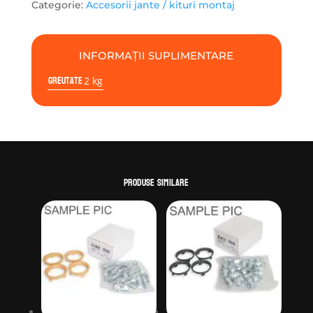
M12x1.25
Categorie:
Accesorii jante / kituri montaj
Piulita
Hex
21
INFORMAȚII SUPLIMENTARE
|
Greutate
20buc
2 kg
Conic
Produse similare