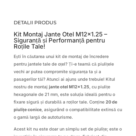
DETALII PRODUS
Kit Montaj Jante Otel M12x1.25 –
Siguranță și Performanță pentru
Roțile Tale!
Ești în căutarea unui kit de montaj de încredere
pentru jantele tale de oțel? Ți-e teamă că piulițele
vechi ar putea compromite siguranța ta și a
pasagerilor tăi? Atunci ai ajuns unde trebuie! Kitul
nostru de montaj
jante otel M12x1.25
, cu piulițe
hexagonale de 21 mm, este soluția ideală pentru o
fixare sigură și durabilă a roților tale. Conține
20 de
piulițe conice
, asigurând o compatibilitate extinsă cu
o gamă largă de autoturisme.
Acest kit nu este doar un simplu set de piulițe; este o