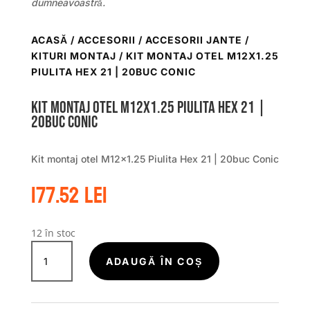
dumneavoastră.
ACASĂ
/
ACCESORII
/
ACCESORII JANTE /
KITURI MONTAJ
/ KIT MONTAJ OTEL M12X1.25
PIULITA HEX 21 | 20BUC CONIC
Kit montaj otel M12x1.25 Piulita Hex 21 |
20buc Conic
Kit montaj otel M12x1.25 Piulita Hex 21 | 20buc Conic
177.52
lei
12 în stoc
Cantitate
Kit
ADAUGĂ ÎN COȘ
montaj
otel