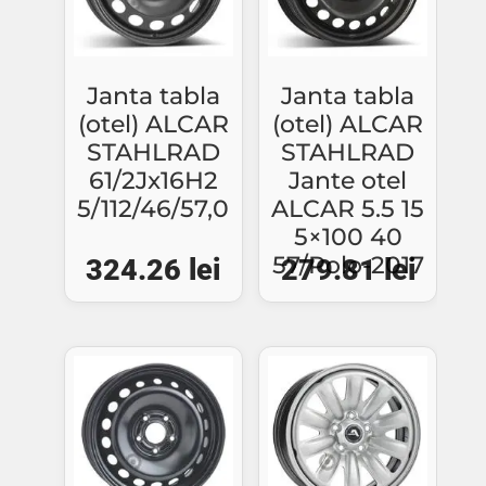
Janta tabla
Janta tabla
(otel) ALCAR
(otel) ALCAR
STAHLRAD
STAHLRAD
61/2Jx16H2
Jante otel
5/112/46/57,0
ALCAR 5.5 15
5×100 40
57/Polo-2017
324.26
lei
279.81
lei