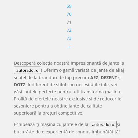
69
70
71
72
73
→
Descoperă colecția noastră impresionantă de jante la
! Oferim o gamă variată de jante de aliaj
autorado.ro
și oțel de la branduri de top precum
AEZ
,
DEZENT
și
DOTZ
. Indiferent de stilul sau necesitățile tale, vei
găsi jantele perfecte pentru a-ți transforma mașina.
Profită de ofertele noastre exclusive și de reducerile
sezoniere pentru a obține jante de calitate
superioară la prețuri competitive.
Echipează-ți mașina cu jantele de la
și
autorado.ro
bucură-te de o experiență de condus îmbunătățită!