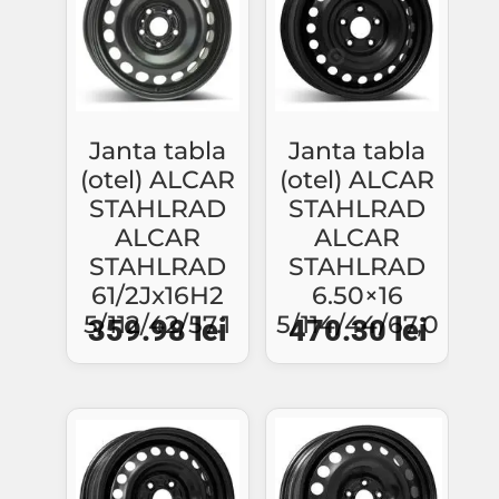
Janta tabla
Janta tabla
(otel) ALCAR
(otel) ALCAR
STAHLRAD
STAHLRAD
ALCAR
ALCAR
STAHLRAD
STAHLRAD
61/2Jx16H2
6.50×16
5/112/42/57.1
5/114/44/67,0
359.98
lei
470.30
lei