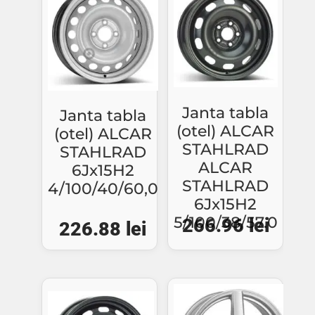
Janta tabla
Janta tabla
(otel) ALCAR
(otel) ALCAR
STAHLRAD
STAHLRAD
ALCAR
6Jx15H2
STAHLRAD
4/100/40/60,0
6Jx15H2
5/100/38/57.0
266.96
lei
226.88
lei