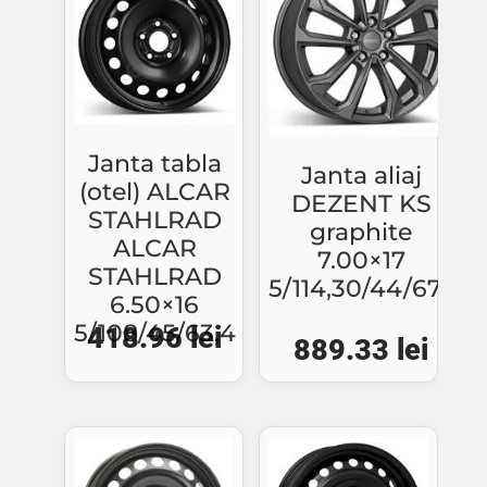
Janta tabla
Janta aliaj
(otel) ALCAR
DEZENT KS
STAHLRAD
graphite
ALCAR
7.00×17
STAHLRAD
5/114,30/44/67,1
6.50×16
5/108/45/63,4
418.96
lei
889.33
lei