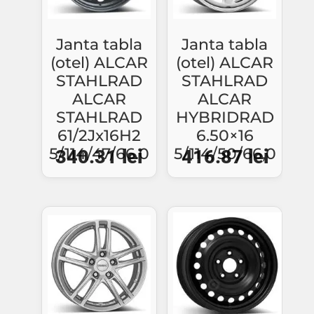
Janta tabla
Janta tabla
(otel) ALCAR
(otel) ALCAR
STAHLRAD
STAHLRAD
ALCAR
ALCAR
STAHLRAD
HYBRIDRAD
61/2Jx16H2
6.50×16
5/114/47/66.0
5/114/50/66,0
340.31
lei
416.87
lei