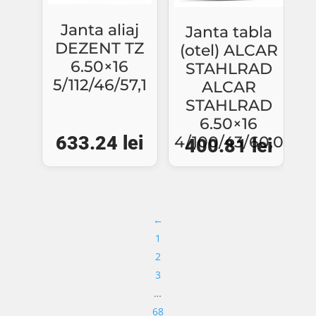
Janta aliaj
Janta tabla
DEZENT TZ
(otel) ALCAR
6.50×16
STAHLRAD
5/112/46/57,1
ALCAR
STAHLRAD
6.50×16
633.24
lei
4/100/43/60,0
400.81
lei
←
1
2
3
…
68