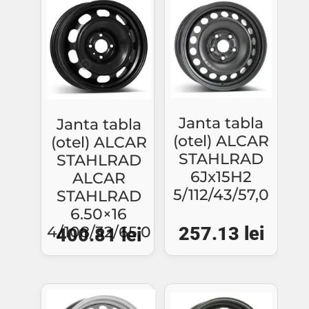
Janta tabla
Janta tabla
(otel) ALCAR
(otel) ALCAR
STAHLRAD
STAHLRAD
6Jx15H2
ALCAR
5/112/43/57,0
STAHLRAD
6.50×16
4/108/32/65,0
257.13
lei
400.81
lei