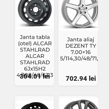
Janta tabla
Janta aliaj
(otel) ALCAR
DEZENT TY
STAHLRAD
7.00×16
ALCAR
5/114,30/48/71,6
STAHLRAD
6Jx15H2
4/108/48/63.3
304.01
lei
702.94
lei