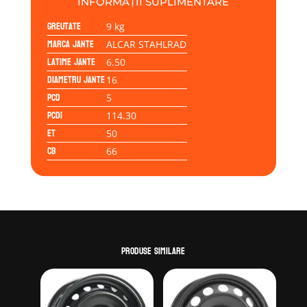
INFORMAȚII SUPLIMENTARE
5/114/50/66,0
Greutate
9 kg
Marca jante
ALCAR STAHLRAD
Latime jante
6.50
Diametru jante
16
PCD
5
PCD1
114.30
ET
50
CB
66
Produse similare