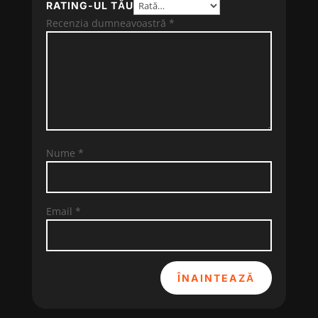
RATING-UL TĂU
Recenzia dumneavoastră
*
Nume
*
Email
*
ÎNAINTEAZĂ