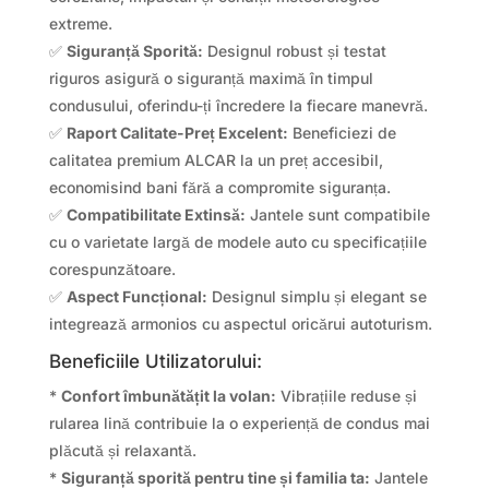
extreme.
✅
Siguranță Sporită:
Designul robust și testat
riguros asigură o siguranță maximă în timpul
condusului, oferindu-ți încredere la fiecare manevră.
✅
Raport Calitate-Preț Excelent:
Beneficiezi de
calitatea premium ALCAR la un preț accesibil,
economisind bani fără a compromite siguranța.
✅
Compatibilitate Extinsă:
Jantele sunt compatibile
cu o varietate largă de modele auto cu specificațiile
corespunzătoare.
✅
Aspect Funcțional:
Designul simplu și elegant se
integrează armonios cu aspectul oricărui autoturism.
Beneficiile Utilizatorului:
*
Confort îmbunătățit la volan:
Vibrațiile reduse și
rularea lină contribuie la o experiență de condus mai
plăcută și relaxantă.
*
Siguranță sporită pentru tine și familia ta:
Jantele