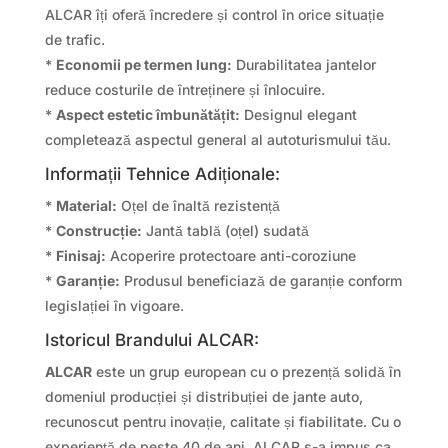
ALCAR îți oferă încredere și control în orice situație
de trafic.
*
Economii pe termen lung:
Durabilitatea jantelor
reduce costurile de întreținere și înlocuire.
*
Aspect estetic îmbunătățit:
Designul elegant
completează aspectul general al autoturismului tău.
Informații Tehnice Adiționale:
*
Material:
Oțel de înaltă rezistență
*
Construcție:
Jantă tablă (oțel) sudată
*
Finisaj:
Acoperire protectoare anti-coroziune
*
Garanție:
Produsul beneficiază de garanție conform
legislației în vigoare.
Istoricul Brandului ALCAR:
ALCAR
este un grup european cu o prezență solidă în
domeniul producției și distribuției de jante auto,
recunoscut pentru inovație, calitate și fiabilitate. Cu o
experiență de peste 40 de ani, ALCAR s-a impus ca