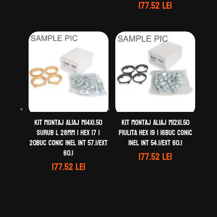
177.52
lei
Kit montaj aliaj M14X1.50
Kit montaj aliaj M12X1.50
Surub L 28mm | Hex 17 |
Piulita Hex 19 | 16buc Conic
20buc Conic Inel Int 57.1/Ext
Inel Int 54.1/Ext 60.1
60.1
177.52
lei
177.52
lei