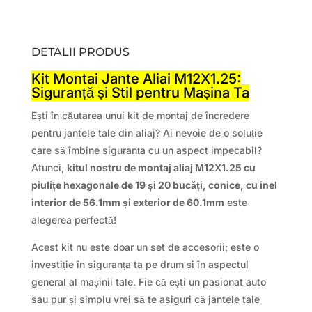
DETALII PRODUS
Kit Montaj Jante Aliaj M12X1.25:
Siguranță și Stil pentru Mașina Ta
Ești în căutarea unui kit de montaj de încredere
pentru jantele tale din aliaj? Ai nevoie de o soluție
care să îmbine siguranța cu un aspect impecabil?
Atunci,
kitul nostru de montaj aliaj M12X1.25 cu
piulițe hexagonale de 19 și 20 bucăți, conice, cu inel
interior de 56.1mm și exterior de 60.1mm
este
alegerea perfectă!
Acest kit nu este doar un set de accesorii; este o
investiție în siguranța ta pe drum și în aspectul
general al mașinii tale. Fie că ești un pasionat auto
sau pur și simplu vrei să te asiguri că jantele tale