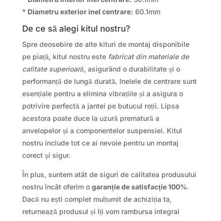
*
Diametru exterior inel centrare:
60.1mm
De ce să alegi kitul nostru?
Spre deosebire de alte kituri de montaj disponibile
pe piață, kitul nostru este
fabricat din materiale de
calitate superioară
, asigurând o durabilitate și o
performanță de lungă durată. Inelele de centrare sunt
esențiale pentru a elimina vibrațiile și a asigura o
potrivire perfectă a jantei pe butucul roții. Lipsa
acestora poate duce la uzură prematură a
anvelopelor și a componentelor suspensiei. Kitul
nostru include tot ce ai nevoie pentru un montaj
corect și sigur.
În plus, suntem atât de siguri de calitatea produsului
nostru încât oferim o
garanție de satisfacție 100%
.
Dacă nu ești complet mulțumit de achiziția ta,
returnează produsul și îți vom rambursa integral