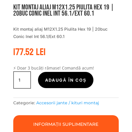
Kit montaj aliaj M12X1.25 Piulita Hex 19 |
20buc Conic Inel Int 56.1/Ext 60.1
Kit montaj aliaj M12X1.25 Piulita Hex 19 | 20buc
Conic Inel Int 56.1/Ext 60.1
177.52
lei
⚡ Doar 3 bucăți rămase! Comandă acum!
Cantitate
Kit
ADAUGĂ ÎN COȘ
montaj
aliaj
M12X1.25
Categorie:
Accesorii jante / kituri montaj
Piulita
Hex
19
INFORMAȚII SUPLIMENTARE
|