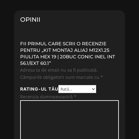
OPINII
FII PRIMUL CARE SCRII O RECENZIE
PENTRU „KIT MONTAJ ALIAJ M12X1.25
PIULITA HEX 19 | 20BUC CONIC INEL INT
56.1/EXT 60.1”
Adresa ta de email nu va fi publicată.
Câmpurile obligatorii sunt marcate cu
*
RATING-UL TĂU
Recenzia dumneavoastră
*