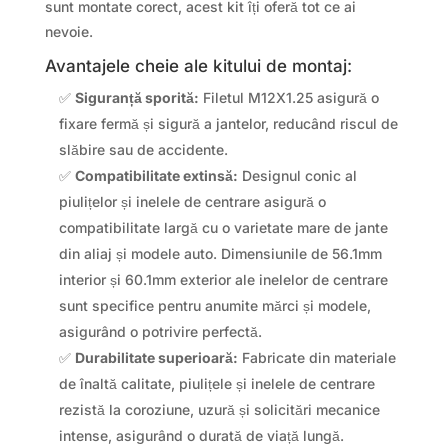
sunt montate corect, acest kit îți oferă tot ce ai
nevoie.
Avantajele cheie ale kitului de montaj:
✅
Siguranță sporită:
Filetul M12X1.25 asigură o
fixare fermă și sigură a jantelor, reducând riscul de
slăbire sau de accidente.
✅
Compatibilitate extinsă:
Designul conic al
piulițelor și inelele de centrare asigură o
compatibilitate largă cu o varietate mare de jante
din aliaj și modele auto. Dimensiunile de 56.1mm
interior și 60.1mm exterior ale inelelor de centrare
sunt specifice pentru anumite mărci și modele,
asigurând o potrivire perfectă.
✅
Durabilitate superioară:
Fabricate din materiale
de înaltă calitate, piulițele și inelele de centrare
rezistă la coroziune, uzură și solicitări mecanice
intense, asigurând o durată de viață lungă.