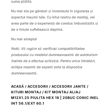
suma plătită.
Nu mai sta pe gânduri și investește în siguranța și
aspectul mașinii tale. Cu kitul nostru de montaj, vei
avea parte de o experiență de condus îmbunătățită și
de o liniște sufletească deplină.
Nu mai astepta!
Notă: Vă rugăm să verificați compatibilitatea
produsului cu modelul dumneavoastră de autoturism
înainte de a efectua achiziția. Pentru orice întrebări,
echipa noastră de experți este la dispoziția
dumneavoastră.
ACASĂ
/
ACCESORII
/
ACCESORII JANTE /
KITURI MONTAJ
/ KIT MONTAJ ALIAJ
M12X1.25 PIULITA HEX 19 | 20BUC CONIC INEL
INT 56.1/EXT 60.1