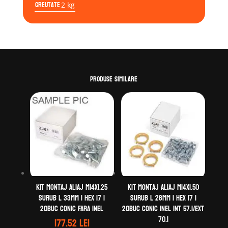
Greutate
20buc
2 kg
Conic
Inel
Int
56.1/Ext
60.1
Produse similare
Kit montaj aliaj M14X1.25
Kit montaj aliaj M14X1.50
Surub L 33mm | Hex 17 |
Surub L 28mm | Hex 17 |
20buc Conic Fara inel
20buc Conic Inel Int 57.1/Ext
70.1
177.52
lei