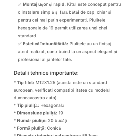
✅
Montaj ușor și rapid:
Kitul este conceput pentru
o instalare simplă și fără bătăi de cap, chiar și
pentru cei mai puțin experimentați. Piulițele
hexagonale de 19 permit utilizarea unei chei
standard.
✅
Estetică îmbunătățită:
Piulițele au un finisaj
atent realizat, contribuind la un aspect elegant și
profesional al jantelor tale.
Detalii tehnice importante:
*
Tip filet:
M12X1.25 (acesta este un standard
european, verificati compatibilitatea cu modelul
dumneavoastra auto)
*
Tip piuliță:
Hexagonală
*
Dimensiune piuliță:
19
*
Număr piulițe:
20 bucăți
*
Formă piuliță:
Conică
*
Diametru interior inel centrare:
56.1mm