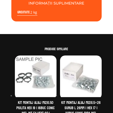
INFORMAȚII SUPLIMENTARE
Greutate
2 kg
Produse similare
Kit montaj aliaj M12X1.50
Kit montaj aliaj M12x1.5×26
Piulita Hex 19 | 16buc Conic
Surub L 26mm | Hex 17 |