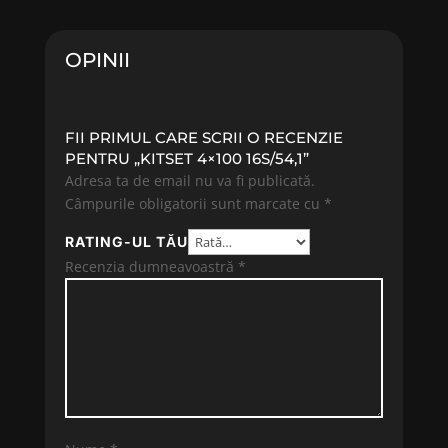
OPINII
FII PRIMUL CARE SCRII O RECENZIE
PENTRU „KITSET 4×100 16S/54,1”
Adresa ta de email nu va fi publicată.
Câmpurile obligatorii sunt marcate cu
*
RATING-UL TĂU
Recenzia dumneavoastră
*