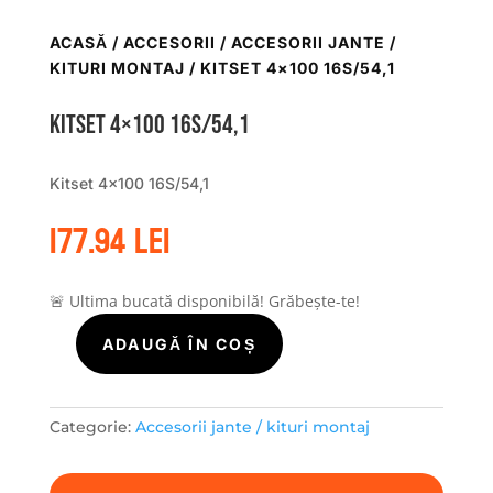
ACASĂ
/
ACCESORII
/
ACCESORII JANTE /
KITURI MONTAJ
/ KITSET 4×100 16S/54,1
Kitset 4×100 16S/54,1
Kitset 4×100 16S/54,1
177.94
lei
🚨 Ultima bucată disponibilă! Grăbește-te!
ADAUGĂ ÎN COȘ
Cantitate
Kitset
4x100
16S/54,1
Categorie:
Accesorii jante / kituri montaj