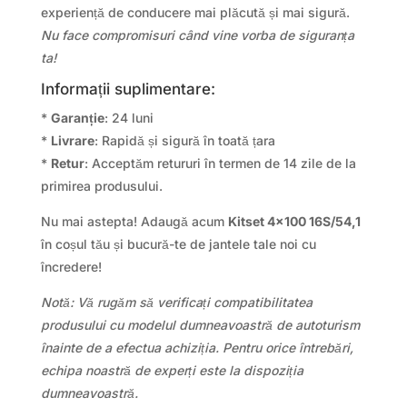
experiență de conducere mai plăcută și mai sigură.
Nu face compromisuri când vine vorba de siguranța
ta!
Informații suplimentare:
*
Garanție
: 24 luni
*
Livrare
: Rapidă și sigură în toată țara
*
Retur
: Acceptăm retururi în termen de 14 zile de la
primirea produsului.
Nu mai astepta! Adaugă acum
Kitset 4×100 16S/54,1
în coșul tău și bucură-te de jantele tale noi cu
încredere!
Notă: Vă rugăm să verificați compatibilitatea
produsului cu modelul dumneavoastră de autoturism
înainte de a efectua achiziția. Pentru orice întrebări,
echipa noastră de experți este la dispoziția
dumneavoastră.