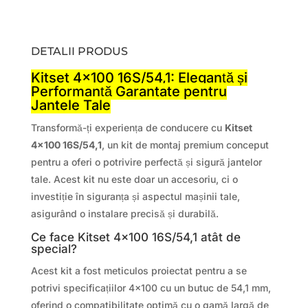
DETALII PRODUS
Kitset 4×100 16S/54,1: Eleganță și
Performanță Garantate pentru
Jantele Tale
Transformă-ți experiența de conducere cu
Kitset
4×100 16S/54,1
, un kit de montaj premium conceput
pentru a oferi o potrivire perfectă și sigură jantelor
tale. Acest kit nu este doar un accesoriu, ci o
investiție în siguranța și aspectul mașinii tale,
asigurând o instalare precisă și durabilă.
Ce face Kitset 4×100 16S/54,1 atât de
special?
Acest kit a fost meticulos proiectat pentru a se
potrivi specificațiilor 4×100 cu un butuc de 54,1 mm,
oferind o compatibilitate optimă cu o gamă largă de