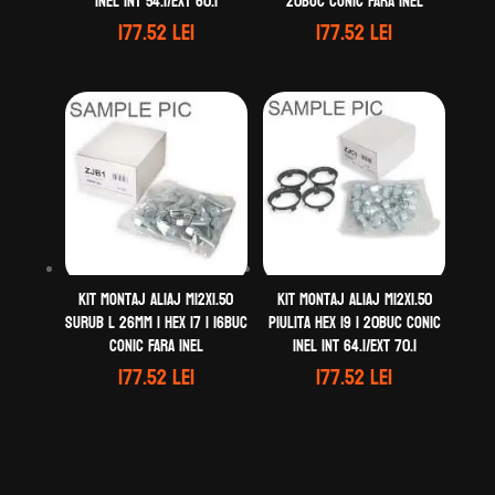
Inel Int 54.1/Ext 60.1
20buc Conic Fara Inel
177.52
lei
177.52
lei
Kit montaj aliaj M12X1.50
Kit montaj aliaj M12X1.50
Surub L 26mm | Hex 17 | 16buc
Piulita Hex 19 | 20buc Conic
Conic Fara Inel
Inel Int 64.1/Ext 70.1
177.52
lei
177.52
lei