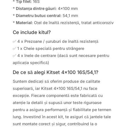
*
Tip filet
: 16S
*
Distanța dintre găuri
: 4×100 mm
*
Diametru butuc central
: 54,1 mm
*
Material
: Oțel de înaltă rezistență, tratat anticoroziv
Ce include kitul?
✅ 4 x Prezoane / șuruburi de înaltă rezistență
✅ 1 x Cheie specială pentru strângere
✅ 4 x Inele de centrare (dacă sunt necesare pentru
aplicația specifică)
De ce să alegi Kitset 4×100 16S/54,1?
Suntem dedicați să oferim produse de calitate
superioară, iar Kitset 4×100 16S/54,1 nu face
excepție. Fiecare componentă este fabricată cu
atenție la detalii și supusă unor teste riguroase
pentru a asigura performanță și fiabilitate pe termen
lung. Investind în acest kit, te asiguri că jantele tale
sunt montate corect și sigur, contribuind la o