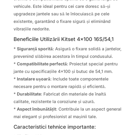
vehicule. Este ideal pentru cei care doresc să-și
upgradeze jantele sau să le înlocuiască pe cele
existente, garantând o fixare sigură și eliminând
vibrațiile nedorite.
Beneficiile Utilizării Kitset 4×100 16S/54,1
*
Siguranță sporită
: Asigură o fixare solidă a jantelor,
prevenind slăbirea acestora în timpul condusului.
*
Compatibilitate perfectă
: Proiectat special pentru
jante cu specificațiile 4×100 și butuc de 54,1 mm.
*
Instalare ușoară
: Include toate componentele
necesare pentru o montare rapidă și eficientă.
*
Durabilitate
: Fabricat din materiale de înaltă
calitate, rezistente la coroziune și uzură.
*
Aspect îmbunătățit
: Contribuie la un aspect general
mai elegant și profesionist al mașinii tale.
Caracteristici tehnice importante: