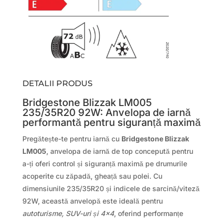
DETALII PRODUS
Bridgestone Blizzak LM005
235/35R20 92W: Anvelopa de iarnă
performantă pentru siguranță maximă
Pregătește-te pentru iarnă cu
Bridgestone Blizzak
LM005
, anvelopa de iarnă de top concepută pentru
a-ți oferi control și siguranță maximă pe drumurile
acoperite cu zăpadă, gheață sau polei. Cu
dimensiunile 235/35R20 și indicele de sarcină/viteză
92W, această anvelopă este ideală pentru
autoturisme, SUV-uri și 4×4
, oferind performanțe