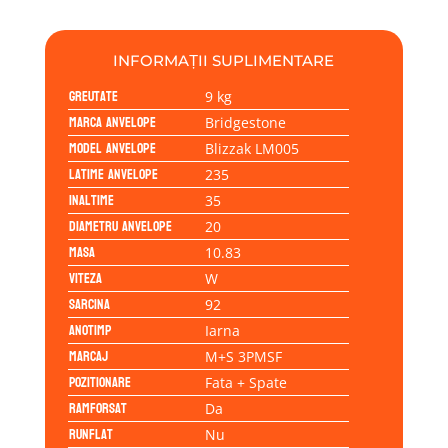
INFORMAȚII SUPLIMENTARE
Greutate
9 kg
Marca anvelope
Bridgestone
Model anvelope
Blizzak LM005
Latime anvelope
235
Inaltime
35
Diametru anvelope
20
Masa
10.83
Viteza
W
Sarcina
92
Anotimp
Iarna
Marcaj
M+S 3PMSF
Pozitionare
Fata + Spate
Ramforsat
Da
Runflat
Nu