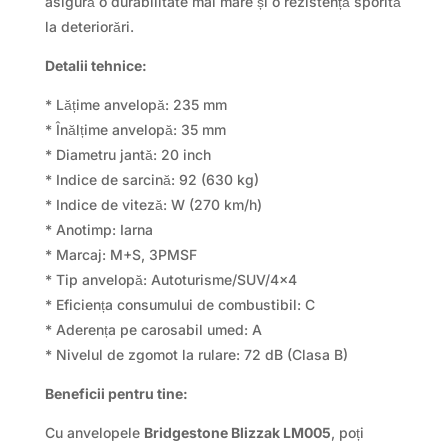
asigură o durabilitate mai mare și o rezistență sporită
la deteriorări.
Detalii tehnice:
* Lățime anvelopă: 235 mm
* Înălțime anvelopă: 35 mm
* Diametru jantă: 20 inch
* Indice de sarcină: 92 (630 kg)
* Indice de viteză: W (270 km/h)
* Anotimp: Iarna
* Marcaj: M+S, 3PMSF
* Tip anvelopă: Autoturisme/SUV/4×4
* Eficiența consumului de combustibil: C
* Aderența pe carosabil umed: A
* Nivelul de zgomot la rulare: 72 dB (Clasa B)
Beneficii pentru tine:
Cu anvelopele
Bridgestone Blizzak LM005
, poți