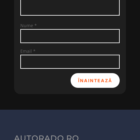
Nume
*
Email
*
ÎNAINTEAZĂ
AUTORADO.RO