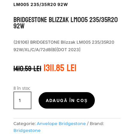
LM005 235/35R20 92W
Bridgestone BLIZZAK LM005 235/35R20
92W
(26106) BRIDGESTONE Blizzak LM005 235/35R20
92W/XL/C/A/72dB(B)[DOT 2023]
Prețul
Prețul
1311.85
lei
1410.59
lei
inițial
curent
a
este:
fost:
1311.85 lei.
1410.59 lei.
8 în stoc
Cantitate
Bridgestone
ADAUGĂ ÎN COȘ
BLIZZAK
LM005
235/35R20
Categorie:
Anvelope Bridgestone
Brand:
92W
Bridgestone