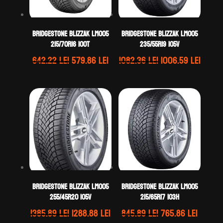
Bridgestone BLIZZAK LM005
Bridgestone BLIZZAK LM005
215/70R16 100T
235/55R19 105V
Prețul
Prețul
Prețul
Prețu
642.22
lei
579.86
lei
1082.36
lei
1006.59
lei
inițial
curent
inițial
curen
a
este:
a
este:
fost:
579.86 lei.
fost:
1006.5
642.22 lei.
1082.36 lei.
Bridgestone BLIZZAK LM005
Bridgestone BLIZZAK LM005
255/45R20 105V
215/65R17 103H
Prețul
Prețul
Prețul
Prețul
1385.89
lei
1288.88
lei
845.89
lei
765.86
lei