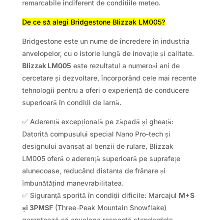
remarcabile indiferent de condițiile meteo.
De ce să alegi Bridgestone Blizzak LM005?
Bridgestone este un nume de încredere în industria
anvelopelor, cu o istorie lungă de inovație și calitate.
Blizzak LM005
este rezultatul a numeroși ani de
cercetare și dezvoltare, încorporând cele mai recente
tehnologii pentru a oferi o experiență de conducere
superioară în condiții de iarnă.
✅ Aderență excepțională pe zăpadă și gheață:
Datorită compusului special Nano Pro-tech și
designului avansat al benzii de rulare, Blizzak
LM005 oferă o aderență superioară pe suprafețe
alunecoase, reducând distanța de frânare și
îmbunătățind manevrabilitatea.
✅ Siguranță sporită în condiții dificile: Marcajul
M+S
și 3PMSF
(Three-Peak Mountain Snowflake)
garantează că anvelopa respectă standardele