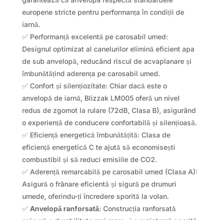
europene stricte pentru performanța în condiții de
iarnă.
✅ Performanță excelentă pe carosabil umed:
Designul optimizat al canelurilor elimină eficient apa
de sub anvelopă, reducând riscul de acvaplanare și
îmbunătățind aderența pe carosabil umed.
✅ Confort și silențiozitate: Chiar dacă este o
anvelopă de iarnă, Blizzak LM005 oferă un nivel
redus de zgomot la rulare (72dB, Clasa B), asigurând
o experiență de conducere confortabilă și silențioasă.
✅ Eficiență energetică îmbunătățită: Clasa de
eficiență energetică C te ajută să economisești
combustibil și să reduci emisiile de CO2.
✅ Aderență remarcabilă pe carosabil umed (Clasa A):
Asigură o frânare eficientă și sigură pe drumuri
umede, oferindu-ți încredere sporită la volan.
✅
Anvelopă ranforsată
: Construcția ranforsată