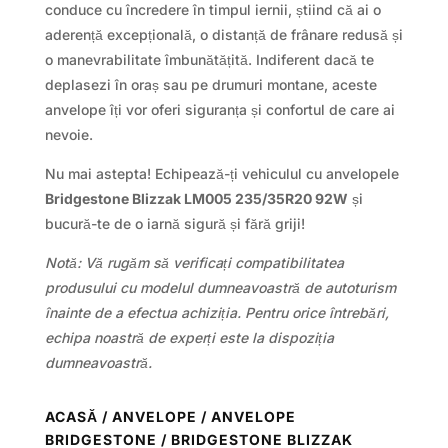
conduce cu încredere în timpul iernii, știind că ai o
aderență excepțională, o distanță de frânare redusă și
o manevrabilitate îmbunătățită. Indiferent dacă te
deplasezi în oraș sau pe drumuri montane, aceste
anvelope îți vor oferi siguranța și confortul de care ai
nevoie.
Nu mai astepta! Echipează-ți vehiculul cu anvelopele
Bridgestone Blizzak LM005 235/35R20 92W
și
bucură-te de o iarnă sigură și fără griji!
Notă: Vă rugăm să verificați compatibilitatea
produsului cu modelul dumneavoastră de autoturism
înainte de a efectua achiziția. Pentru orice întrebări,
echipa noastră de experți este la dispoziția
dumneavoastră.
ACASĂ
/
ANVELOPE
/
ANVELOPE
BRIDGESTONE
/ BRIDGESTONE BLIZZAK