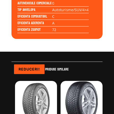
Autovehicule comerciale
0
Tip anvelopa
Autoturisme/SUV/4×4
Eficienta Combustibil
C
Eficienta Aderenta
A
Eficienta Zgomot
72
Produse similare
REDUCERI!
REDUCERI!
REDUCERI!
REDUCERI!