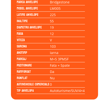
Marca anvelope
Bridgestone
Model anvelope
LM005
Latime anvelope
225
Inaltime
55
Diametru anvelope
19
Masa
12
Viteza
V
Sarcina
103
Anotimp
Iarna
Marcaj
M+S 3PMSF
Pozitionare
Fata + Spate
Ramforsat
Da
Runflat
Nu
Autovehicule comerciale
0
Tip anvelopa
Autoturisme/SUV/4×4