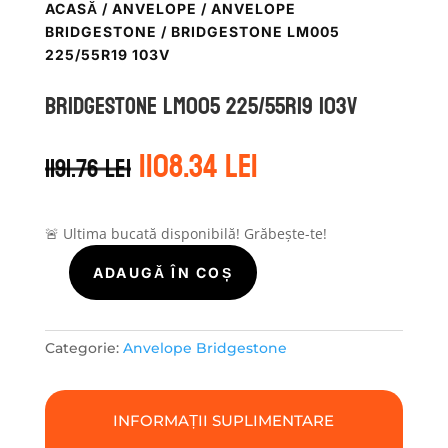
ACASĂ
/
ANVELOPE
/
ANVELOPE
BRIDGESTONE
/ BRIDGESTONE LM005
225/55R19 103V
Bridgestone LM005 225/55R19 103V
Prețul
Prețul
1108.34
lei
1191.76
lei
inițial
curent
a
este:
fost:
1108.34 lei.
1191.76 lei.
🚨 Ultima bucată disponibilă! Grăbește-te!
ADAUGĂ ÎN COȘ
Cantitate
Bridgestone
LM005
225/55R19
Categorie:
Anvelope Bridgestone
103V
INFORMAȚII SUPLIMENTARE