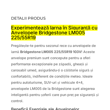
DETALII PRODUS
Experimentează Iarna în Siguranță cu
Anvelopele Bridgestone LM005
225/55R19
Pregătește-te pentru sezonul rece cu anvelopele de
iarnă
Bridgestone LM005 225/55R19 103V
! Aceste
anvelope premium sunt concepute pentru a oferi
performanțe excepționale pe zăpadă, gheață și
carosabil umed, asigurându-ți o călătorie sigură și
confortabilă, indiferent de condițiile meteo. Ideale
pentru autoturisme, SUV-uri și vehicule 4×4,
anvelopele LM005 de la Bridgestone sunt alegerea
inteligentă pentru șoferii care pun preț pe siguranță și
control.
Beneficii Esențiale ale Anvelopelor