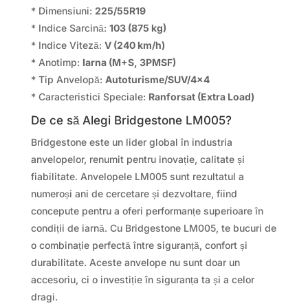
* Dimensiuni:
225/55R19
* Indice Sarcină:
103 (875 kg)
* Indice Viteză:
V (240 km/h)
* Anotimp:
Iarna (M+S, 3PMSF)
* Tip Anvelopă:
Autoturisme/SUV/4×4
* Caracteristici Speciale:
Ranforsat (Extra Load)
De ce să Alegi Bridgestone LM005?
Bridgestone este un lider global în industria
anvelopelor, renumit pentru inovație, calitate și
fiabilitate. Anvelopele LM005 sunt rezultatul a
numeroși ani de cercetare și dezvoltare, fiind
concepute pentru a oferi performanțe superioare în
condiții de iarnă. Cu Bridgestone LM005, te bucuri de
o combinație perfectă între siguranță, confort și
durabilitate. Aceste anvelope nu sunt doar un
accesoriu, ci o investiție în siguranța ta și a celor
dragi.