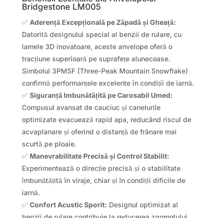
Bridgestone LM005
✅
Aderență Excepțională pe Zăpadă și Gheață:
Datorită designului special al benzii de rulare, cu
lamele 3D inovatoare, aceste anvelope oferă o
tracțiune superioară pe suprafețe alunecoase.
Simbolul 3PMSF (Three-Peak Mountain Snowflake)
confirmă performanțele excelente în condiții de iarnă.
✅
Siguranță Imbunătățită pe Carosabil Umed:
Compusul avansat de cauciuc și canelurile
optimizate evacuează rapid apa, reducând riscul de
acvaplanare și oferind o distanță de frânare mai
scurtă pe ploaie.
✅
Manevrabilitate Precisă și Control Stabilit:
Experimentează o direcție precisă și o stabilitate
îmbunătățită în viraje, chiar și în condiții dificile de
iarnă.
✅
Confort Acustic Sporit:
Designul optimizat al
benzii de rulare contribuie la reducerea zgomotului,