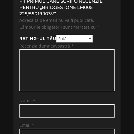
FII PRIMUL CARE SCRII O RECENZIE
PENTRU „BRIDGESTONE LM005
225/55R19 103V”
Adresa ta de email nu va fi publicată.
Câmpurile obligatorii sunt marcate cu
*
RATING-UL TĂU
Recenzia dumneavoastră
*
Nume
*
Email
*