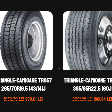
IANGLE-CAMIOANE TR657
TRIANGLE-CAMIOANE T
265/70R19.5 143/141J
385/65R22.5 160J
Prețul
Prețul
Prețul
1052.70
lei
979.01
lei
2001.98
lei
1861.84
lei
inițial
curent
inițial
a
este:
a