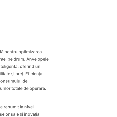
ală pentru optimizarea
anței pe drum. Anvelopele
teligentă, oferind un
itate și preț. Eficiența
 consumului de
rilor totale de operare.
 renumit la nivel
elor sale și inovația