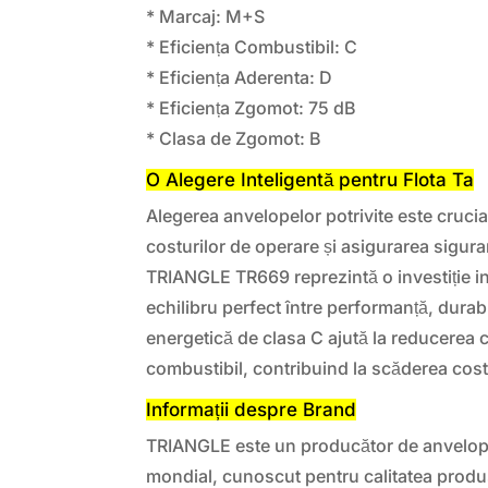
* Marcaj: M+S
* Eficiența Combustibil: C
* Eficiența Aderenta: D
* Eficiența Zgomot: 75 dB
* Clasa de Zgomot: B
O Alegere Inteligentă pentru Flota Ta
Alegerea anvelopelor potrivite este cruci
costurilor de operare și asigurarea sigur
TRIANGLE TR669 reprezintă o investiție in
echilibru perfect între performanță, durabil
energetică de clasa C ajută la reducerea
combustibil, contribuind la scăderea costu
Informații despre Brand
TRIANGLE este un producător de anvelope
mondial, cunoscut pentru calitatea produs