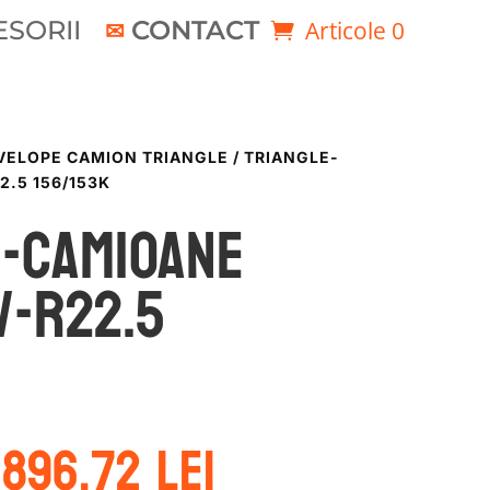
SORII
CONTACT
Articole 0
VELOPE CAMION TRIANGLE
/ TRIANGLE-
2.5 156/153K
E-CAMIOANE
/-R22.5
Prețul
Prețul
1896.72
lei
inițial
curent