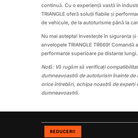
continuă. Cu o experiență vastă în indust
TRIANGLE oferă soluții fiabile și perform
de vehicule, de la autoturisme până la cam
Nu mai astepta! Investește în siguranța și e
anvelopele TRIANGLE TR669! Comandă ac
performanțe superioare pe distanțe lungi.
Notă: Vă rugăm să verificați compatibilit
dumneavoastră de autoturism înainte de a
orice întrebări, echipa noastră de experți 
dumneavoastră.
REDUCERI!
REDUCERI!
REDUCERI!
REDUCERI!