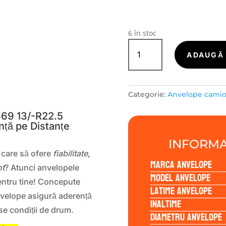
6 în stoc
Cantitate
TRIANGLE-
ADAUGĂ 
CAMIOANE
TR669
13/-
S
Categorie:
Anvelope cami
R22.5
156/153K
69 13/-R22.5
nță pe Distanțe
INFORMA
 care să ofere
fiabilitate
,
Marca anvelope
nt
? Atunci anvelopele
Model anvelope
entru tine! Concepute
Latime anvelope
nvelope asigură aderență
Inaltime
se condiții de drum.
Diametru anvelope