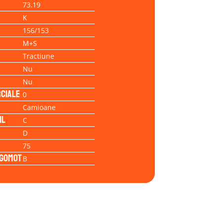
73.19
K
156/153
M+S
Tractiune
Nu
Nu
ciale
0
Camioane
il
C
D
75
Zgomot
B