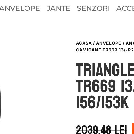
ANVELOPE
JANTE
SENZORI
ACCE
ACASĂ
/
ANVELOPE
/
AN
CAMIOANE TR669 13/-R2
TRIANGL
TR669 13
156/153K
2039.48
lei