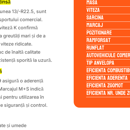
Masa
tinsă
Viteza
unea 13/-R22.5, sunt
Sarcina
nsportului comercial.
Marcaj
 viteză K confirmă
Pozitionare
 greutăți mari și de a
Ramforsat
viteze ridicate.
Runflat
 de înaltă calitate
Autovehicule comer
istență sporită la uzură.
Tip anvelopa
Eficienta Combustib
ă
Eficienta Aderenta
9 asigură o aderență
Eficienta Zgomot
 Marcajul M+S indică
Eficienta Nr. Unde 
 pentru utilizarea în
e siguranță și control.
ate și umede