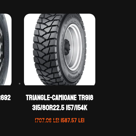
R692
TRIANGLE-CAMIOANE TR918
315/80R22.5 157/154K
Prețul
Prețul
Prețul
1707.06
lei
1587.57
lei
curent
inițial
curent
este:
a
este: