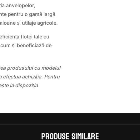
ria anvelopelor,
ante pentru o gamă largă
ioane și utilaje agricole.
ficiența flotei tale cu
um și beneficiază de
atea produsului cu modelul
 efectua achiziția. Pentru
este la dispoziția
Produse similare