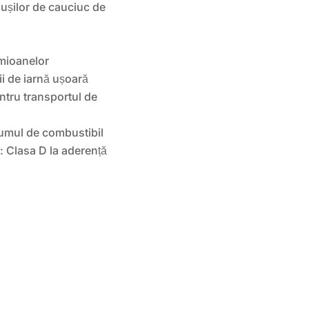
pușilor de cauciuc de
amioanelor
ii de iarnă ușoară
entru transportul de
sumul de combustibil
 Clasa D la aderență