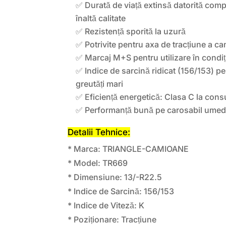
✅ Durată de viață extinsă datorită com
înaltă calitate
✅ Rezistență sporită la uzură
✅ Potrivite pentru axa de tracțiune a c
✅ Marcaj M+S pentru utilizare în condiț
✅ Indice de sarcină ridicat (156/153) p
greutăți mari
✅ Eficiență energetică: Clasa C la con
✅ Performanță bună pe carosabil umed:
Detalii Tehnice:
* Marca: TRIANGLE-CAMIOANE
* Model: TR669
* Dimensiune: 13/-R22.5
* Indice de Sarcină: 156/153
* Indice de Viteză: K
* Poziționare: Tracțiune