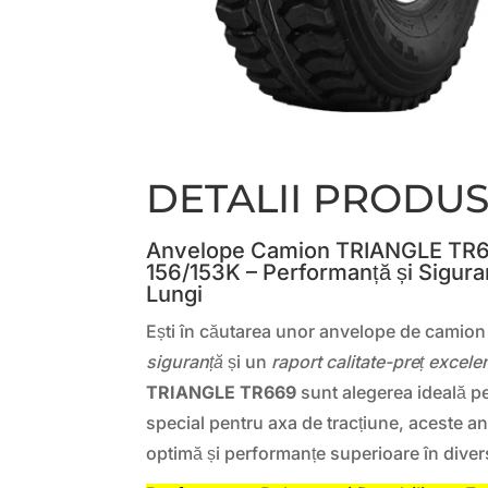
DETALII PRODU
Anvelope Camion TRIANGLE TR6
156/153K – Performanță și Sigura
Lungi
Ești în căutarea unor anvelope de camion
siguranță
și un
raport calitate-preț excele
TRIANGLE TR669
sunt alegerea ideală p
special pentru axa de tracțiune, aceste a
optimă și performanțe superioare în diver