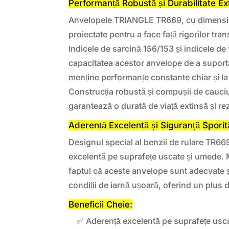
Performanță Robustă și Durabilitate Ex
Anvelopele TRIANGLE TR669, cu dimensi
proiectate pentru a face față rigorilor tra
Indicele de sarcină 156/153 și indicele de
capacitatea acestor anvelope de a suporta
menține performanțe constante chiar și la 
Construcția robustă și compușii de cauciuc
garantează o durată de viață extinsă și rez
Aderență Excelentă și Siguranță Sporit
Designul special al benzii de rulare TR66
excelentă pe suprafețe uscate și umede.
faptul că aceste anvelope sunt adecvate și
condiții de iarnă ușoară, oferind un plus d
Beneficii Cheie:
✅ Aderență excelentă pe suprafețe usc