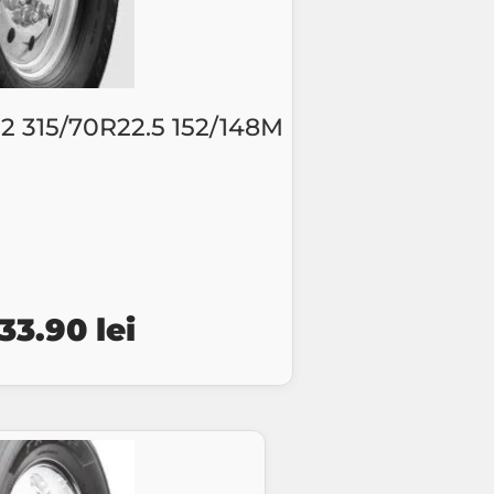
315/70R22.5 152/148M
ețul
Prețul
333.90
lei
țial
curent
este:
st:
1333.90 lei.
34.30 lei.