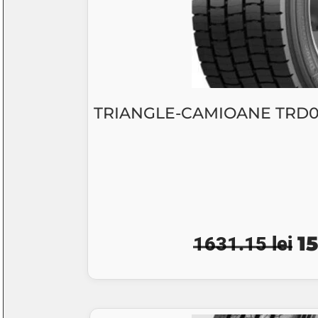
TRIANGLE-CAMIOANE TRD09 
Pr
1
1631.15
lei
ini
a
fo