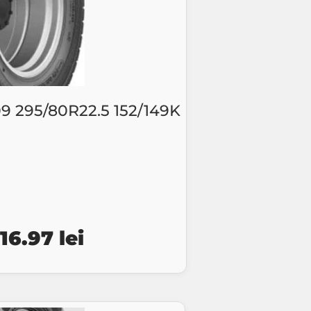
295/80R22.5 152/149K
ețul
Prețul
516.97
lei
țial
curent
este:
st:
1516.97 lei.