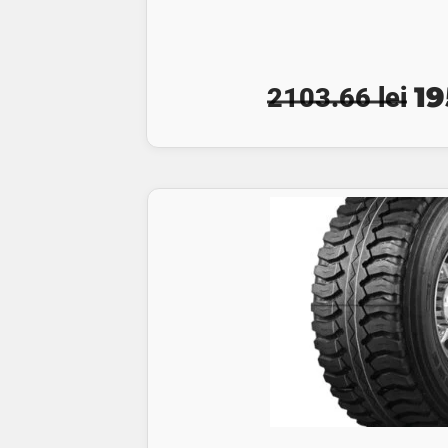
Pr
1
2103.66
lei
ini
a
fos
21