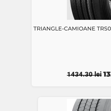
TRIANGLE-CAMIOANE TRS02 
Pr
1
1434.30
lei
ini
a
fo
14