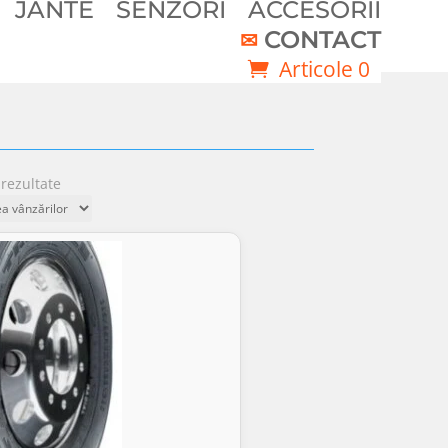
JANTE
SENZORI
ACCESORII
CONTACT
Articole 0
Sortat
 rezultate
după
popularitate