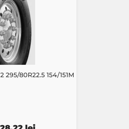
31.15 lei.
295/80R22.5 154/151M
ețul
Prețul
628.22
lei