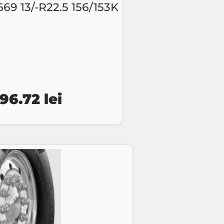
 13/-R22.5 156/153K
ețul
Prețul
896.72
lei
țial
curent
este:
st:
1896.72 lei.
39.48 lei.