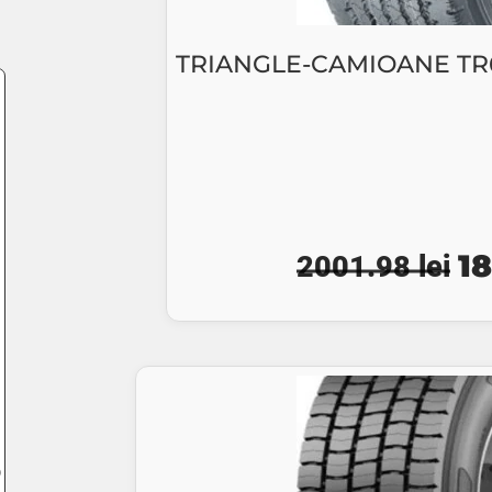
TRIANGLE-CAMIOANE TR69
Pr
1
2001.98
lei
ini
a
fo
20
O