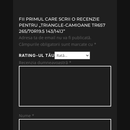
FII PRIMUL CARE SCRII O RECENZIE
PENTRU „TRIANGLE-CAMIOANE TR657
265/70R19.5 143/141J”
Adresa ta de email nu va fi publicată.
Câmpurile obligatorii sunt marcate cu
*
RATING-UL TĂU
Recenzia dumneavoastră
*
Nume
*