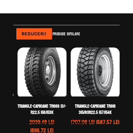
Produse similare
REDUCERI!
REDUCERI!
REDUCERI!
REDUCERI!
TRIANGLE-CAMIOANE TR669 13/-
TRIANGLE-CAMIOANE TR918
R22.5 156/153K
315/80R22.5 157/154K
Prețul
Prețu
2039.48
lei
1707.06
lei
1587.57
lei
inițial
curen
Prețul
Prețul
1896.72
lei