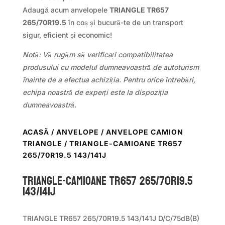
Adaugă acum anvelopele
TRIANGLE TR657
265/70R19.5
în coș și bucură-te de un transport
sigur, eficient și economic!
Notă: Vă rugăm să verificați compatibilitatea
produsului cu modelul dumneavoastră de autoturism
înainte de a efectua achiziția. Pentru orice întrebări,
echipa noastră de experți este la dispoziția
dumneavoastră.
ACASĂ
/
ANVELOPE
/
ANVELOPE CAMION
TRIANGLE
/ TRIANGLE-CAMIOANE TR657
265/70R19.5 143/141J
TRIANGLE-CAMIOANE TR657 265/70R19.5
143/141J
TRIANGLE TR657 265/70R19.5 143/141J D/C/75dB(B)