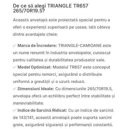
De ce să alegi TRIANGLE TR657
265/70R19.5?
Această anvelopă este proiectată special pentru a
oferi o experiență superioară pe șosea. Iată câteva
dintre avantajele cheie:
✅
Marca de Încredere:
TRIANGLE-CAMIOANE este
un nume renumit în industria anvelopelor, cunoscut
pentru calitatea și durabilitatea produselor sale.
✅
Model Optimizat:
Modelul TR657 este conceput
special pentru remorci, asigurând o distribuție
uniformă a greutății și o uzură redusă.
✅
Dimensiuni Ideale:
Cu dimensiunile 265/70R19.5,
anvelopa oferă un echilibru perfect între stabilitate și
manevrabilitate.
✅
Indice de Sarcină Ridicat:
Cu un indice de sarcină
de 143/141, această anvelopă poate suporta sarcini
grele, asigurând siguranță și performanță constantă.