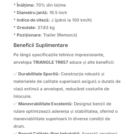
*
Înălțime:
70% din lățime
*
Diametru jantă:
19.5 inch
*
Indice de viteză:
J (până la 100 km/h)
*
Greutate:
37.83 kg
*
Poziționare:
Trailer (Remorcă)
Beneficii Suplimentare
Pe lângă specificațiile tehnice impresionante,
anvelopa
TRIANGLE TR657
aduce și alte beneficii:
✅
Durabilitate Sporită:
Construcția robustă și
materialele de calitate superioară asigură o durată de
viață extinsă a anvelopei, reducând costurile de
înlocuire.
✅
Manevrabilitate Excelentă:
Designul benzii de
rulare optimizează aderența și stabilitatea, oferind o
manevrabilitate superioară în diverse condiții de
drum.
✅
Raport Calitate-Preț Imbatabil:
Această anvelopă