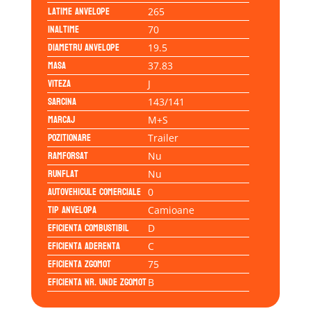
Latime anvelope
265
Inaltime
70
Diametru anvelope
19.5
Masa
37.83
Viteza
J
Sarcina
143/141
Marcaj
M+S
Pozitionare
Trailer
Ramforsat
Nu
Runflat
Nu
Autovehicule comerciale
0
Tip anvelopa
Camioane
Eficienta Combustibil
D
Eficienta Aderenta
C
Eficienta Zgomot
75
Eficienta Nr. Unde Zgomot
B