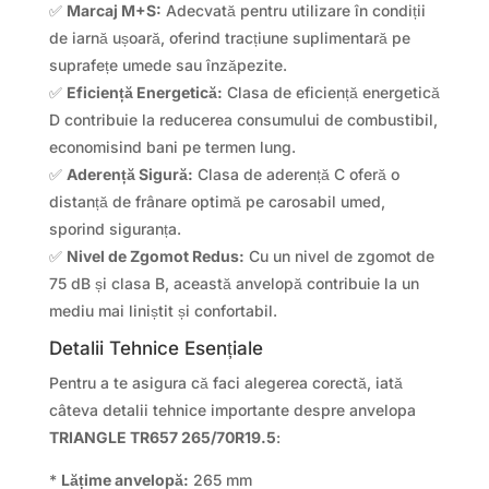
✅
Marcaj M+S:
Adecvată pentru utilizare în condiții
de iarnă ușoară, oferind tracțiune suplimentară pe
suprafețe umede sau înzăpezite.
✅
Eficiență Energetică:
Clasa de eficiență energetică
D contribuie la reducerea consumului de combustibil,
economisind bani pe termen lung.
✅
Aderență Sigură:
Clasa de aderență C oferă o
distanță de frânare optimă pe carosabil umed,
sporind siguranța.
✅
Nivel de Zgomot Redus:
Cu un nivel de zgomot de
75 dB și clasa B, această anvelopă contribuie la un
mediu mai liniștit și confortabil.
Detalii Tehnice Esențiale
Pentru a te asigura că faci alegerea corectă, iată
câteva detalii tehnice importante despre anvelopa
TRIANGLE TR657 265/70R19.5
:
*
Lățime anvelopă:
265 mm