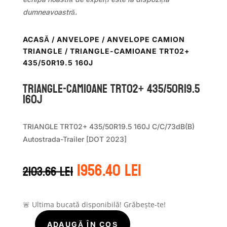
dumneavoastră.
ACASĂ
/
ANVELOPE
/
ANVELOPE CAMION
TRIANGLE
/ TRIANGLE-CAMIOANE TRT02+
435/50R19.5 160J
TRIANGLE-CAMIOANE TRT02+ 435/50R19.5
160J
TRIANGLE TRT02+ 435/50R19.5 160J C/C/73dB(B)
Autostrada-Trailer [DOT 2023]
Prețul
Prețul
1956.40
lei
2103.66
lei
inițial
curent
a
este:
fost:
1956.40 lei.
2103.66 lei.
🚨 Ultima bucată disponibilă! Grăbește-te!
ADAUGĂ ÎN COȘ