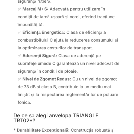
siguranță rutieră.
✅
Marcaj M+S:
Adecvată pentru utilizare în
condiții de iarnă ușoară și noroi, oferind tracțiune
îmbunătățită.
✅
Eficiență Energetică:
Clasa de eficiență a
combustibilului C ajută la reducerea consumului și
la optimizarea costurilor de transport.
✅
Aderență Sigură:
Clasa de aderență pe
suprafețe umede C garantează un nivel adecvat de
siguranță în condiții de ploaie.
✅
Nivel de Zgomot Redus:
Cu un nivel de zgomot
de 73 dB și clasa B, contribuie la un mediu mai
liniștit și la respectarea reglementărilor de poluare
fonică.
De ce să alegi anvelopa TRIANGLE
TRT02+?
*
Durabilitate Excepțională:
Construcția robustă și