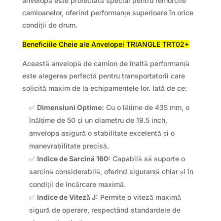
anvelopă este proiectată special pentru remorcile
camioanelor, oferind performanțe superioare în orice
condiții de drum.
Beneficiile Cheie ale Anvelopei TRIANGLE TRT02+
Această anvelopă de camion de înaltă performanță
este alegerea perfectă pentru transportatorii care
solicită maxim de la echipamentele lor. Iată de ce:
✅
Dimensiuni Optime:
Cu o lățime de 435 mm, o
înălțime de 50 și un diametru de 19.5 inch,
anvelopa asigură o stabilitate excelentă și o
manevrabilitate precisă.
✅
Indice de Sarcină 160:
Capabilă să suporte o
sarcină considerabilă, oferind siguranță chiar și în
condiții de încărcare maximă.
✅
Indice de Viteză J:
Permite o viteză maximă
sigură de operare, respectând standardele de