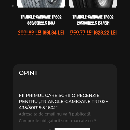
TRIANGLE-CAMIOANE TR692
TRIANGLE-CAMIOANE TRS02
385/65R22.5 160J
295/80R22.5 154/151M
Prețul
Prețul
Prețul
Prețu
2001.98
lei
1861.84
lei
1750.77
lei
1628.22
lei
inițial
curent
inițial
curen
a
este:
a
este:
fost:
1861.84 lei.
fost:
1628.2
2001.98 lei.
1750.77 lei.
OPINII
FII PRIMUL CARE SCRII O RECENZIE
PENTRU „TRIANGLE-CAMIOANE TRT02+
435/50R19.5 160J”
Adresa ta de email nu va fi publicată.
Câmpurile obligatorii sunt marcate cu
*