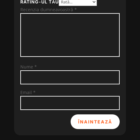
RATING-UL TĂU
Recenzia dumneavoastră
*
Nume
*
Email
*
ÎNAINTEAZĂ