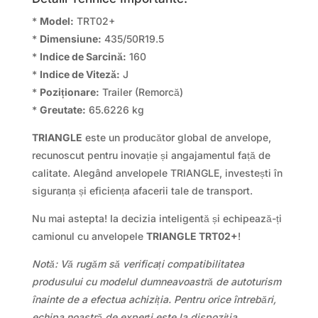
*
Model:
TRT02+
*
Dimensiune:
435/50R19.5
*
Indice de Sarcină:
160
*
Indice de Viteză:
J
*
Poziționare:
Trailer (Remorcă)
*
Greutate:
65.6226 kg
TRIANGLE
este un producător global de anvelope,
recunoscut pentru inovație și angajamentul față de
calitate. Alegând anvelopele TRIANGLE, investești în
siguranța și eficiența afacerii tale de transport.
Nu mai astepta! Ia decizia inteligentă și echipează-ți
camionul cu anvelopele
TRIANGLE TRT02+
!
Notă: Vă rugăm să verificați compatibilitatea
produsului cu modelul dumneavoastră de autoturism
înainte de a efectua achiziția. Pentru orice întrebări,
echipa noastră de experți este la dispoziția