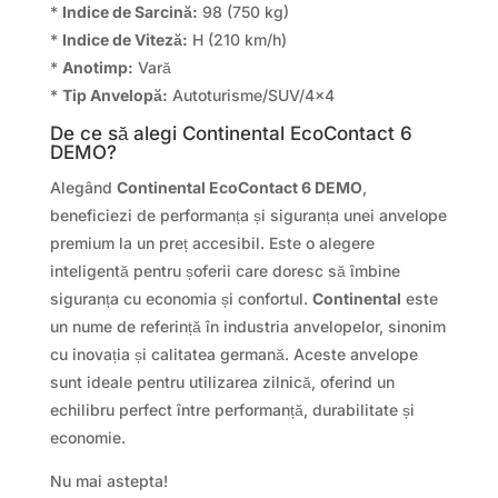
*
Indice de Sarcină:
98 (750 kg)
*
Indice de Viteză:
H (210 km/h)
*
Anotimp:
Vară
*
Tip Anvelopă:
Autoturisme/SUV/4×4
De ce să alegi Continental EcoContact 6
DEMO?
Alegând
Continental EcoContact 6 DEMO
,
beneficiezi de performanța și siguranța unei anvelope
premium la un preț accesibil. Este o alegere
inteligentă pentru șoferii care doresc să îmbine
siguranța cu economia și confortul.
Continental
este
un nume de referință în industria anvelopelor, sinonim
cu inovația și calitatea germană. Aceste anvelope
sunt ideale pentru utilizarea zilnică, oferind un
echilibru perfect între performanță, durabilitate și
economie.
Nu mai astepta!