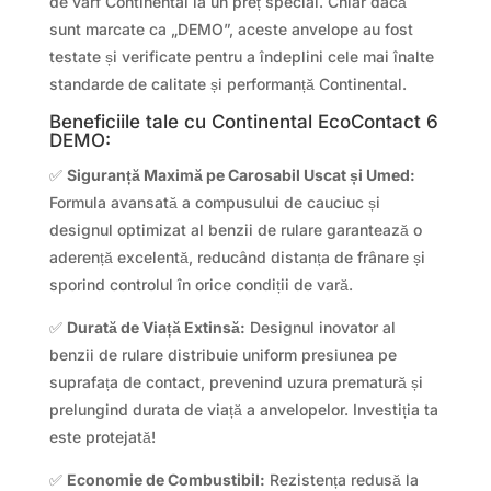
de vârf Continental la un preț special. Chiar dacă
sunt marcate ca „DEMO”, aceste anvelope au fost
testate și verificate pentru a îndeplini cele mai înalte
standarde de calitate și performanță Continental.
Beneficiile tale cu Continental EcoContact 6
DEMO:
✅
Siguranță Maximă pe Carosabil Uscat și Umed:
Formula avansată a compusului de cauciuc și
designul optimizat al benzii de rulare garantează o
aderență excelentă, reducând distanța de frânare și
sporind controlul în orice condiții de vară.
✅
Durată de Viață Extinsă:
Designul inovator al
benzii de rulare distribuie uniform presiunea pe
suprafața de contact, prevenind uzura prematură și
prelungind durata de viață a anvelopelor. Investiția ta
este protejată!
✅
Economie de Combustibil:
Rezistența redusă la