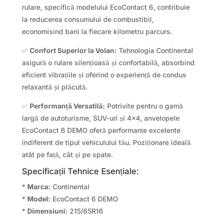
rulare, specifică modelului EcoContact 6, contribuie
la reducerea consumului de combustibil,
economisind bani la fiecare kilometru parcurs.
✅
Confort Superior la Volan:
Tehnologia Continental
asigură o rulare silențioasă și confortabilă, absorbind
eficient vibrațiile și oferind o experiență de condus
relaxantă și plăcută.
✅
Performanță Versatilă:
Potrivite pentru o gamă
largă de autoturisme, SUV-uri și 4×4, anvelopele
EcoContact 6 DEMO oferă performanțe excelente
indiferent de tipul vehiculului tău. Poziționare ideală
atât pe față, cât și pe spate.
Specificații Tehnice Esențiale:
*
Marca:
Continental
*
Model:
EcoContact 6 DEMO
*
Dimensiuni:
215/65R16