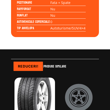
Pozitionare
Fata + Spate
Ramforsat
Nu
Runflat
Nu
Autovehicule comerciale
0
Tip anvelopa
Autoturisme/SUV/4×4
Produse similare
REDUCERI!
REDUCERI!
REDUCERI!
REDUCERI!