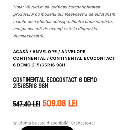
Notă: Vă rugăm să verificați compatibilitatea
produsului cu modelul dumneavoastră de autoturism
înainte de a efectua achiziția. Pentru orice întrebări,
echipa noastră de experți este la dispoziția
dumneavoastră.
ACASĂ
/
ANVELOPE
/
ANVELOPE
CONTINENTAL
/ CONTINENTAL ECOCONTACT
6 DEMO 215/65R16 98H
Continental ECOCONTACT 6 DEMO
215/65R16 98H
Prețul
Prețul
509.08
lei
547.40
lei
inițial
curent
a
este:
fost:
509.08 lei.
547.40 lei.
🚨 Ultima bucată disponibilă! Grăbește-te!