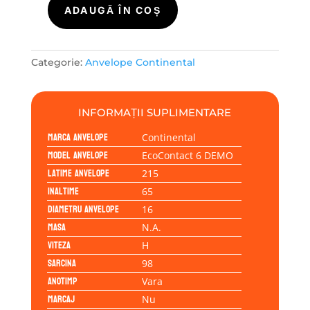
ADAUGĂ ÎN COȘ
Cantitate
Continental
ECOCONTACT
6
Categorie:
Anvelope Continental
DEMO
215/65R16
98H
INFORMAȚII SUPLIMENTARE
Marca anvelope
Continental
Model anvelope
EcoContact 6 DEMO
Latime anvelope
215
Inaltime
65
Diametru anvelope
16
Masa
N.A.
Viteza
H
Sarcina
98
Anotimp
Vara
Marcaj
Nu