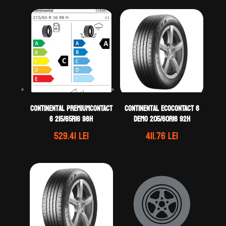
Continental PREMIUMCONTACT
Continental ECOCONTACT 6
6 215/65R16 98H
DEMO 205/60R16 92H
529.41
lei
411.76
lei