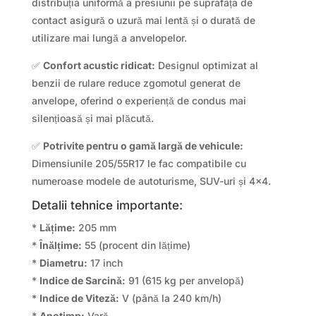
distribuția uniformă a presiunii pe suprafața de
contact asigură o uzură mai lentă și o durată de
utilizare mai lungă a anvelopelor.
✅
Confort acustic ridicat:
Designul optimizat al
benzii de rulare reduce zgomotul generat de
anvelope, oferind o experiență de condus mai
silențioasă și mai plăcută.
✅
Potrivite pentru o gamă largă de vehicule:
Dimensiunile 205/55R17 le fac compatibile cu
numeroase modele de autoturisme, SUV-uri și 4×4.
Detalii tehnice importante:
*
Lățime:
205 mm
*
Înălțime:
55 (procent din lățime)
*
Diametru:
17 inch
*
Indice de Sarcină:
91 (615 kg per anvelopă)
*
Indice de Viteză:
V (până la 240 km/h)
*
Anotimp:
Vară