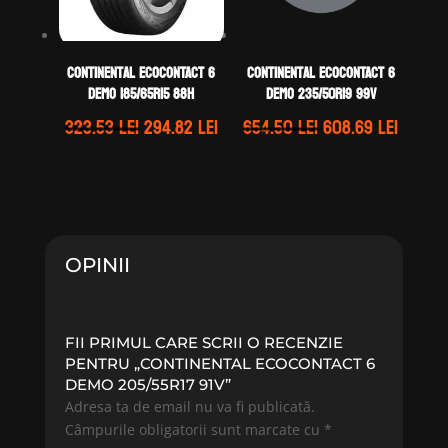
Continental ECOCONTACT 6
Continental ECOCONTACT 6
DEMO 185/65R15 88H
DEMO 235/50R19 99V
Prețul
Prețul
Prețul
Prețul
323.53
lei
294.82
lei
654.50
lei
608.69
lei
inițial
curent
inițial
curen
a
este:
a
este:
fost:
294.82 lei.
fost:
608.69 
323.53 lei.
654.50 lei.
OPINII
FII PRIMUL CARE SCRII O RECENZIE
PENTRU „CONTINENTAL ECOCONTACT 6
DEMO 205/55R17 91V”
Adresa ta de email nu va fi publicată.
Câmpurile obligatorii sunt marcate cu
*