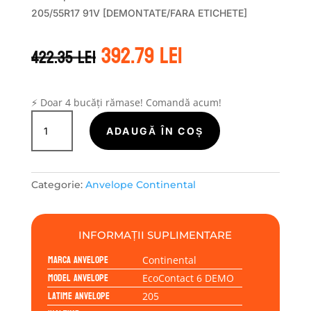
205/55R17 91V [DEMONTATE/FARA ETICHETE]
Prețul
Prețul
392.79
lei
422.35
lei
inițial
curent
a
este:
fost:
392.79 lei.
422.35 lei.
⚡ Doar 4 bucăți rămase! Comandă acum!
Cantitate
Continental
ADAUGĂ ÎN COȘ
ECOCONTACT
6
DEMO
Categorie:
Anvelope Continental
205/55R17
91V
INFORMAȚII SUPLIMENTARE
Marca anvelope
Continental
Model anvelope
EcoContact 6 DEMO
Latime anvelope
205