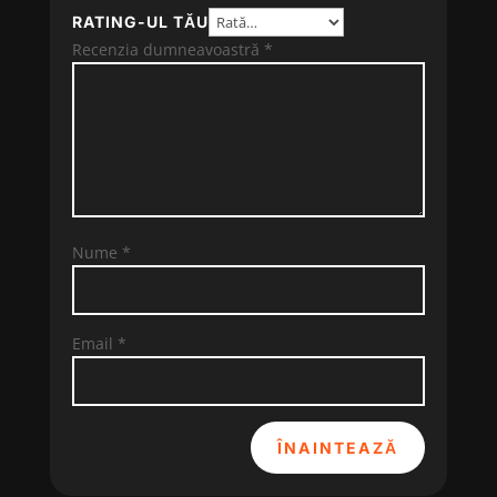
RATING-UL TĂU
Recenzia dumneavoastră
*
Nume
*
Email
*
ÎNAINTEAZĂ