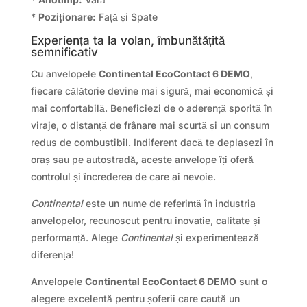
*
Poziționare:
Față și Spate
Experiența ta la volan, îmbunătățită
semnificativ
Cu anvelopele
Continental EcoContact 6 DEMO
,
fiecare călătorie devine mai sigură, mai economică și
mai confortabilă. Beneficiezi de o aderență sporită în
viraje, o distanță de frânare mai scurtă și un consum
redus de combustibil. Indiferent dacă te deplasezi în
oraș sau pe autostradă, aceste anvelope îți oferă
controlul și încrederea de care ai nevoie.
Continental
este un nume de referință în industria
anvelopelor, recunoscut pentru inovație, calitate și
performanță. Alege
Continental
și experimentează
diferența!
Anvelopele
Continental EcoContact 6 DEMO
sunt o
alegere excelentă pentru șoferii care caută un