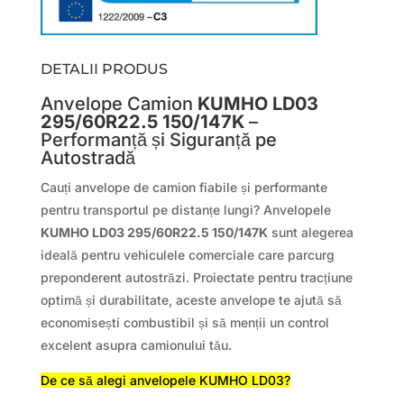
DETALII PRODUS
Anvelope Camion
KUMHO LD03
295/60R22.5 150/147K
–
Performanță și Siguranță pe
Autostradă
Cauți anvelope de camion fiabile și performante
pentru transportul pe distanțe lungi? Anvelopele
KUMHO LD03 295/60R22.5 150/147K
sunt alegerea
ideală pentru vehiculele comerciale care parcurg
preponderent autostrăzi. Proiectate pentru tracțiune
optimă și durabilitate, aceste anvelope te ajută să
economisești combustibil și să menții un control
excelent asupra camionului tău.
De ce să alegi anvelopele KUMHO LD03?