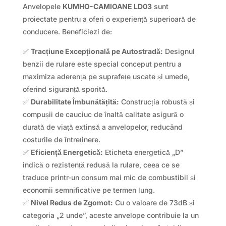
Anvelopele
KUMHO-CAMIOANE LD03
sunt
proiectate pentru a oferi o experiență superioară de
conducere. Beneficiezi de:
✅
Tracțiune Excepțională pe Autostradă:
Designul
benzii de rulare este special conceput pentru a
maximiza aderența pe suprafețe uscate și umede,
oferind siguranță sporită.
✅
Durabilitate Îmbunătățită:
Construcția robustă și
compușii de cauciuc de înaltă calitate asigură o
durată de viață extinsă a anvelopelor, reducând
costurile de întreținere.
✅
Eficiență Energetică:
Eticheta energetică „D”
indică o rezistență redusă la rulare, ceea ce se
traduce printr-un consum mai mic de combustibil și
economii semnificative pe termen lung.
✅
Nivel Redus de Zgomot:
Cu o valoare de 73dB și
categoria „2 unde”, aceste anvelope contribuie la un