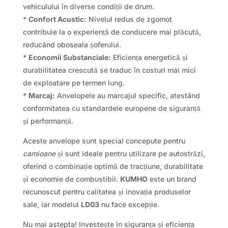
vehiculului în diverse condiții de drum.
*
Confort Acustic:
Nivelul redus de zgomot
contribuie la o experiență de conducere mai plăcută,
reducând oboseala șoferului.
*
Economii Substanciale:
Eficiența energetică și
durabilitatea crescută se traduc în costuri mai mici
de exploatare pe termen lung.
*
Marcaj:
Anvelopele au marcajul specific, atestând
conformitatea cu standardele europene de siguranță
și performanță.
Aceste anvelope sunt special concepute pentru
camioane
și sunt ideale pentru utilizare pe autostrăzi,
oferind o combinație optimă de tracțiune, durabilitate
și economie de combustibil.
KUMHO
este un brand
recunoscut pentru calitatea și inovația produselor
sale, iar modelul
LD03
nu face excepție.
Nu mai astepta! Investește în siguranța și eficiența