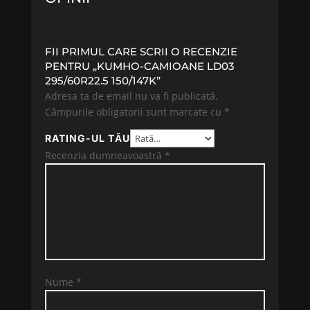
FII PRIMUL CARE SCRII O RECENZIE
PENTRU „KUMHO-CAMIOANE LD03
295/60R22.5 150/147K”
Adresa ta de email nu va fi publicată.
Câmpurile obligatorii sunt marcate cu
*
RATING-UL TĂU
Recenzia dumneavoastră
*
Nume
*