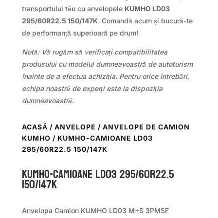
transportului tău cu anvelopele
KUMHO LD03
295/60R22.5 150/147K
. Comandă acum și bucură-te
de performanță superioară pe drum!
Notă: Vă rugăm să verificați compatibilitatea
produsului cu modelul dumneavoastră de autoturism
înainte de a efectua achiziția. Pentru orice întrebări,
echipa noastră de experți este la dispoziția
dumneavoastră.
ACASĂ
/
ANVELOPE
/
ANVELOPE DE CAMION
KUMHO
/ KUMHO-CAMIOANE LD03
295/60R22.5 150/147K
KUMHO-CAMIOANE LD03 295/60R22.5
150/147K
Anvelopa Camion KUMHO LD03 M+S 3PMSF