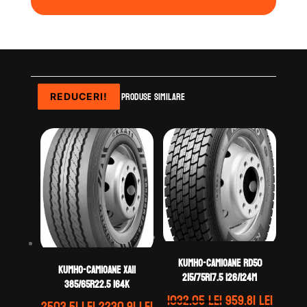
Produse similare
REDUCERI!
REDUCERI!
REDUCERI!
REDUCERI!
KUMHO-CAMIOANE RD50
KUMHO-CAMIOANE XA11
215/75R17.5 126/124M
385/65R22.5 164K
Prețul
Prețul
1032.05
lei
959.81
lei
Prețul
Prețul