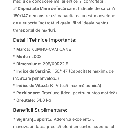
mediu de conducere mai silențios și confortabil.
✅
Capacitate Mare de Încărcare:
Indicele de sarcină
150/147 demonstrează capacitatea acestor anvelope
de a suporta încărcături grele, fiind ideale pentru
transportul de mărfuri.
Detalii Tehnice Importante:
*
Marca:
KUMHO-CAMIOANE
*
Model:
LD03
*
Dimensiune:
295/60R22.5
*
Indice de Sarcină:
150/147 (Capacitate maximă de
încărcare per anvelopă)
*
Indice de Viteză:
K (Viteză maximă admisă)
*
Poziționare:
Tracțiune (Ideal pentru puntea motrică)
*
Greutate:
54.8 kg
Beneficii Suplimentare:
*
Siguranță Sporită:
Aderența excelentă și
manevrabilitatea precisă oferă un control superior al