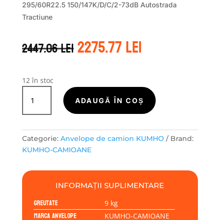
295/60R22.5 150/147K/D/C/2-73dB Autostrada
Tractiune
Prețul
Prețul
2275.77
lei
2447.06
lei
inițial
curent
a
este:
fost:
2275.77 lei.
2447.06 lei.
12 în stoc
Cantitate
KUMHO-
ADAUGĂ ÎN COȘ
CAMIOANE
LD03
295/60R22.5
Categorie:
Anvelope de camion KUMHO
Brand:
150/147K
KUMHO-CAMIOANE
INFORMAȚII SUPLIMENTARE
Greutate
9 kg
Marca anvelope
KUMHO-CAMIOANE