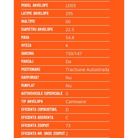
Model anvelope
LD03
Latime anvelope
295
Inaltime
60
Diametru anvelope
22.5
Masa
54.8
Viteza
K
Sarcina
150/147
Marcaj
Da
Pozitionare
Tractiune Autostrada
Ramforsat
Nu
Runflat
Nu
Autovehicule comerciale
0
Tip anvelopa
Camioane
Eficienta Combustibil
D
Eficienta Aderenta
C
Eficienta Zgomot
73
Eficienta Nr. Unde Zgomot
2