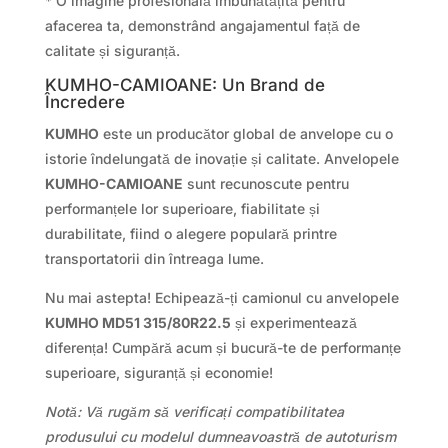
* O imagine profesională îmbunătățită pentru
afacerea ta, demonstrând angajamentul față de
calitate și siguranță.
KUMHO-CAMIOANE: Un Brand de
Încredere
KUMHO
este un producător global de anvelope cu o
istorie îndelungată de inovație și calitate. Anvelopele
KUMHO-CAMIOANE
sunt recunoscute pentru
performanțele lor superioare, fiabilitate și
durabilitate, fiind o alegere populară printre
transportatorii din întreaga lume.
Nu mai astepta! Echipează-ți camionul cu anvelopele
KUMHO MD51 315/80R22.5
și experimentează
diferența! Cumpără acum și bucură-te de performanțe
superioare, siguranță și economie!
Notă: Vă rugăm să verificați compatibilitatea
produsului cu modelul dumneavoastră de autoturism