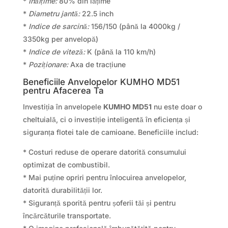
*
Înălțime:
80% din lățime
*
Diametru jantă:
22.5 inch
*
Indice de sarcină:
156/150 (până la 4000kg /
3350kg per anvelopă)
*
Indice de viteză:
K (până la 110 km/h)
*
Poziționare:
Axa de tracțiune
Beneficiile Anvelopelor KUMHO MD51
pentru Afacerea Ta
Investiția în anvelopele
KUMHO MD51
nu este doar o
cheltuială, ci o investiție inteligentă în eficiența și
siguranța flotei tale de camioane. Beneficiile includ:
* Costuri reduse de operare datorită consumului
optimizat de combustibil.
* Mai puține opriri pentru înlocuirea anvelopelor,
datorită durabilității lor.
* Siguranță sporită pentru șoferii tăi și pentru
încărcăturile transportate.