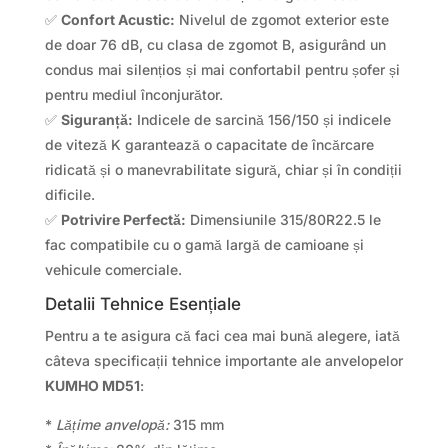
✅
Confort Acustic:
Nivelul de zgomot exterior este
de doar 76 dB, cu clasa de zgomot B, asigurând un
condus mai silențios și mai confortabil pentru șofer și
pentru mediul înconjurător.
✅
Siguranță:
Indicele de sarcină 156/150 și indicele
de viteză K garantează o capacitate de încărcare
ridicată și o manevrabilitate sigură, chiar și în condiții
dificile.
✅
Potrivire Perfectă:
Dimensiunile 315/80R22.5 le
fac compatibile cu o gamă largă de camioane și
vehicule comerciale.
Detalii Tehnice Esențiale
Pentru a te asigura că faci cea mai bună alegere, iată
câteva specificații tehnice importante ale anvelopelor
KUMHO MD51
:
*
Lățime anvelopă:
315 mm