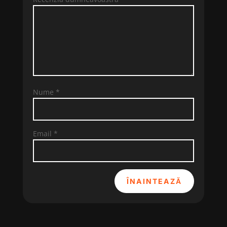
Nume
*
Email
*
ÎNAINTEAZĂ