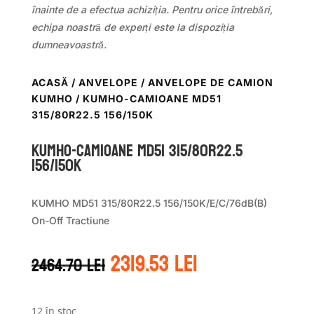
înainte de a efectua achiziția. Pentru orice întrebări,
echipa noastră de experți este la dispoziția
dumneavoastră.
ACASĂ
/
ANVELOPE
/
ANVELOPE DE CAMION
KUMHO
/ KUMHO-CAMIOANE MD51
315/80R22.5 156/150K
KUMHO-CAMIOANE MD51 315/80R22.5
156/150K
KUMHO MD51 315/80R22.5 156/150K/E/C/76dB(B)
On-Off Tractiune
Prețul
Prețul
2319.53
lei
2464.70
lei
inițial
curent
a
este:
fost:
2319.53 lei.
12 în stoc