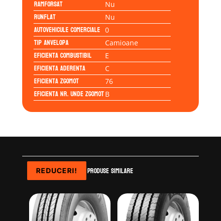
Ramforsat
Nu
Runflat
Nu
Autovehicule comerciale
0
Tip anvelopa
Camioane
Eficienta Combustibil
E
Eficienta Aderenta
C
Eficienta Zgomot
76
Eficienta Nr. Unde Zgomot
B
Produse similare
REDUCERI!
REDUCERI!
REDUCERI!
REDUCERI!