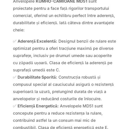
Anvelopele
KUMHO-CAMIOANE MD51
sunt
proiectate pentru a face față rigorilor transportului
comercial, oferind un echilibru perfect între aderență,
durabilitate și eficiență. Iată câteva dintre avantajele
cheie:
✅
Aderență Excelentă:
Designul benzii de rulare este
optimizat pentru a oferi tracțiune maximă pe diverse
suprafețe, inclusiv pe drumuri umede sau acoperite
cu zăpadă ușoară. Clasa de eficiență la aderență pe
suprafață umedă este C.
✅
Durabilitate Sporită:
Construcția robustă și
compusul special al cauciucului asigură o rezistență
superioară la uzură, prelungind durata de viață a
anvelopelor și reducând costurile de înlocuire.
✅
Eficiență Energetică:
Anvelopele MD51 sunt
concepute pentru a reduce rezistența la rulare,
contribuind astfel la un consum mai mic de
combustibil. Clasa de eficiență energetică este E.