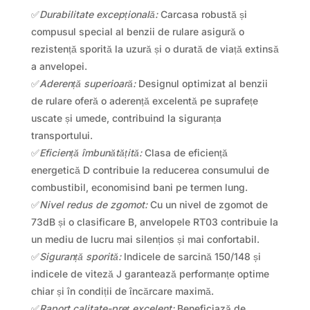
✅
Durabilitate excepțională:
Carcasa robustă și
compusul special al benzii de rulare asigură o
rezistență sporită la uzură și o durată de viață extinsă
a anvelopei.
✅
Aderență superioară:
Designul optimizat al benzii
de rulare oferă o aderență excelentă pe suprafețe
uscate și umede, contribuind la siguranța
transportului.
✅
Eficiență îmbunătățită:
Clasa de eficiență
energetică D contribuie la reducerea consumului de
combustibil, economisind bani pe termen lung.
✅
Nivel redus de zgomot:
Cu un nivel de zgomot de
73dB și o clasificare B, anvelopele RT03 contribuie la
un mediu de lucru mai silențios și mai confortabil.
✅
Siguranță sporită:
Indicele de sarcină 150/148 și
indicele de viteză J garantează performanțe optime
chiar și în condiții de încărcare maximă.
✅
Raport calitate-preț excelent:
Beneficiază de