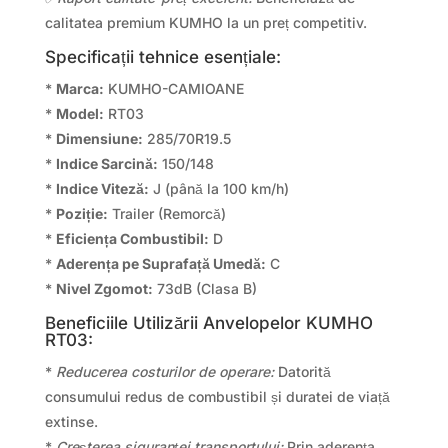
calitatea premium KUMHO la un preț competitiv.
Specificații tehnice esențiale:
*
Marca:
KUMHO-CAMIOANE
*
Model:
RT03
*
Dimensiune:
285/70R19.5
*
Indice Sarcină:
150/148
*
Indice Viteză:
J (până la 100 km/h)
*
Poziție:
Trailer (Remorcă)
*
Eficiența Combustibil:
D
*
Aderența pe Suprafață Umedă:
C
*
Nivel Zgomot:
73dB (Clasa B)
Beneficiile Utilizării Anvelopelor KUMHO
RT03:
*
Reducerea costurilor de operare:
Datorită
consumului redus de combustibil și duratei de viață
extinse.
*
Creșterea siguranței transportului:
Prin aderența