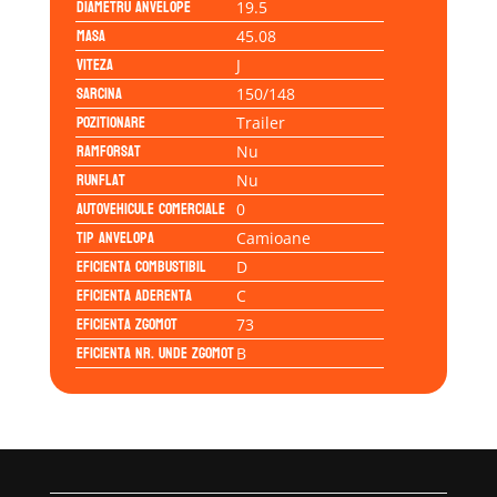
Diametru anvelope
19.5
Masa
45.08
Viteza
J
Sarcina
150/148
Pozitionare
Trailer
Ramforsat
Nu
Runflat
Nu
Autovehicule comerciale
0
Tip anvelopa
Camioane
Eficienta Combustibil
D
Eficienta Aderenta
C
Eficienta Zgomot
73
Eficienta Nr. Unde Zgomot
B