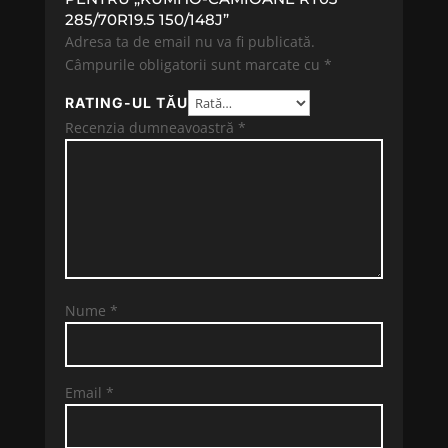
285/70R19.5 150/148J”
Adresa ta de email nu va fi publicată.
Câmpurile obligatorii sunt marcate cu
*
RATING-UL TĂU
Recenzia dumneavoastră
*
Nume
*
Email
*