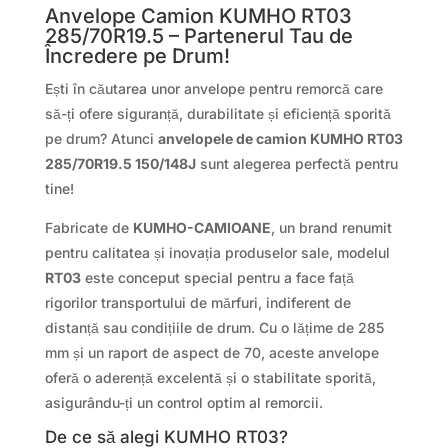
Anvelope Camion KUMHO RT03
285/70R19.5 – Partenerul Tau de
Încredere pe Drum!
Ești în căutarea unor anvelope pentru remorcă care
să-ți ofere siguranță, durabilitate și eficiență sporită
pe drum? Atunci
anvelopele de camion KUMHO RT03
285/70R19.5 150/148J
sunt alegerea perfectă pentru
tine!
Fabricate de
KUMHO-CAMIOANE
, un brand renumit
pentru calitatea și inovația produselor sale, modelul
RT03
este conceput special pentru a face față
rigorilor transportului de mărfuri, indiferent de
distanță sau condițiile de drum. Cu o lățime de 285
mm și un raport de aspect de 70, aceste anvelope
oferă o aderență excelentă și o stabilitate sporită,
asigurându-ți un control optim al remorcii.
De ce să alegi KUMHO RT03?