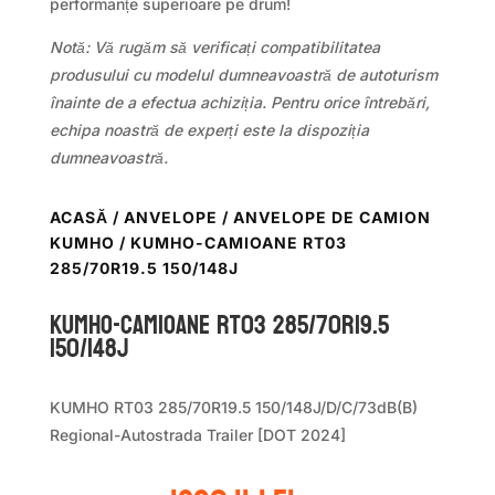
performanțe superioare pe drum!
Notă: Vă rugăm să verificați compatibilitatea
produsului cu modelul dumneavoastră de autoturism
înainte de a efectua achiziția. Pentru orice întrebări,
echipa noastră de experți este la dispoziția
dumneavoastră.
ACASĂ
/
ANVELOPE
/
ANVELOPE DE CAMION
KUMHO
/ KUMHO-CAMIOANE RT03
285/70R19.5 150/148J
KUMHO-CAMIOANE RT03 285/70R19.5
150/148J
KUMHO RT03 285/70R19.5 150/148J/D/C/73dB(B)
Regional-Autostrada Trailer [DOT 2024]
Prețul
Prețul