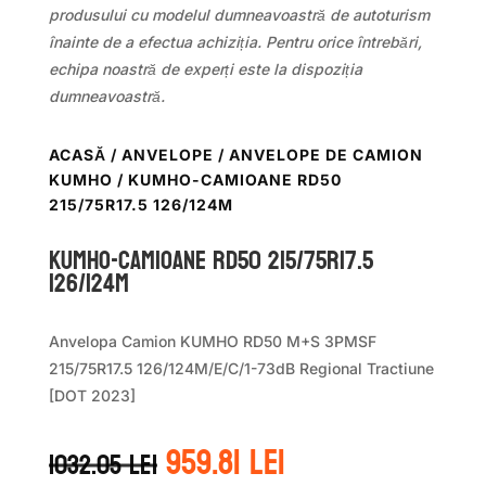
produsului cu modelul dumneavoastră de autoturism
înainte de a efectua achiziția. Pentru orice întrebări,
echipa noastră de experți este la dispoziția
dumneavoastră.
ACASĂ
/
ANVELOPE
/
ANVELOPE DE CAMION
KUMHO
/ KUMHO-CAMIOANE RD50
215/75R17.5 126/124M
KUMHO-CAMIOANE RD50 215/75R17.5
126/124M
Anvelopa Camion KUMHO RD50 M+S 3PMSF
215/75R17.5 126/124M/E/C/1-73dB Regional Tractiune
[DOT 2023]
Prețul
Prețul
959.81
lei
1032.05
lei
inițial
curent