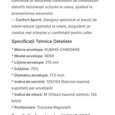
contribuie la
reducerea consumului de combustibil
datorită rezistenței scăzute la rulare, ajutând la
economisirea resurselor.
✅
Confort Sporit:
Designul optimizat al benzii de
rulare reduce zgomotul la rulare, asigurând un
condus mai silențios și confortabil
pentru șofer.
Specificații Tehnice Detaliate
*
Marca anvelope:
KUMHO-CAMIOANE
*
Model anvelope:
RD50
*
Lățime anvelope:
215 mm
*
Înălțime:
75%
*
Diametru anvelope:
17.5 inch
*
Indice de sarcină:
126/124 (Sarcina maximă
suportată per anvelopă)
*
Indice de viteză:
M (Viteză maximă admisă: 130
km/h)
*
Poziționare:
Tracțiune Regională