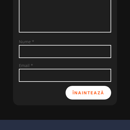
Nume
*
Email
*
ÎNAINTEAZĂ