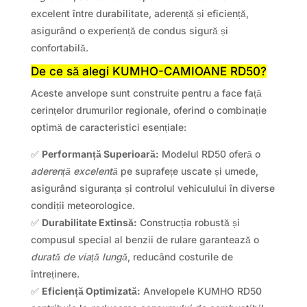
excelent între durabilitate, aderență și eficiență,
asigurând o experiență de condus sigură și
confortabilă.
De ce să alegi KUMHO-CAMIOANE RD50?
Aceste anvelope sunt construite pentru a face față
cerințelor drumurilor regionale, oferind o combinație
optimă de caracteristici esențiale:
✅
Performanță Superioară:
Modelul RD50 oferă o
aderență excelentă
pe suprafețe uscate și umede,
asigurând siguranța și controlul vehiculului în diverse
condiții meteorologice.
✅
Durabilitate Extinsă:
Construcția robustă și
compusul special al benzii de rulare garantează o
durată de viață lungă
, reducând costurile de
întreținere.
✅
Eficiență Optimizată:
Anvelopele KUMHO RD50