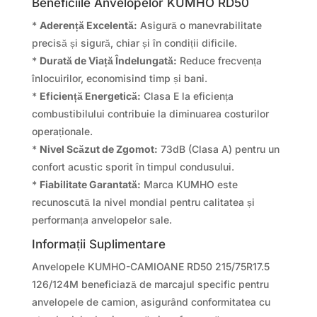
Beneficiile Anvelopelor KUMHO RD50
*
Aderență Excelentă:
Asigură o manevrabilitate
precisă și sigură, chiar și în condiții dificile.
*
Durată de Viață Îndelungată:
Reduce frecvența
înlocuirilor, economisind timp și bani.
*
Eficiență Energetică:
Clasa E la eficiența
combustibilului contribuie la diminuarea costurilor
operaționale.
*
Nivel Scăzut de Zgomot:
73dB (Clasa A) pentru un
confort acustic sporit în timpul condusului.
*
Fiabilitate Garantată:
Marca KUMHO este
recunoscută la nivel mondial pentru calitatea și
performanța anvelopelor sale.
Informații Suplimentare
Anvelopele KUMHO-CAMIOANE RD50 215/75R17.5
126/124M beneficiază de marcajul specific pentru
anvelopele de camion, asigurând conformitatea cu