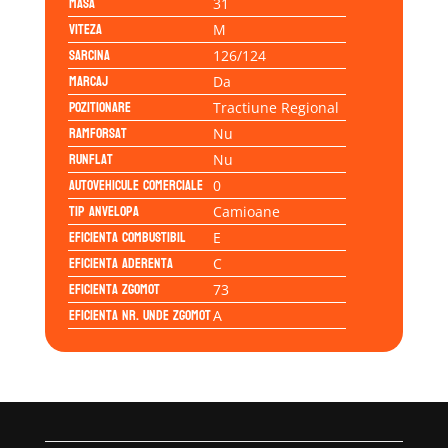
Masa
31
Viteza
M
Sarcina
126/124
Marcaj
Da
Pozitionare
Tractiune Regional
Ramforsat
Nu
Runflat
Nu
Autovehicule comerciale
0
Tip anvelopa
Camioane
Eficienta Combustibil
E
Eficienta Aderenta
C
Eficienta Zgomot
73
Eficienta Nr. Unde Zgomot
A