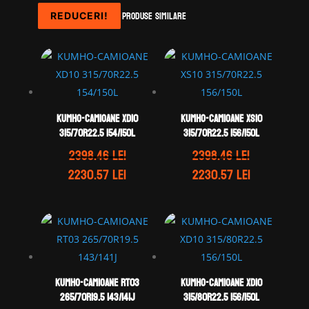
Produse similare
REDUCERI!
REDUCERI!
REDUCERI!
REDUCERI!
KUMHO-CAMIOANE XD10
KUMHO-CAMIOANE XS10
315/70R22.5 154/150L
315/70R22.5 156/150L
2398.46
lei
2398.46
lei
Prețul
Prețul
Prețul
Prețul
2230.57
lei
2230.57
lei
inițial
curent
inițial
curent
a
este:
a
este:
fost:
2230.57 lei.
fost:
2230.57 lei
2398.46 lei.
2398.46 lei.
KUMHO-CAMIOANE RT03
KUMHO-CAMIOANE XD10
265/70R19.5 143/141J
315/80R22.5 156/150L