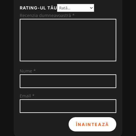
RATING-UL TĂU
Recenzia dumneavoastră
*
Nume
*
Email
*
ÎNAINTEAZĂ