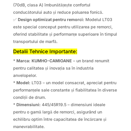
(70dB, clasa A) îmbunătățește confortul
conducătorului auto și reduce poluarea fonică.
✅
Design optimizat pentru remorci:
Modelul LT03
este special conceput pentru utilizarea pe remorci,
oferind stabilitate și performanțe superioare în timpul
transportului de marfă.
Detalii Tehnice Importante:
*
Marca:
KUMHO-CAMIOANE
– un brand renumit
pentru calitatea și inovația sa în industria
anvelopelor.
*
Model:
LT03 – un model consacrat, apreciat pentru
performanțele sale constante și fiabilitatea în diverse
condiții de drum.
*
Dimensiuni:
445/45R19.5 – dimensiuni ideale
pentru o gamă largă de remorci, asigurând un
echilibru optim între capacitatea de încărcare și
manevrabilitate.