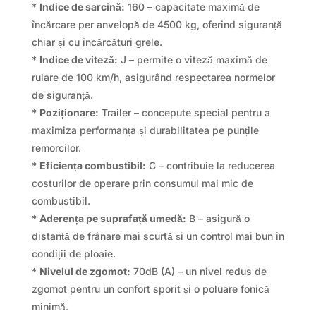
*
Indice de sarcină:
160 – capacitate maximă de
încărcare per anvelopă de 4500 kg, oferind siguranță
chiar și cu încărcături grele.
*
Indice de viteză:
J – permite o viteză maximă de
rulare de 100 km/h, asigurând respectarea normelor
de siguranță.
*
Poziționare:
Trailer – concepute special pentru a
maximiza performanța și durabilitatea pe punțile
remorcilor.
*
Eficiența combustibil:
C – contribuie la reducerea
costurilor de operare prin consumul mai mic de
combustibil.
*
Aderența pe suprafață umedă:
B – asigură o
distanță de frânare mai scurtă și un control mai bun în
condiții de ploaie.
*
Nivelul de zgomot:
70dB (A) – un nivel redus de
zgomot pentru un confort sporit și o poluare fonică
minimă.