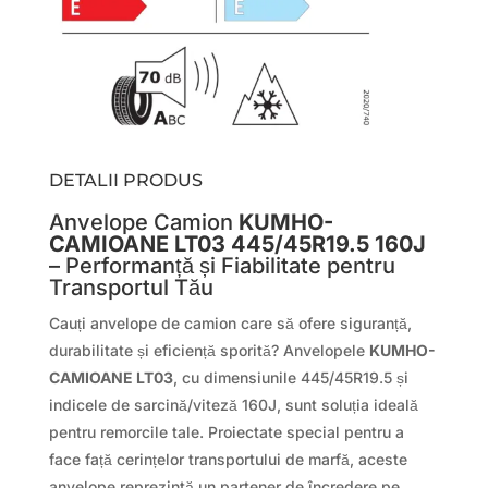
DETALII PRODUS
Anvelope Camion
KUMHO-
CAMIOANE LT03 445/45R19.5 160J
– Performanță și Fiabilitate pentru
Transportul Tău
Cauți anvelope de camion care să ofere siguranță,
durabilitate și eficiență sporită? Anvelopele
KUMHO-
CAMIOANE LT03
, cu dimensiunile 445/45R19.5 și
indicele de sarcină/viteză 160J, sunt soluția ideală
pentru remorcile tale. Proiectate special pentru a
face față cerințelor transportului de marfă, aceste
anvelope reprezintă un partener de încredere pe