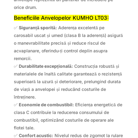
orice drum.
Beneficiile Anvelopelor KUMHO LT03:
✅
Siguranță sporită:
Aderența excelentă pe
carosabil uscat și umed (clasa B la aderență) asigură
o manevrabilitate precisă și reduce riscul de
acvaplanare, oferindu-ți control deplin asupra
remorcii.
✅
Durabilitate excepțională:
Construcția robustă și
materialele de înaltă calitate garantează o rezistență
superioară la uzură și deteriorare, prelungind durata
de viață a anvelopei și reducând costurile de
întreținere.
✅
Economie de combustibil:
Eficiența energetică de
clasa C contribuie la reducerea consumului de
combustibil, optimizând costurile de operare ale
flotei tale.
✅
Confort acustic:
Nivelul redus de zgomot la rulare