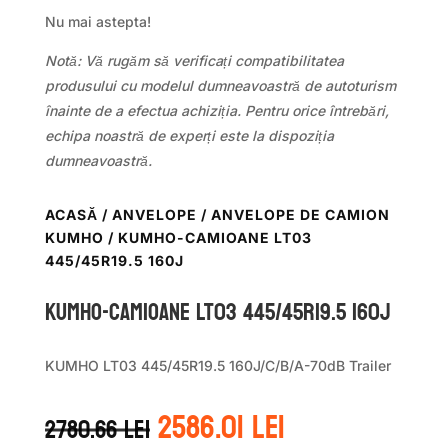
Nu mai astepta!
Notă: Vă rugăm să verificați compatibilitatea
produsului cu modelul dumneavoastră de autoturism
înainte de a efectua achiziția. Pentru orice întrebări,
echipa noastră de experți este la dispoziția
dumneavoastră.
ACASĂ
/
ANVELOPE
/
ANVELOPE DE CAMION
KUMHO
/ KUMHO-CAMIOANE LT03
445/45R19.5 160J
KUMHO-CAMIOANE LT03 445/45R19.5 160J
KUMHO LT03 445/45R19.5 160J/C/B/A-70dB Trailer
Prețul
Prețul
2586.01
lei
2780.66
lei
inițial
curent