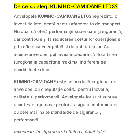
De ce să alegi KUMHO-CAMIOANE LT03?
Anvelopele
KUMHO-CAMIOANE LT03
reprezintă o
investiție inteligentă pentru afacerea ta de transport.
Nu doar că oferă performanțe superioare și siguranță,
dar contribuie și la reducerea costurilor operaționale
prin eficiența energetică și durabilitatea lor. Cu
aceste anvelope, poți avea încredere că flota ta va
funcționa la capacitate maximă, indiferent de
condițiile de drum.
KUMHO-CAMIOANE
este un producător global de
anvelope, cu o reputație solidă pentru inovație,
calitate și performanță. Anvelopele lor sunt supuse
unor teste riguroase pentru a asigura conformitatea
cu cele mai înalte standarde de siguranță și
performanță.
Investește în siguranța și eficiența flotei tale!