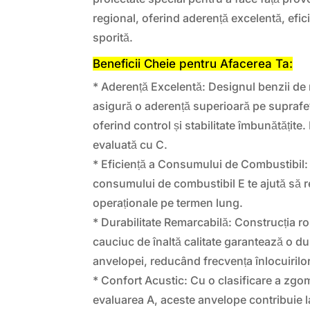
regional, oferind aderență excelentă, efici
sporită.
Beneficii Cheie pentru Afacerea Ta:
* Aderență Excelentă: Designul benzii de
asigură o aderență superioară pe suprafe
oferind control și stabilitate îmbunătățite.
evaluată cu C.
* Eficiență a Consumului de Combustibil: 
consumului de combustibil E te ajută să r
operaționale pe termen lung.
* Durabilitate Remarcabilă: Construcția 
cauciuc de înaltă calitate garantează o du
anvelopei, reducând frecvența înlocuirilor
* Confort Acustic: Cu o clasificare a zgo
evaluarea A, aceste anvelope contribuie