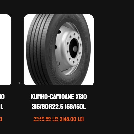
10
KUMHO-CAMIOANE XS10
0L
315/80R22.5 156/150L
Prețul
Prețul
Prețul
ei
2345.89
lei
2148.00
lei
curent
inițial
curent