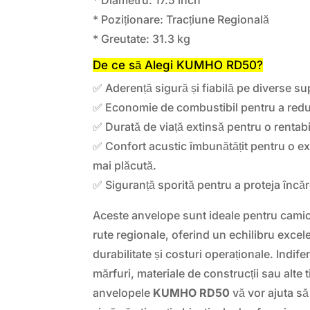
* Poziționare: Tracțiune Regională
* Greutate: 31.3 kg
De ce să Alegi KUMHO RD50?
✅ Aderență sigură și fiabilă pe diverse su
✅ Economie de combustibil pentru a reduc
✅ Durată de viață extinsă pentru o rentabil
✅ Confort acustic îmbunătățit pentru o e
mai plăcută.
✅ Siguranță sporită pentru a proteja încăr
Aceste anvelope sunt ideale pentru cami
rute regionale, oferind un echilibru excel
durabilitate și costuri operaționale. Indife
mărfuri, materiale de construcții sau alte t
anvelopele
KUMHO RD50
vă vor ajuta să