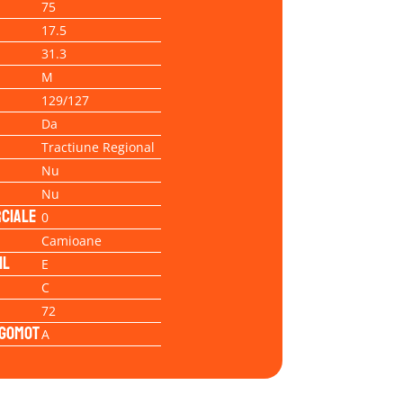
75
17.5
31.3
M
129/127
Da
Tractiune Regional
Nu
Nu
ciale
0
Camioane
il
E
C
72
Zgomot
A