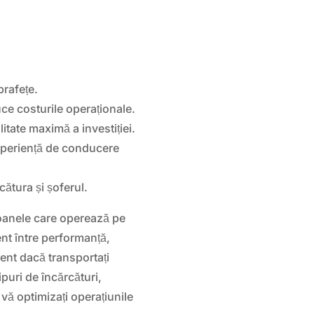
prafețe.
e costurile operaționale.
itate maximă a investiției.
xperiență de conducere
cătura și șoferul.
oanele care operează pe
ent între performanță,
rent dacă transportați
ipuri de încărcături,
 vă optimizați operațiunile