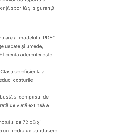
ență sporită și siguranță
 rulare al modelului RD50
țe uscate și umede,
 Eficiența aderenței este
Clasa de eficiență a
educi costurile
robustă și compusul de
rată de viață extinsă a
.
motului de 72 dB și
 la un mediu de conducere