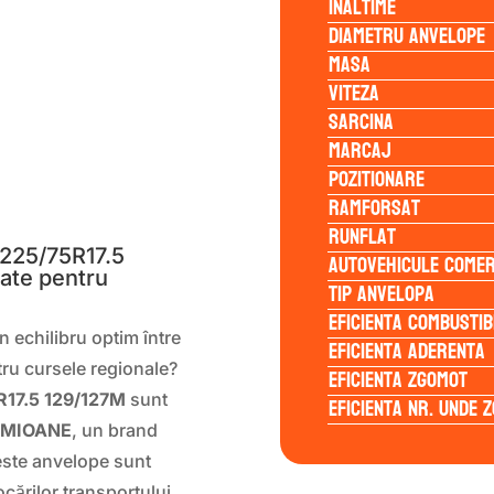
Inaltime
Diametru anvelope
Masa
Viteza
Sarcina
Marcaj
Pozitionare
S
Ramforsat
Runflat
225/75R17.5
Autovehicule comer
tate pentru
Tip anvelopa
Eficienta Combustib
 echilibru optim între
Eficienta Aderenta
tru cursele regionale?
Eficienta Zgomot
17.5 129/127M
sunt
Eficienta Nr. Unde 
MIOANE
, un brand
ceste anvelope sunt
ocărilor transportului