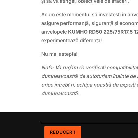
și să vă atingeți obiectivele de afaceri.
Acum este momentul să investești în anvelo
asigure performanță, siguranță și econom
anvelopele
KUMHO RD50 225/75R17.5 1
experimentează diferența!
Nu mai astepta!
Notă: Vă rugăm să verificați compatibilit
dumneavoastră de autoturism înainte de a
orice întrebări, echipa noastră de experți 
dumneavoastră.
REDUCERI!
REDUCERI!
REDUCERI!
REDUCERI!