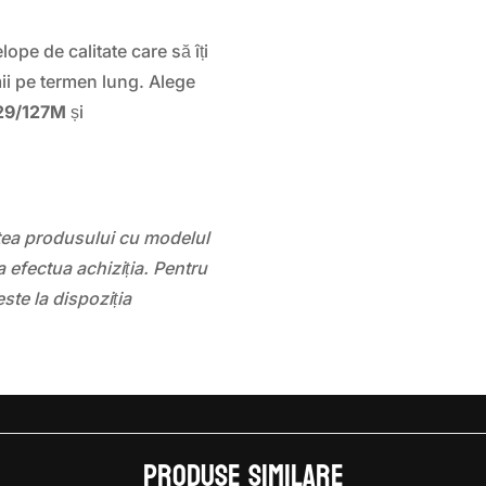
pe de calitate care să îți
ii pe termen lung. Alege
29/127M
și
atea produsului cu modelul
 efectua achiziția. Pentru
este la dispoziția
Produse similare