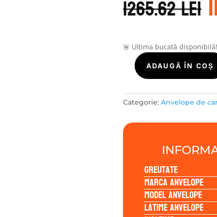
i
1265.62
lei
1
🚨 Ultima bucată disponibilă
Cantitate
ADAUGĂ ÎN COȘ
KUMHO-
CAMIOANE
RD50
Categorie:
Anvelope de c
225/75R17.5
129/127M
INFORMA
Greutate
Marca anvelope
Model anvelope
Latime anvelope