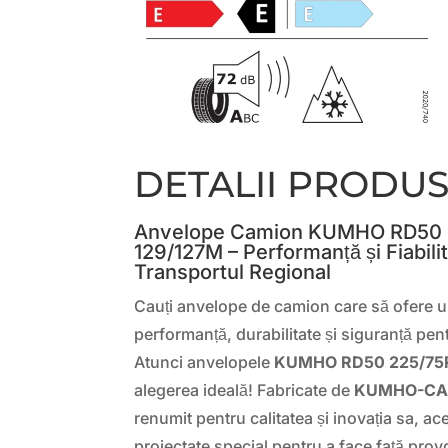
DETALII PRODU
Anvelope Camion KUMHO RD50 
129/127M – Performanță și Fiabili
Transportul Regional
Cauți anvelope de camion care să ofere un
performanță, durabilitate și siguranță pen
Atunci anvelopele
KUMHO RD50 225/75R
alegerea ideală! Fabricate de
KUMHO-CA
renumit pentru calitatea și inovația sa, a
proiectate special pentru a face față prov