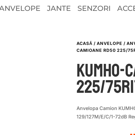
ANVELOPE
JANTE
SENZORI
ACCE
ACASĂ
/
ANVELOPE
/
AN
CAMIOANE RD50 225/75R
KUMHO-C
225/75R1
Anvelopa Camion KUMHO
129/127M/E/C/1-72dB Reg