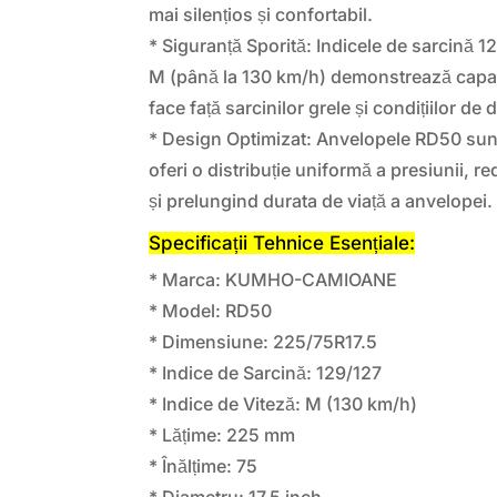
mai silențios și confortabil.
* Siguranță Sporită: Indicele de sarcină 12
M (până la 130 km/h) demonstrează capac
face față sarcinilor grele și condițiilor de 
* Design Optimizat: Anvelopele RD50 sun
oferi o distribuție uniformă a presiunii, 
și prelungind durata de viață a anvelopei.
Specificații Tehnice Esențiale:
* Marca: KUMHO-CAMIOANE
* Model: RD50
* Dimensiune: 225/75R17.5
* Indice de Sarcină: 129/127
* Indice de Viteză: M (130 km/h)
* Lățime: 225 mm
* Înălțime: 75
* Diametru: 17.5 inch