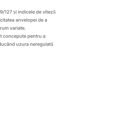
9/127 și indicele de viteză
itatea anvelopei de a
drum variate.
t concepute pentru a
reducând uzura neregulată