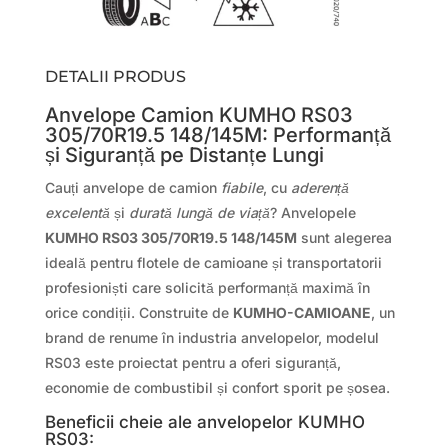
DETALII PRODUS
Anvelope Camion KUMHO RS03
305/70R19.5 148/145M: Performanță
și Siguranță pe Distanțe Lungi
Cauți anvelope de camion
fiabile
, cu
aderență
excelentă
și
durată lungă de viață
? Anvelopele
KUMHO RS03 305/70R19.5 148/145M
sunt alegerea
ideală pentru flotele de camioane și transportatorii
profesioniști care solicită performanță maximă în
orice condiții. Construite de
KUMHO-CAMIOANE
, un
brand de renume în industria anvelopelor, modelul
RS03 este proiectat pentru a oferi siguranță,
economie de combustibil și confort sporit pe șosea.
Beneficii cheie ale anvelopelor KUMHO
RS03: