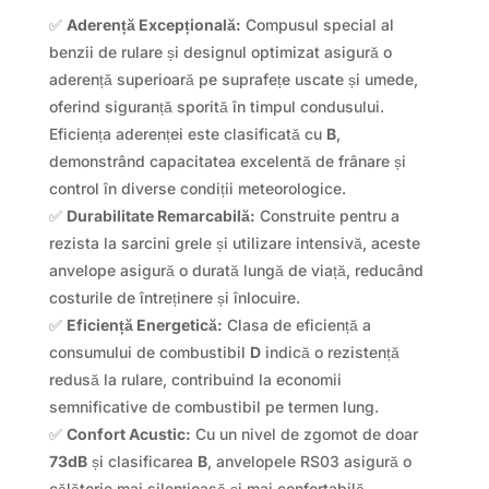
✅
Aderență Excepțională:
Compusul special al
benzii de rulare și designul optimizat asigură o
aderență superioară pe suprafețe uscate și umede,
oferind siguranță sporită în timpul condusului.
Eficiența aderenței este clasificată cu
B
,
demonstrând capacitatea excelentă de frânare și
control în diverse condiții meteorologice.
✅
Durabilitate Remarcabilă:
Construite pentru a
rezista la sarcini grele și utilizare intensivă, aceste
anvelope asigură o durată lungă de viață, reducând
costurile de întreținere și înlocuire.
✅
Eficiență Energetică:
Clasa de eficiență a
consumului de combustibil
D
indică o rezistență
redusă la rulare, contribuind la economii
semnificative de combustibil pe termen lung.
✅
Confort Acustic:
Cu un nivel de zgomot de doar
73dB
și clasificarea
B
, anvelopele RS03 asigură o
călătorie mai silențioasă și mai confortabilă,