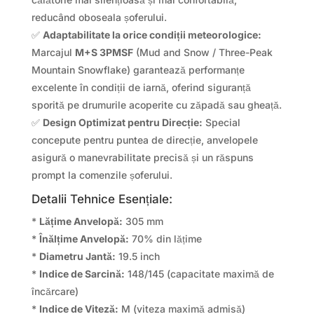
reducând oboseala șoferului.
✅
Adaptabilitate la orice condiții meteorologice:
Marcajul
M+S 3PMSF
(Mud and Snow / Three-Peak
Mountain Snowflake) garantează performanțe
excelente în condiții de iarnă, oferind siguranță
sporită pe drumurile acoperite cu zăpadă sau gheață.
✅
Design Optimizat pentru Direcție:
Special
concepute pentru puntea de direcție, anvelopele
asigură o manevrabilitate precisă și un răspuns
prompt la comenzile șoferului.
Detalii Tehnice Esențiale:
*
Lățime Anvelopă:
305 mm
*
Înălțime Anvelopă:
70% din lățime
*
Diametru Jantă:
19.5 inch
*
Indice de Sarcină:
148/145 (capacitate maximă de
încărcare)
*
Indice de Viteză:
M (viteza maximă admisă)