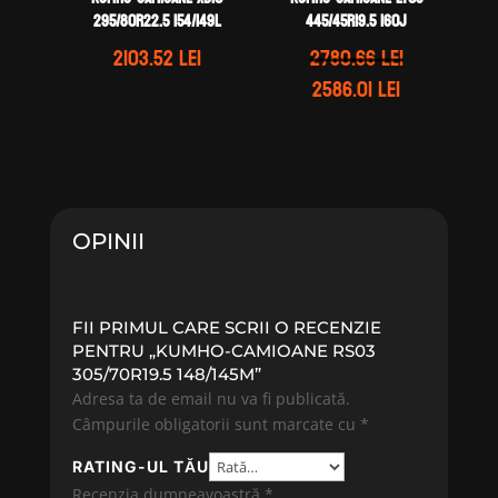
295/80R22.5 154/149L
445/45R19.5 160J
2103.52
lei
2780.66
lei
Prețul
Prețul
2586.01
lei
inițial
curent
a
este:
fost:
2586.01 lei.
2780.66 lei.
OPINII
FII PRIMUL CARE SCRII O RECENZIE
PENTRU „KUMHO-CAMIOANE RS03
305/70R19.5 148/145M”
Adresa ta de email nu va fi publicată.
Câmpurile obligatorii sunt marcate cu
*
RATING-UL TĂU
Recenzia dumneavoastră
*