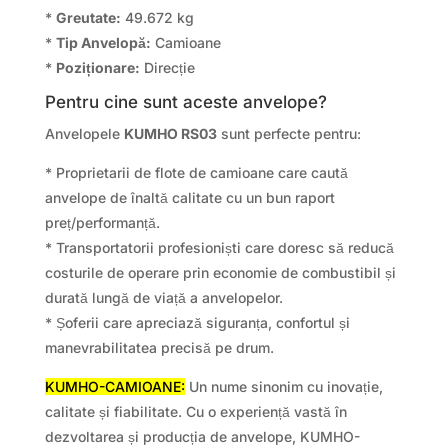
*
Greutate:
49.672 kg
*
Tip Anvelopă:
Camioane
*
Poziționare:
Direcție
Pentru cine sunt aceste anvelope?
Anvelopele
KUMHO RS03
sunt perfecte pentru:
* Proprietarii de flote de camioane care caută
anvelope de înaltă calitate cu un bun raport
preț/performanță.
* Transportatorii profesioniști care doresc să reducă
costurile de operare prin economie de combustibil și
durată lungă de viață a anvelopelor.
* Șoferii care apreciază siguranța, confortul și
manevrabilitatea precisă pe drum.
KUMHO-CAMIOANE:
Un nume sinonim cu inovație,
calitate și fiabilitate. Cu o experiență vastă în
dezvoltarea și producția de anvelope, KUMHO-