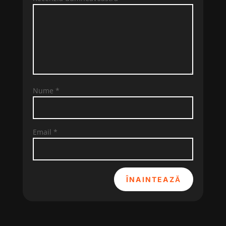
Nume
*
Email
*
ÎNAINTEAZĂ