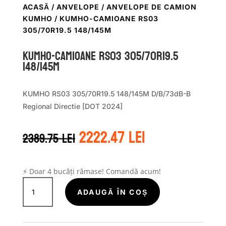
ACASĂ
/
ANVELOPE
/
ANVELOPE DE CAMION
KUMHO
/ KUMHO-CAMIOANE RS03
305/70R19.5 148/145M
KUMHO-CAMIOANE RS03 305/70R19.5
148/145M
KUMHO RS03 305/70R19.5 148/145M D/B/73dB-B
Regional Directie [DOT 2024]
Prețul
Prețul
2222.47
lei
2389.75
lei
inițial
curent
a
este:
fost:
2222.47 lei.
2389.75 lei.
⚡ Doar 4 bucăți rămase! Comandă acum!
Cantitate
KUMHO-
ADAUGĂ ÎN COȘ
CAMIOANE
RS03