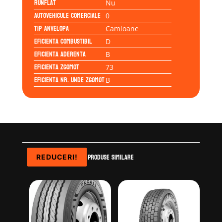
Runflat
Nu
Autovehicule comerciale
0
Tip anvelopa
Camioane
Eficienta Combustibil
D
Eficienta Aderenta
B
Eficienta Zgomot
73
Eficienta Nr. Unde Zgomot
B
Produse similare
REDUCERI!
REDUCERI!
REDUCERI!