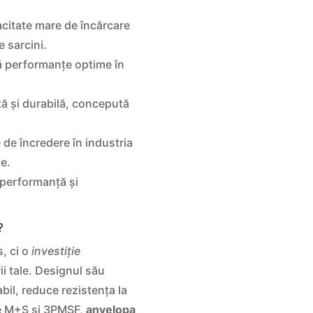
citate mare de încărcare
e sarcini.
ă performanțe optime în
ă și durabilă, concepută
de încredere în industria
ie.
 performanță și
?
, ci o
investiție
ii tale. Designul său
il, reduce rezistența la
le M+S și 3PMSF,
anvelopa