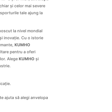
chiar și celor mai severe
porturile tale ajung la
oscut la nivel mondial
i inovație. Cu o istorie
ormante,
KUMHO
ltare pentru a oferi
lor. Alege
KUMHO
și
strie.
cație.
te ajuta să alegi anvelopa