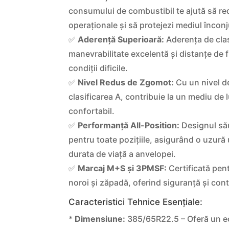
consumului de combustibil te ajută să red
operaționale și să protejezi mediul înconj
✅
Aderență Superioară:
Aderența de cla
manevrabilitate excelentă și distanțe de f
condiții dificile.
✅
Nivel Redus de Zgomot:
Cu un nivel d
clasificarea A, contribuie la un mediu de l
confortabil.
✅
Performanță All-Position:
Designul său
pentru toate pozițiile, asigurând o uzură
durata de viață a anvelopei.
✅
Marcaj M+S și 3PMSF:
Certificată pentr
noroi și zăpadă, oferind siguranță și cont
Caracteristici Tehnice Esențiale:
*
Dimensiune:
385/65R22.5 – Oferă un ech