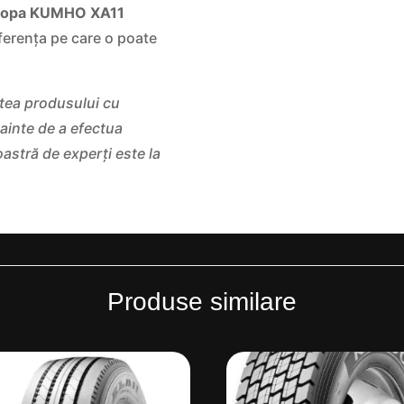
lopa KUMHO XA11
ferența pe care o poate
atea produsului cu
inte de a efectua
oastră de experți este la
Produse similare