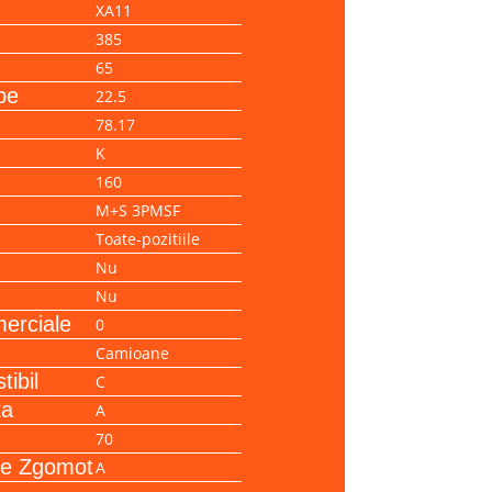
XA11
385
65
pe
22.5
78.17
K
160
M+S 3PMSF
Toate-pozitiile
Nu
Nu
erciale
0
Camioane
ibil
C
ta
A
70
de Zgomot
A