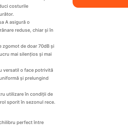
uci costurile
urător.
sa A asigură o
rânare reduse, chiar și în
e zgomot de doar 70dB și
ucru mai silențios și mai
 versatil o face potrivită
 uniformă și prelungind
u utilizare în condiții de
rol sporit în sezonul rece.
ilibru perfect între