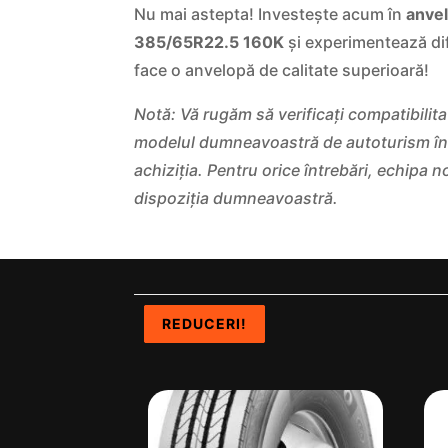
Nu mai astepta! Investește acum în
anve
385/65R22.5 160K
și experimentează di
face o anvelopă de calitate superioară!
Notă: Vă rugăm să verificați compatibilit
modelul dumneavoastră de autoturism îna
achiziția. Pentru orice întrebări, echipa n
dispoziția dumneavoastră.
REDUCERI!
REDUCERI!
REDUCERI!
REDUCERI!