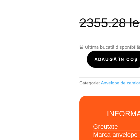
2355.28
le
🚨 Ultima bucată disponibilă
ADAUGĂ ÎN COȘ
Cantitate
KUMHO-
CAMIOANE
XA11
Categorie:
Anvelope de cami
385/65R22.5
160K
INFORMA
Greutate
Marca anvelope