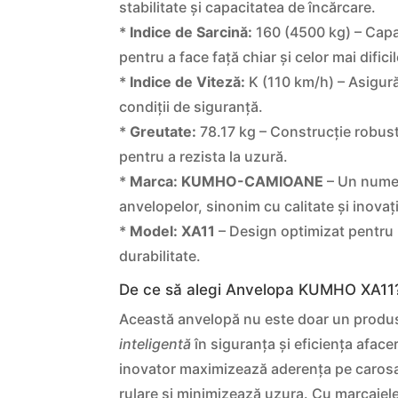
stabilitate și capacitatea de încărcare.
*
Indice de Sarcină:
160 (4500 kg) – Capa
pentru a face față chiar și celor mai dificil
*
Indice de Viteză:
K (110 km/h) – Asigur
condiții de siguranță.
*
Greutate:
78.17 kg – Construcție robust
pentru a rezista la uzură.
*
Marca:
KUMHO-CAMIOANE
– Un nume 
anvelopelor, sinonim cu calitate și inovaț
*
Model:
XA11
– Design optimizat pentru
durabilitate.
De ce să alegi Anvelopa KUMHO XA11
Această anvelopă nu este doar un produs
inteligentă
în siguranța și eficiența afacer
inovator maximizează aderența pe carosab
rulare și minimizează uzura. Cu marcaje