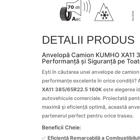
DETALII PRODUS
Anvelopă Camion KUMHO XA11 3
Performanță și Siguranță pe Toa
Ești în căutarea unei anvelope de camio
performanțe excelente în orice condiții?
XA11 385/65R22.5 160K
este alegerea id
autovehicule comerciale. Proiectată pentr
maximă și eficiență optimă, această anvel
partenerul perfect pentru orice traseu.
Beneficii Cheie:
✅
Eficiență Remarcabilă a Combustibilul