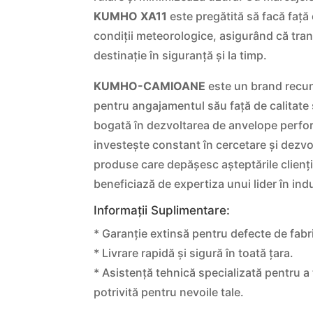
KUMHO XA11
este pregătită să facă față 
condiții meteorologice, asigurând că trans
destinație în siguranță și la timp.
KUMHO-CAMIOANE
este un brand recun
pentru angajamentul său față de calitate ș
bogată în dezvoltarea de anvelope perf
investește constant în cercetare și dezvo
produse care depășesc așteptările clienți
beneficiază de expertiza unui lider în indu
Informații Suplimentare:
* Garanție extinsă pentru defecte de fabri
* Livrare rapidă și sigură în toată țara.
* Asistență tehnică specializată pentru a 
potrivită pentru nevoile tale.