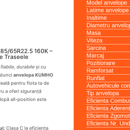
Model anvelope
Latime anvelope
Inaltime
Diametru anvelo
Masa
Viteza
Sarcina
85/65R22.5 160K –
Marcaj
te Traseele
Pozitionare
n
fiabile
,
durabile
și cu
Ramforsat
 Atunci
anvelopa KUMHO
Runflat
eală pentru flota ta de
Autovehicule com
u a oferi siguranță
Tip anvelopa
opă all-position este
Eficienta Combust
Eficienta Aderen
Eficienta Zgomot
Eficienta Nr. Un
ui:
Clasa C la eficiența