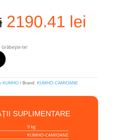
Prețul
Prețul
2190.41
lei
inițial
curent
i
a
este:
fost:
2190.41
2355.28 lei.
! Grăbește-te!
on KUMHO
Brand:
KUMHO-CAMIOANE
ȚII SUPLIMENTARE
9 kg
KUMHO-CAMIOANE