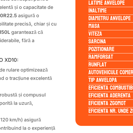
Latime anvelope
elentă și o capacitate de
Inaltime
80R22.5
asigură o
Diametru anvelope
Masa
ilitate precisă, chiar și cu
Viteza
150L
garantează că
Sarcina
derabile, fără a
Pozitionare
Ramforsat
HO XD10:
Runflat
 de rulare optimizează
Autovehicule comer
Tip anvelopa
d o tracțiune excelentă
Eficienta Combustib
Eficienta Aderenta
 robustă și compusul
Eficienta Zgomot
porită la uzură,
Eficienta Nr. Unde 
120 km/h) asigură
contribuind la o experiență