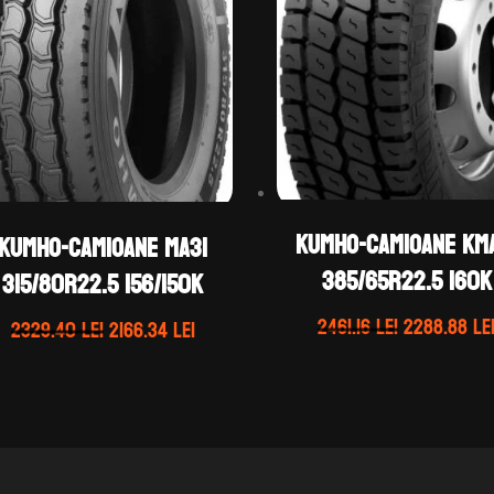
KUMHO-CAMIOANE KM
KUMHO-CAMIOANE MA31
385/65R22.5 160K
315/80R22.5 156/150K
Prețul
2461.16
lei
2288.88
le
Prețul
Prețul
2329.40
lei
2166.34
lei
inițial
inițial
curent
a
a
este:
fost:
fost:
2166.34 lei.
2461.16 lei.
2329.40 lei.