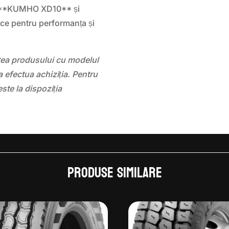
le **KUMHO XD10** și
ace pentru performanța și
atea produsului cu modelul
 efectua achiziția. Pentru
este la dispoziția
Produse similare