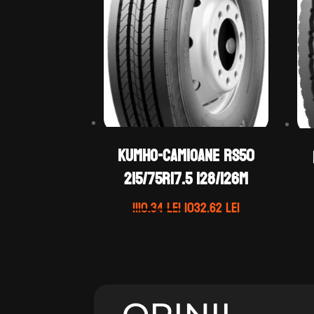
KUMHO-CAMIOANE RS50
215/75R17.5 128/126M
Prețul
Prețul
1110.34
lei
1032.62
lei
inițial
curent
a
este:
fost:
1032.62 lei.
1110.34 lei.