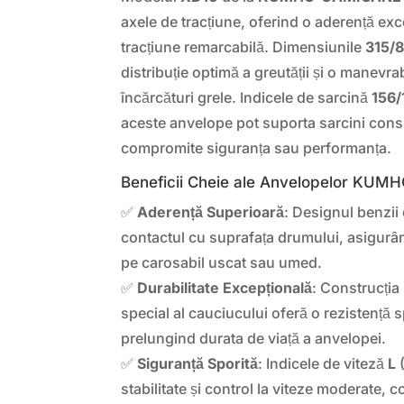
axele de tracțiune, oferind o aderență exc
tracțiune remarcabilă. Dimensiunile
315/
distribuție optimă a greutății și o manevrab
încărcături grele. Indicele de sarcină
156/
aceste anvelope pot suporta sarcini consi
compromite siguranța sau performanța.
Beneficii Cheie ale Anvelopelor KUM
✅
Aderență Superioară
: Designul benzii
contactul cu suprafața drumului, asigurân
pe carosabil uscat sau umed.
✅
Durabilitate Excepțională
: Construcția
special al cauciucului oferă o rezistență s
prelungind durata de viață a anvelopei.
✅
Siguranță Sporită
: Indicele de viteză
L
(
stabilitate și control la viteze moderate, 