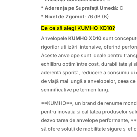
*
Aderența pe Suprafață Umedă
: C
*
Nivel de Zgomot
: 76 dB (B)
De ce să alegi KUMHO XD10?
Anvelopele
KUMHO XD10
sunt concepute
rigorilor utilizării intensive, oferind perfo
Aceste anvelope sunt ideale pentru transp
echilibru optim între cost, durabilitate și 
aderență sporită, reducere a consumului 
de viață mai lungă a anvelopelor, ceea ce
semnificative pe termen lung.
**KUMHO**, un brand de renume mondia
pentru inovația și calitatea produselor sal
dezvoltarea de anvelope performante, 
să ofere soluții de mobilitate sigure și efic