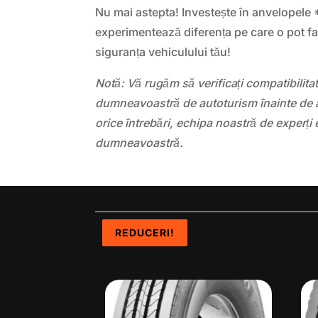
Nu mai astepta! Investește în anvelope
experimentează diferența pe care o pot f
siguranța vehiculului tău!
Notă: Vă rugăm să verificați compatibilit
dumneavoastră de autoturism înainte de a
orice întrebări, echipa noastră de experți 
dumneavoastră.
REDUCERI!
REDUCERI!
REDUCERI!
REDUCERI!