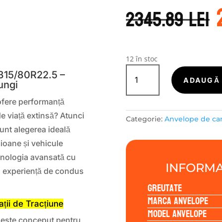
2345.89
lei
S
12 în stoc
Cantitate
15/80R22.5 –
KUMHO-
ADAUGĂ 
Lungi
CAMIOANE
XD10
 ofere performanță
315/80R22.5
de viață extinsă? Atunci
Categorie:
Anvelope de c
156/150L
unt alegerea ideală
mioane și vehicule
hnologia avansată cu
INFORMA
i o experiență de condus
Greutate
Marca anvelope
ții de Tracțiune
Model anvelope
este conceput pentru