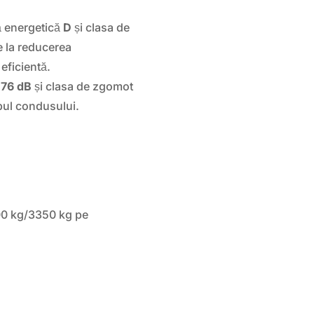
ță energetică
D
și clasa de
e la reducerea
eficientă.
e
76 dB
și clasa de zgomot
pul condusului.
00 kg/3350 kg pe