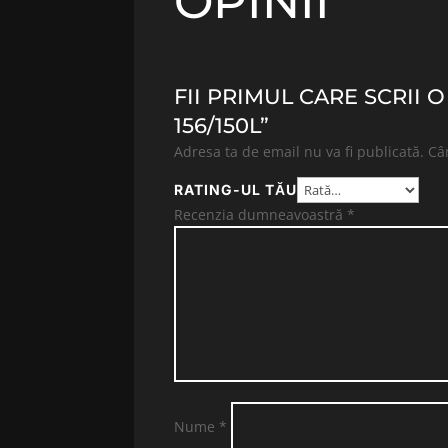
OPINII
FII PRIMUL CARE SCRII
156/150L”
Adresa ta de email nu va fi publicată.
Câ
RATING-UL TĂU
Recenzia dumneavoastră
*
Nume
*