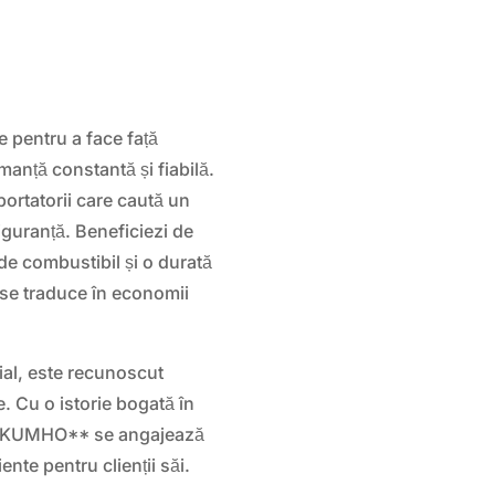
 pentru a face față
rmanță constantă și fiabilă.
ortatorii care caută un
siguranță. Beneficiezi de
de combustibil și o durată
 se traduce în economii
l, este recunoscut
e. Cu o istorie bogată în
**KUMHO** se angajează
iente pentru clienții săi.