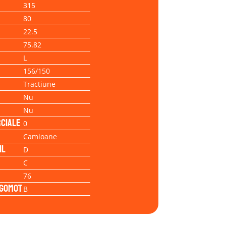
315
80
22.5
75.82
L
156/150
Tractiune
Nu
Nu
ciale
0
Camioane
il
D
C
76
Zgomot
B