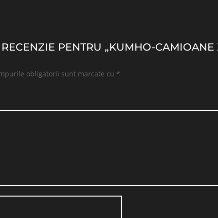
 O RECENZIE PENTRU „KUMHO-CAMIOANE X
mpurile obligatorii sunt marcate cu
*