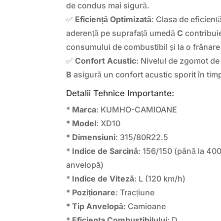
de condus mai sigură.
✅
Eficiență Optimizată
: Clasa de eficien
aderență pe suprafață umedă
C
contribui
consumului de combustibil și la o frânare 
✅
Confort Acustic
: Nivelul de zgomot d
B
asigură un confort acustic sporit în tim
Detalii Tehnice Importante:
*
Marca
: KUMHO-CAMIOANE
*
Model
: XD10
*
Dimensiuni
: 315/80R22.5
*
Indice de Sarcină
: 156/150 (până la 40
anvelopă)
*
Indice de Viteză
: L (120 km/h)
*
Poziționare
: Tracțiune
*
Tip Anvelopă
: Camioane
*
Eficiența Combustibilului
: D