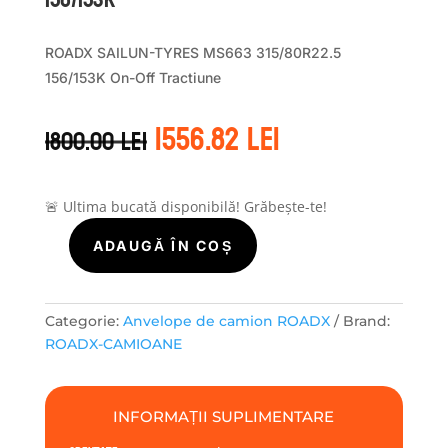
ROADX SAILUN-TYRES MS663 315/80R22.5
156/153K On-Off Tractiune
Prețul
Prețul
1556.82
lei
1800.00
lei
inițial
curent
a
este:
fost:
1556.82 lei.
1800.00 lei.
🚨 Ultima bucată disponibilă! Grăbește-te!
ADAUGĂ ÎN COȘ
Cantitate
ROADX-
CAMIOANE
MS663
Categorie:
Anvelope de camion ROADX
Brand:
315/80R22.5
ROADX-CAMIOANE
156/153K
INFORMAȚII SUPLIMENTARE