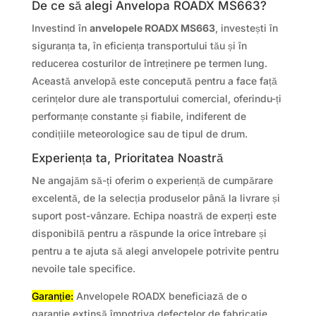
De ce să alegi Anvelopa ROADX MS663?
Investind în
anvelopele ROADX MS663
, investești în
siguranța ta, în eficiența transportului tău și în
reducerea costurilor de întreținere pe termen lung.
Această anvelopă este concepută pentru a face față
cerințelor dure ale transportului comercial, oferindu-ți
performanțe constante și fiabile, indiferent de
condițiile meteorologice sau de tipul de drum.
Experiența ta, Prioritatea Noastră
Ne angajăm să-ți oferim o experiență de cumpărare
excelentă, de la selecția produselor până la livrare și
suport post-vânzare. Echipa noastră de experți este
disponibilă pentru a răspunde la orice întrebare și
pentru a te ajuta să alegi anvelopele potrivite pentru
nevoile tale specifice.
Garanție:
Anvelopele ROADX beneficiază de o
garanție extinsă împotriva defectelor de fabricație.