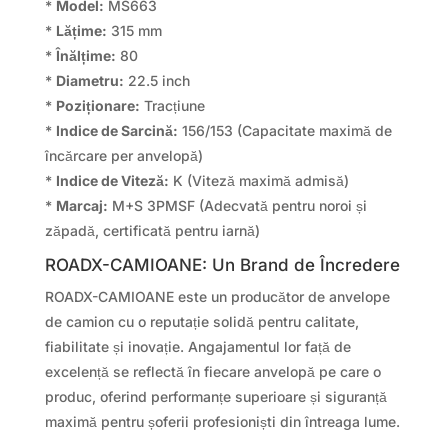
*
Model:
MS663
*
Lățime:
315 mm
*
Înălțime:
80
*
Diametru:
22.5 inch
*
Poziționare:
Tracțiune
*
Indice de Sarcină:
156/153 (Capacitate maximă de
încărcare per anvelopă)
*
Indice de Viteză:
K (Viteză maximă admisă)
*
Marcaj:
M+S 3PMSF (Adecvată pentru noroi și
zăpadă, certificată pentru iarnă)
ROADX-CAMIOANE: Un Brand de Încredere
ROADX-CAMIOANE este un producător de anvelope
de camion cu o reputație solidă pentru calitate,
fiabilitate și inovație. Angajamentul lor față de
excelență se reflectă în fiecare anvelopă pe care o
produc, oferind performanțe superioare și siguranță
maximă pentru șoferii profesioniști din întreaga lume.