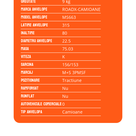
Greutate
9 kg
Marca anvelope
ROADX-CAMIOANE
Model anvelope
MS663
Latime anvelope
315
Inaltime
80
Diametru anvelope
22.5
Masa
75.03
Viteza
K
Sarcina
156/153
Marcaj
M+S 3PMSF
Pozitionare
Tractiune
Ramforsat
Nu
Runflat
Nu
Autovehicule comerciale
0
Tip anvelopa
Camioane