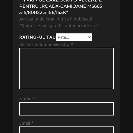
PENTRU „ROADX-CAMIOANE MS663
315/80R22.5 156/153K”
Adresa ta de email nu va fi publicată.
Câmpurile obligatorii sunt marcate cu
*
RATING-UL TĂU
Recenzia dumneavoastră
*
Nume
*
Email
*