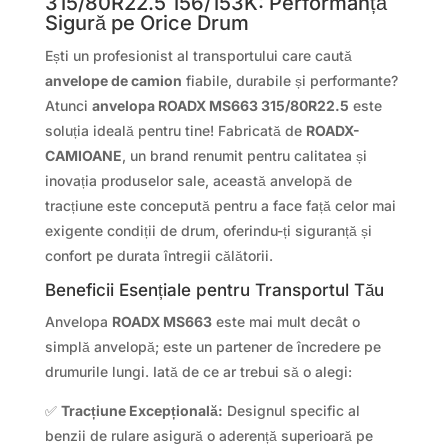
315/80R22.5 156/153K: Performanță
Sigură pe Orice Drum
Ești un profesionist al transportului care caută
anvelope de camion
fiabile, durabile și performante?
Atunci
anvelopa ROADX MS663 315/80R22.5
este
soluția ideală pentru tine! Fabricată de
ROADX-
CAMIOANE
, un brand renumit pentru calitatea și
inovația produselor sale, această anvelopă de
tracțiune este concepută pentru a face față celor mai
exigente condiții de drum, oferindu-ți siguranță și
confort pe durata întregii călătorii.
Beneficii Esențiale pentru Transportul Tău
Anvelopa
ROADX MS663
este mai mult decât o
simplă anvelopă; este un partener de încredere pe
drumurile lungi. Iată de ce ar trebui să o alegi:
✅
Tracțiune Excepțională:
Designul specific al
benzii de rulare asigură o aderență superioară pe