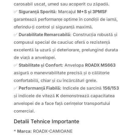
carosabil uscat, umed sau acoperit cu zăpadă.
✅
Siguranță Sporită:
Marcajul
M+S și 3PMSF
garantează performanțe optime în condiții de iarnă,
oferindu-ți control și siguranță maximă.
✅
Durabilitate Remarcabilă:
Construcția robustă și
compusul special de cauciuc oferă o rezistență
excelentă la uzură și deteriorare, prelungind durata
de viață a anvelopei.
✅
Stabilitate și Confort:
Anvelopa
ROADX MS663
asigură o manevrabilitate precisă și o călătorie
confortabilă, chiar și cu încărcături grele.
✅
Performanță Fiabilă:
Indicele de sarcină
156/153
și indicele de viteză
K
demonstrează capacitatea
anvelopei de a face față cerințelor transportului
comercial.
Detalii Tehnice Importante
*
Marca:
ROADX-CAMIOANE