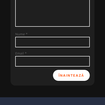
Nume
*
Email
*
ÎNAINTEAZĂ