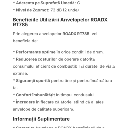
*
Aderența pe Suprafață Umedă:
C
*
Nivel de Zgomot:
73 dB (2 unde)
Beneficiile Utilizării Anvelopelor ROADX
RT785
Prin alegerea anvelopelor
ROADX RT785
, vei
beneficia de:
*
Performanțe optime
în orice condiții de drum.
*
Reducerea costurilor
de operare datorită
consumului eficient de combustibil și duratei de viață
extinse.
*
Siguranță sporită
pentru tine și pentru încărcătura
ta.
*
Confort îmbunătățit
în timpul condusului.
*
Încredere
în fiecare călătorie, știind că ai ales
anvelope de calitate superioară.
Informații Suplimentare
*
Garanție:
Anvelopele ROADX beneficiază de o