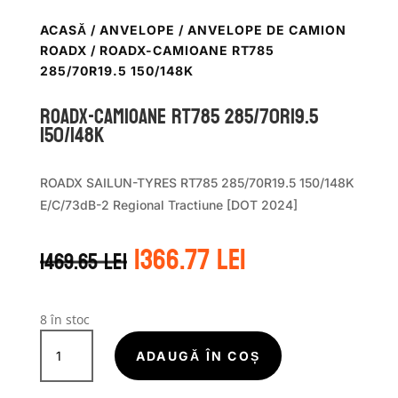
ACASĂ
/
ANVELOPE
/
ANVELOPE DE CAMION
ROADX
/ ROADX-CAMIOANE RT785
285/70R19.5 150/148K
ROADX-CAMIOANE RT785 285/70R19.5
150/148K
ROADX SAILUN-TYRES RT785 285/70R19.5 150/148K
E/C/73dB-2 Regional Tractiune [DOT 2024]
Prețul
Prețul
1366.77
lei
1469.65
lei
inițial
curent
a
este:
fost:
1366.77 lei.
1469.65 lei.
8 în stoc
Cantitate
ROADX-
ADAUGĂ ÎN COȘ
CAMIOANE