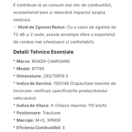
E contribuie la un consum mai mic de combustibil,
economisind bani și reducând impactul asupra
mediului.
✅
Nivel de Zgomot Redus:
Cu o clasă de zgomot de
73 dB și 2 unde, aceste anvelope oferă o experiență
de condus mai silențioasă și confortabilă.
Detalii Tehnice Esențiale
*
Marca:
ROADX-CAMIOANE
*
Model:
RT785
*
Dimensiune:
285/70R19.5
*
Indice de Sarcină:
150/148 (Capacitate maximă de
încărcare: verificați specificațiile producătorului
vehiculului)
*
Indice de Viteză:
K (Viteză maximă: 110 km/h)
*
Poziționare:
Tracțiune
*
Marcaje:
M+S, 3PMSF
*
Eficiența Combustibil:
E