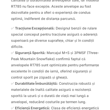
calitatea și durabilitatea anvelopelor sale, iar modelul
RT785 nu face excepție. Aceste anvelope au fost
dezvoltate pentru a oferi o experiență de condus
optimă, indiferent de distanța parcursă.
✅
Tracțiune Excepțională:
Designul benzii de rulare
special conceput pentru tracțiune asigură o aderență
superioară pe diverse suprafețe, chiar și în condiții
dificile.
✅
Siguranță Sporită:
Marcajul M+S și 3PMSF (Three-
Peak Mountain Snowflake) confirmă faptul că
anvelopele RT785 sunt optimizate pentru performanțe
excelente în condiții de iarnă, oferind siguranță și
control sporit pe zăpadă și gheață.
✅
Durabilitate Îmbunătățită:
Construcția robustă și
materialele de înaltă calitate asigură o rezistență
sporită la uzură și o durată de viață mai lungă a
anvelopei, reducând costurile pe termen lung.
✅
Eficiență Energetică:
Clasa de eficiență energetică