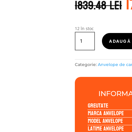
1
i
1839.48
lei
f
1
12 în stoc
Cantitate
ROADX-
ADAUGĂ 
CAMIOANE
RU650
275/70R22.5
Categorie:
Anvelope de c
148/145J
INFORMA
Greutate
Marca anvelope
Model anvelope
Latime anvelope