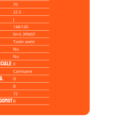
70
22.5
J
148/145
M+S 3PMSF
Toate axele
Nu
Nu
ciale
0
Camioane
il
D
B
72
Zgomot
B