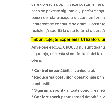
care doresc să optimizeze costurile, fără
ceea ce privește siguranța și performanța.
benzii de rulare asigură o uzură uniformă
indiferent de condițiile de drum. Constru
rezistență sporită la deteriorări și o durat
Îmbunătățește Experiența Utilizatorului
Anvelopele ROADX RU650 nu sunt doar un p
siguranța, eficiența și confortul flotei tal
oferă:
*
Control îmbunătățit
al vehiculului.
*
Reducerea costurilor
operaționale pri
combustibil.
*
Siguranță sporită
în toate condițiile me
*
Confort sporit
pentru șoferi datorită ni