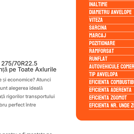
Inaltime
Diametru anvelope
Viteza
Sarcina
Marcaj
Pozitionare
S
Ramforsat
Runflat
 275/70R22.5
Autovehicule comer
ță pe Toate Axlurile
Tip anvelopa
e și economice? Atunci
Eficienta Combustib
Eficienta Aderenta
unt alegerea ideală
Eficienta Zgomot
ță rigorilor transportului
Eficienta Nr. Unde 
bru perfect între