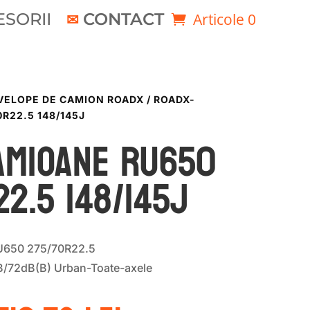
SORII
CONTACT
Articole 0
VELOPE DE CAMION ROADX
/ ROADX-
R22.5 148/145J
AMIOANE RU650
2.5 148/145J
650 275/70R22.5
B/72dB(B) Urban-Toate-axele
Prețul
Prețul