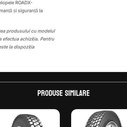
velopele ROADX-
nță și siguranță la
atea produsului cu modelul
 efectua achiziția. Pentru
este la dispoziția
Produse similare