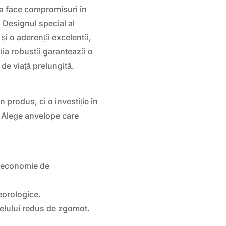
 a face compromisuri în
 Designul special al
 și o aderență excelentă,
cția robustă garantează o
ă de viață prelungită.
rodus, ci o investiție în
e. Alege anvelope care
n economie de
teorologice.
velului redus de zgomot.