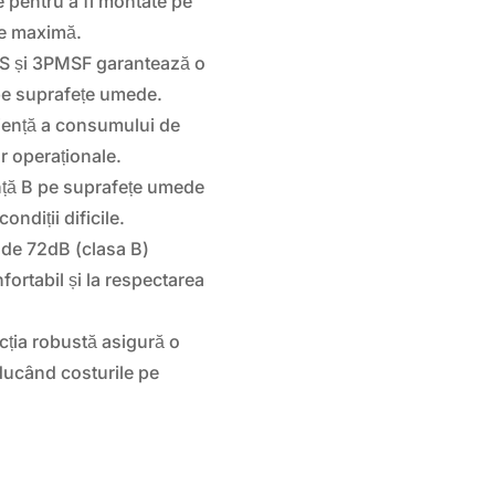
e pentru a fi montate pe
ate maximă.
S și 3PMSF garantează o
 pe suprafețe umede.
ciență a consumului de
r operaționale.
nță B pe suprafețe umede
ondiții dificile.
de 72dB (clasa B)
ortabil și la respectarea
cția robustă asigură o
educând costurile pe