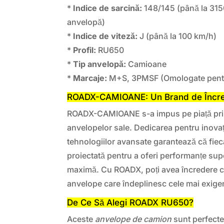
*
Indice de sarcină:
148/145 (până la 315
anvelopă)
*
Indice de viteză:
J (până la 100 km/h)
*
Profil:
RU650
*
Tip anvelopă:
Camioane
*
Marcaje:
M+S, 3PMSF (Omologate pentr
ROADX-CAMIOANE: Un Brand de Încr
ROADX-CAMIOANE s-a impus pe piață prin ca
anvelopelor sale. Dedicarea pentru inovați
tehnologiilor avansate garantează că fie
proiectată pentru a oferi performanțe supe
maximă. Cu ROADX, poți avea încredere că
anvelope care îndeplinesc cele mai exige
De Ce Să Alegi ROADX RU650?
Aceste
anvelope de camion
sunt perfecte