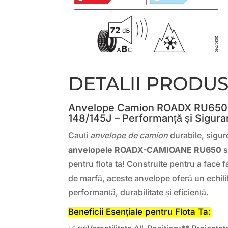
DETALII PRODU
Anvelope Camion ROADX RU650
148/145J – Performanță și Siguran
Cauți
anvelope de camion
durabile, sigur
anvelopele ROADX-CAMIOANE RU650
s
pentru flota ta! Construite pentru a face fa
de marfă, aceste anvelope oferă un echili
performanță, durabilitate și eficiență.
Beneficii Esențiale pentru Flota Ta: