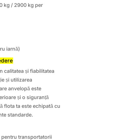
0 kg / 2900 kg per
u iarnă)
edere
litatea și fiabilitatea
e și utilizarea
care anvelopă este
rioare și o siguranță
 flota ta este echipată cu
nte standarde.
 pentru transportatorii