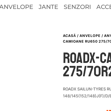
ANVELOPE
JANTE
SENZORI
ACCE
ACASĂ
/
ANVELOPE
/
AN
CAMIOANE RU650 275/70
ROADX-C
275/70R2
ROADX SAILUN-TYRES RU
148/145(152/148)J(F)/D/