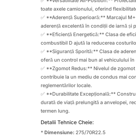
✅ **Versatilitate All-Position:** Proiectat
toate axele camionului, oferind flexibilit
✅ **Aderență Superioară:** Marcajul M+
aderență excelentă în condiții de iarnă și
✅ **Eficiență Energetică:** Clasa de efi
combustibil D ajută la reducerea costurilo
✅ **Siguranță Sporită:** Clasa de adere
oferă un control mai bun al vehiculului în c
✅ **Zgomot Redus:** Nivelul de zgomot 
contribuie la un mediu de condus mai conf
reglementărilor locale.
✅ **Durabilitate Excepțională:** Constru
durată de viață prelungită a anvelopei, r
termen lung.
Detalii Tehnice Cheie:
*
Dimensiune:
275/70R22.5