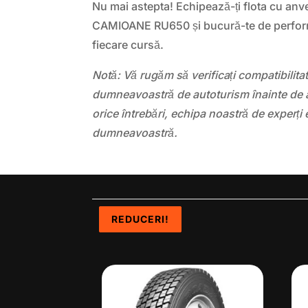
Nu mai astepta! Echipează-ți flota cu an
CAMIOANE RU650 și bucură-te de performa
fiecare cursă.
Notă: Vă rugăm să verificați compatibilit
dumneavoastră de autoturism înainte de a
orice întrebări, echipa noastră de experți 
dumneavoastră.
REDUCERI!
REDUCERI!
REDUCERI!
REDUCERI!